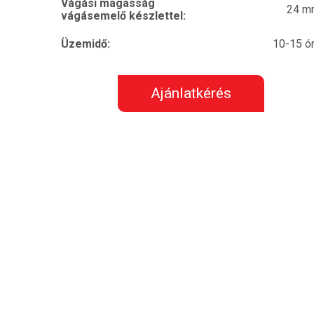
Vágási magasság
24 m
vágásemelő készlettel:
Üzemidő:
10-15 ó
Ajánlatkérés