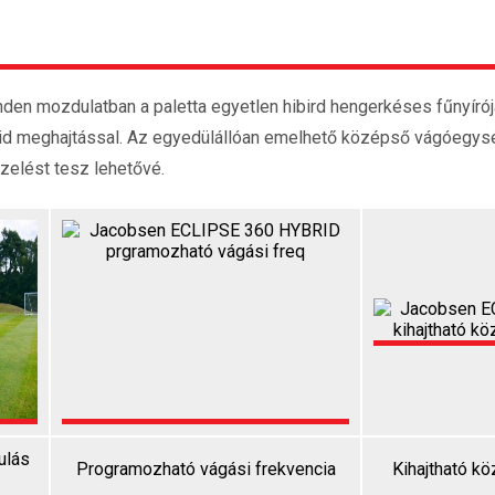
en mozdulatban a paletta egyetlen hibird hengerkéses fűnyírój
brid meghajtással. Az egyedülállóan emelhető középső vágóegy
izelést tesz lehetővé.
ulás
Programozható vágási frekvencia
Kihajtható 