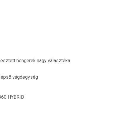
jlesztett hengerek nagy választéka
özépső vágóegység