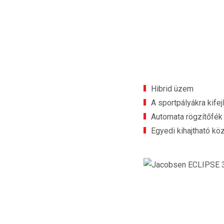
Hibrid üzem
A sportpályákra kife
Automata rögzítőfék
Egyedi kihajtható k