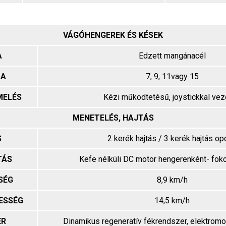
VÁGÓHENGEREK ÉS KÉSEK
A
Edzett mangánacél
MA
7, 9, 11vagy 15
MELÉS
Kézi működtetésű, joystickkal vez
MENETELÉS, HAJTÁS
S
2 kerék hajtás / 3 kerék hajtás o
TÁS
Kefe nélküli DC motor hengerenként- fo
SÉG
8,9 km/h
ESSÉG
14,5 km/h
ER
Dinamikus regeneratív fékrendszer, elektromo