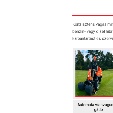
Konzisztens vágás mind
benzin- vagy dízel hi
karbantartást és szerv
Automata visszagur
gátló