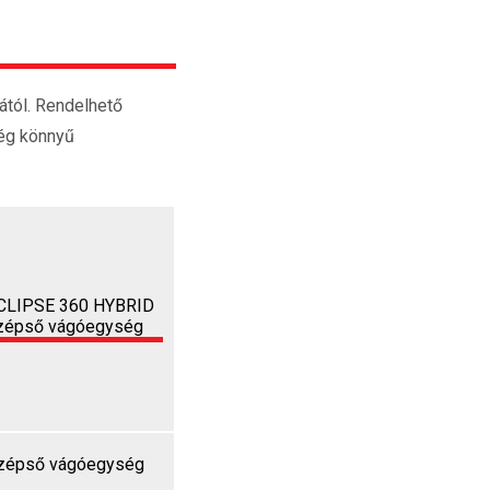
ától. Rendelhető
ség könnyű
középső vágóegység