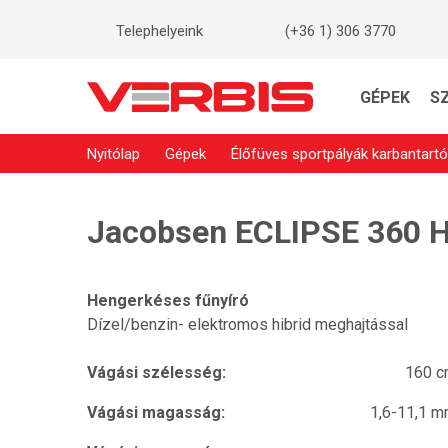
Telephelyeink
(+36 1) 306 3770
GÉPEK
S
Nyitólap
Gépek
Élőfüves sportpályák karbantartó
Jacobsen ECLIPSE 360 
Hengerkéses fűnyíró
Dízel/benzin- elektromos hibrid meghajtással
Vágási szélesség:
160 
Vágási magasság:
1,6-11,1 