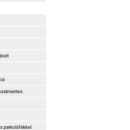
érelt
pció
kozatmentes
s parkolófékkel