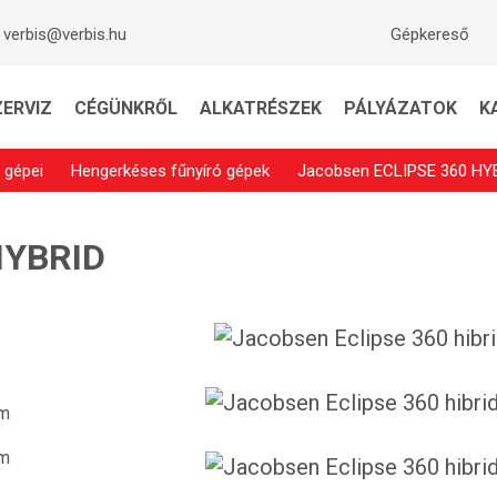
verbis@verbis.hu
Gépkereső
ZERVIZ
CÉGÜNKRŐL
ALKATRÉSZEK
PÁLYÁZATOK
K
 gépei
Hengerkéses fűnyíró gépek
Jacobsen ECLIPSE 360 HY
HYBRID
cm
mm