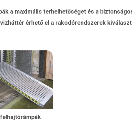
mpák a maximális terhelhetőséget és a biztonsá
ervizháttér érhető el a rakodórendszerek kiválas
 felhajtórámpák