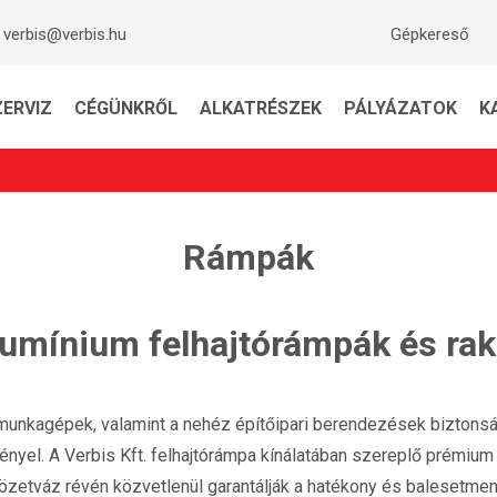
verbis@verbis.hu
Gépkereső
ZERVIZ
CÉGÜNKRŐL
ALKATRÉSZEK
PÁLYÁZATOK
K
Rámpák
alumínium felhajtórámpák és ra
dmunkagépek, valamint a nehéz építőipari berendezések biztonsá
ényel. A Verbis Kft. felhajtórámpa kínálatában szereplő prémiu
tvözetváz révén közvetlenül garantálják a hatékony és balesetm