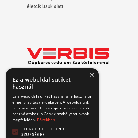
életciklusuk alatt
×
Ez a weboldal sütiket
használ
Ez a weboldal sütiket használ a felhasználói
Kapcsolat
élmény javítása érdekében. A weboldalunk
használatával Ön hozzájárul az összes süti
használatához, a Cookie szabályzatunknak
1151 Budapest, Mélyfúró u. 2/E.
megfelelően.
Bővebben
3070 Bátonyterenye, Ózdi út 15.
ELENGEDHETETLENÜL
8693 Lengyeltóti, Fonyódi u. 10.
SZÜKSÉGES