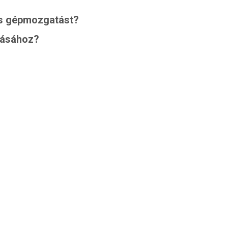
gos gépmozgatást?
ztásához?