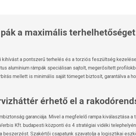
mpák a maximális terhelhetőséget
kihívást a pontszerű terhelés és a torziós feszültség kezelése 
us alumínium rámpák speciálisan sajtolt, megerősített profilokb
rbírás mellett is minimális saját tömeget biztosít, garantálva a
ervizháttér érhető el a rakodóren
mbiztonság garanciája. Mivel a megfelelő rampa kiválasztása a 
Verbis Kft. budapesti központi és 4 stratégiai vidéki telephely
 beszerzést. Szakértői csapatunk szavatolja a logisztikai esz