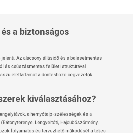
 és a biztonságos
jelenti. Az alacsony állásidő és a balesetmentes
ól és csúszásmentes felületi struktúrával
 hosszú élettartamot a döntéshozó cégvezetők
dszerek kiválasztásához?
tengelytávok, a hernyótalp-szélességek és a
én (Bátonyterenye, Lengyeltóti, Hajdúböszörmény,
közök folyamatos és tervezhető működését a teljes