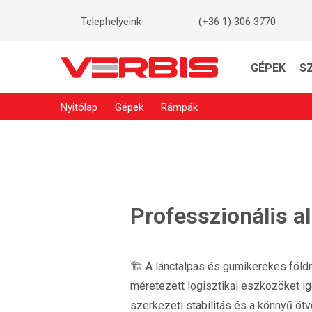
Telephelyeink
(+36 1) 306 3770
GÉPEK
S
Nyitólap
Gépek
Rámpák
Professzionális 
🏗️ A lánctalpas és gumikerekes föl
méretezett logisztikai eszközöket ig
szerkezeti stabilitás és a könnyű ö