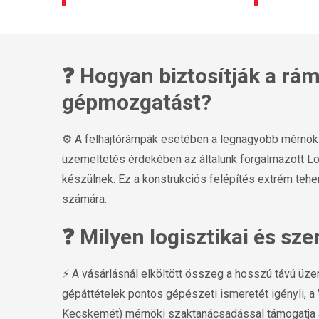
❓ Hogyan biztosítják a rá
gépmozgatást?
⚙️ A felhajtórámpák esetében a legnagyobb mérnöki 
üzemeltetés érdekében az általunk forgalmazott Lot
készülnek. Ez a konstrukciós felépítés extrém tehe
számára.
❓ Milyen logisztikai és sz
⚡ A vásárlásnál elköltött összeg a hosszú távú üze
gépáttételek pontos gépészeti ismeretét igényli, a 
Kecskemét) mérnöki szaktanácsadással támogatja a