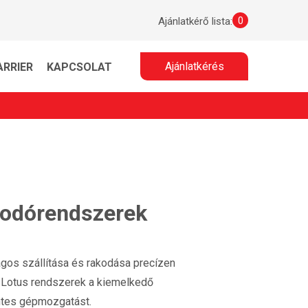
0
Ajánlatkérő lista:
Ajánlatkérés
ARRIER
KAPCSOLAT
kodórendszerek
gos szállítása és rakodása precízen
m Lotus rendszerek a kiemelkedő
entes gépmozgatást.