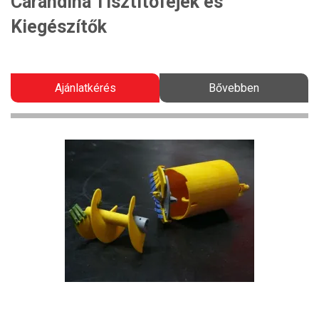
Carandina Tisztítófejek és
Kiegészítők
Ajánlatkérés
Bővebben