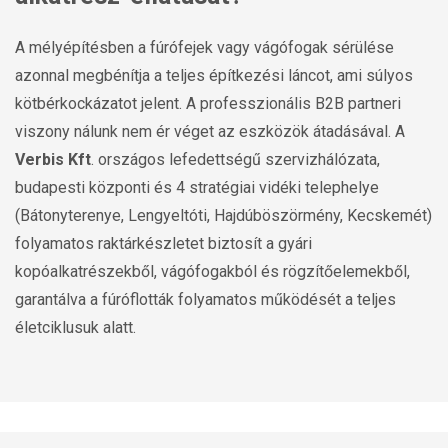
A mélyépítésben a fúrófejek vagy vágófogak sérülése
azonnal megbénítja a teljes építkezési láncot, ami súlyos
kötbérkockázatot jelent. A professzionális B2B partneri
viszony nálunk nem ér véget az eszközök átadásával. A
Verbis Kft
. országos lefedettségű szervizhálózata,
budapesti központi és 4 stratégiai vidéki telephelye
(Bátonyterenye, Lengyeltóti, Hajdúböszörmény, Kecskemét)
folyamatos raktárkészletet biztosít a gyári
kopóalkatrészekből, vágófogakból és rögzítőelemekből,
garantálva a fúróflották folyamatos működését a teljes
életciklusuk alatt.