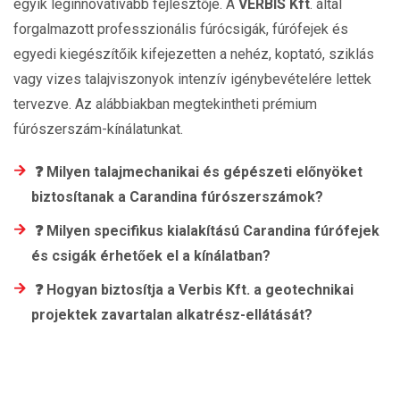
egyik leginnovatívabb fejlesztője. A
VERBIS Kft
. által
forgalmazott professzionális fúrócsigák, fúrófejek és
egyedi kiegészítőik kifejezetten a nehéz, koptató, sziklás
vagy vizes talajviszonyok intenzív igénybevételére lettek
tervezve. Az alábbiakban megtekintheti prémium
fúrószerszám-kínálatunkat.
❓ Milyen talajmechanikai és gépészeti előnyöket
biztosítanak a Carandina fúrószerszámok?
❓ Milyen specifikus kialakítású Carandina fúrófejek
és csigák érhetőek el a kínálatban?
❓ Hogyan biztosítja a Verbis Kft. a geotechnikai
projektek zavartalan alkatrész-ellátását?