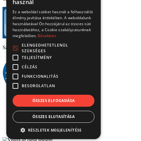
használ
Ez a weboldal sütiket használ a felhasználói
élmény javítása érdekében. A weboldalunk
használatával Ön hozzájárul az összes süti
használatához, a Cookie szabályzatunknak
megfelelően.
Bővebben
ELENGEDHETETLENÜL
Széchenyi 2020
SZÜKSÉGES
TELJESÍTMÉNY
CÉLZÁS
FUNKCIONALITÁS
BESOROLATLAN
ÖSSZES ELFOGADÁSA
© Verbis Kft 2026
ÖSSZES ELUTASÍTÁSA
ÁSZF
Adatvédelem
Impresszum
RÉSZLETEK MEGJELENÍTÉSE