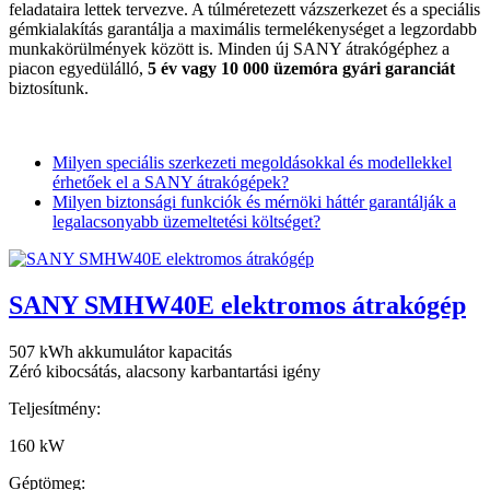
feladataira lettek tervezve. A túlméretezett vázszerkezet és a speciális
gémkialakítás garantálja a maximális termelékenységet a legzordabb
munkakörülmények között is. Minden új SANY átrakógéphez a
piacon egyedülálló,
5 év vagy 10 000 üzemóra gyári garanciát
biztosítunk.
Milyen speciális szerkezeti megoldásokkal és modellekkel
érhetőek el a SANY átrakógépek?
Milyen biztonsági funkciók és mérnöki háttér garantálják a
legalacsonyabb üzemeltetési költséget?
SANY SMHW40E elektromos átrakógép
507 kWh akkumulátor kapacitás
Zéró kibocsátás, alacsony karbantartási igény
Teljesítmény:
160 kW
Géptömeg: