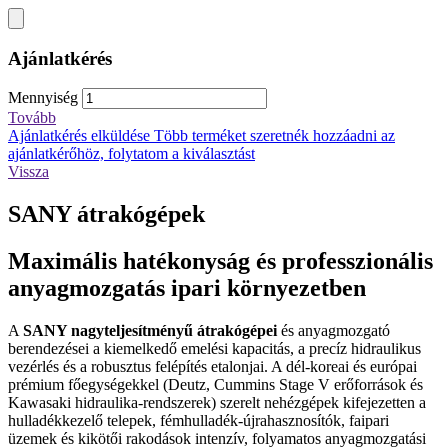
Ajánlatkérés
Mennyiség
Tovább
Ajánlatkérés elküldése
Több terméket szeretnék hozzáadni az
ajánlatkérőhöz, folytatom a kiválasztást
Vissza
SANY átrakógépek
Maximális hatékonyság és professzionális
anyagmozgatás ipari környezetben
A
SANY nagyteljesítményű átrakógépei
és anyagmozgató
berendezései a kiemelkedő emelési kapacitás, a precíz hidraulikus
vezérlés és a robusztus felépítés etalonjai. A dél-koreai és európai
prémium főegységekkel (Deutz, Cummins Stage V erőforrások és
Kawasaki hidraulika-rendszerek) szerelt nehézgépek kifejezetten a
hulladékkezelő telepek, fémhulladék-újrahasznosítók, faipari
üzemek és kikötői rakodások intenzív, folyamatos anyagmozgatási