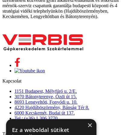
üzemeltetést közvetlen gyári alkatrész-ellátásunk és felkészült
mérnök-szerviz csapatunk garantálja budapesti központi és 4
stratégiai vidéki telephelyünkön (Hajdúböszörményben,
Kecskeméten, Lengyeltótiban és Bátonyterenyén).
Kapcsolat
1151 Budapest, Mélyfúró u. 2/E.
3070 Bátonyterenye, Ózdi út 15.
8693 Lengyeltóti, Fonyódi u. 10.
4220 Hajdúböszörmény, Bánság Tér 8.
6000 Kecskemét, Budai út 137.
Tel.: (+36) 1 306 3770
×
Email: verbis@verbis.hu
Ez a weboldal sütiket
Tanúsítványaink