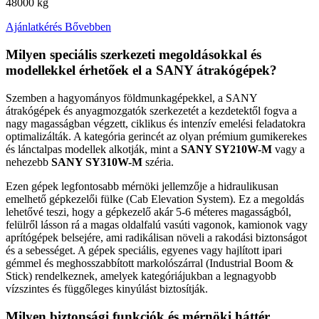
48000 kg
Ajánlatkérés
Bővebben
Milyen speciális szerkezeti megoldásokkal és
modellekkel érhetőek el a SANY átrakógépek?
Szemben a hagyományos földmunkagépekkel, a SANY
átrakógépek és anyagmozgatók szerkezetét a kezdetektől fogva a
nagy magasságban végzett, ciklikus és intenzív emelési feladatokra
optimalizálták. A kategória gerincét az olyan prémium gumikerekes
és lánctalpas modellek alkotják, mint a
SANY SY210W-M
vagy a
nehezebb
SANY SY310W-M
széria.
Ezen gépek legfontosabb mérnöki jellemzője a hidraulikusan
emelhető gépkezelői fülke (Cab Elevation System). Ez a megoldás
lehetővé teszi, hogy a gépkezelő akár 5-6 méteres magasságból,
felülről lásson rá a magas oldalfalú vasúti vagonok, kamionok vagy
aprítógépek belsejére, ami radikálisan növeli a rakodási biztonságot
és a sebességet. A gépek speciális, egyenes vagy hajlított ipari
gémmel és meghosszabbított markolószárral (Industrial Boom &
Stick) rendelkeznek, amelyek kategóriájukban a legnagyobb
vízszintes és függőleges kinyúlást biztosítják.
Milyen biztonsági funkciók és mérnöki háttér