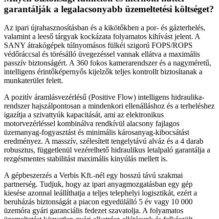
garantálják a legalacsonyabb üzemeltetési költséget?
Az ipari újrahasznosításban és a kikötőkben a por- és gázterhelés,
valamint a leeső tárgyak kockázata folyamatos kihívást jelent. A
SANY átrakógépek túlnyomásos fülkéi szigorú FOPS/ROPS
védőráccsal és törésálló üvegezéssel vannak ellátva a maximális
passzív biztonságért. A 360 fokos kamerarendszer és a nagyméretű,
intelligens érintőképernyős kijelzők teljes kontrollt biztosítanak a
munkaterület felett.
A pozitív áramlásvezérlésű (Positive Flow) intelligens hidraulika-
rendszer hajszálpontosan a mindenkori ellenálláshoz és a terheléshez
igazítja a szivattyúk kapacitását, ami az elektronikus
motorvezérléssel kombinálva rendkívül alacsony fajlagos
üzemanyag-fogyasztást és minimális károsanyag-kibocsátást
eredményez. A masszív, szélesített tengelytávú alváz és a 4 darab
robusztus, függetlenül vezérelhető hidraulikus letalpaló garantálja a
rezgésmentes stabilitást maximális kinyúlás mellett is.
A gépbeszerzés a Verbis Kft.-nél egy hosszú távú szakmai
partnerség. Tudjuk, hogy az ipari anyagmozgatásban egy gép
kiesése azonnal leállíthatja a teljes telephelyi logisztikát, ezért a
beruházás biztonságát a piacon egyedülálló 5 év vagy 10 000
üzemóra gyári garanciális fedezet szavatolja. A folyamatos