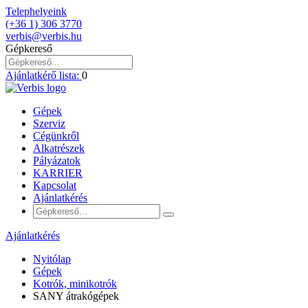
Telephelyeink
(+36 1) 306 3770
verbis@verbis.hu
Gépkereső
Ajánlatkérő lista:
0
Gépek
Szerviz
Cégünkről
Alkatrészek
Pályázatok
KARRIER
Kapcsolat
Ajánlatkérés
Ajánlatkérés
Nyitólap
Gépek
Kotrók, minikotrók
SANY átrakógépek