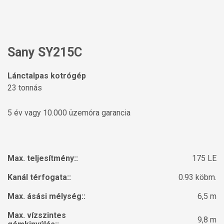
Sany SY215C
Lánctalpas kotrógép
23 tonnás
5 év vagy 10.000 üzemóra garancia
Max. teljesítmény::
175 LE
Kanál térfogata::
0.93 köbm.
Max. ásási mélység::
6,5 m
Max. vízszintes
9,8 m