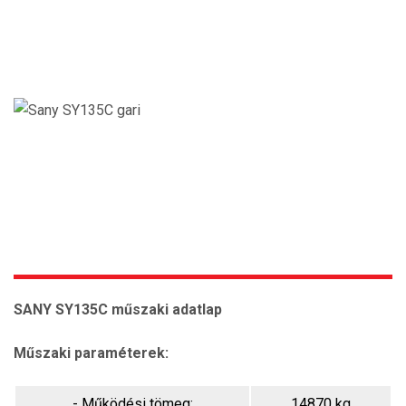
SANY SY135C műszaki adatlap
Műszaki paraméterek:
- Működési tömeg:
14870 kg