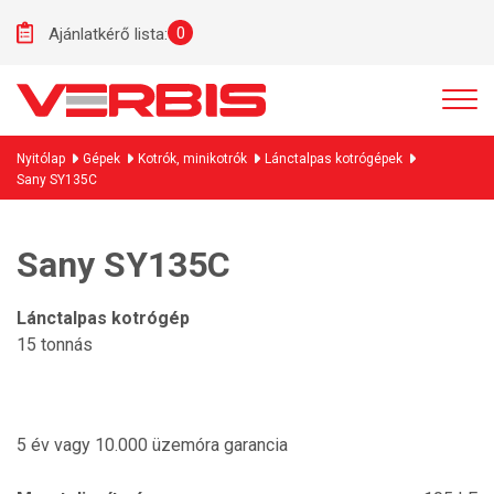
0
Ajánlatkérő lista:
Nyitólap
Gépek
Kotrók, minikotrók
Lánctalpas kotrógépek
Sany SY135C
Sany SY135C
Lánctalpas kotrógép
15 tonnás
5 év vagy 10.000 üzemóra garancia