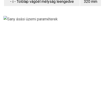
- i - Tolólap vágóél mélyság leengedve
320 mm