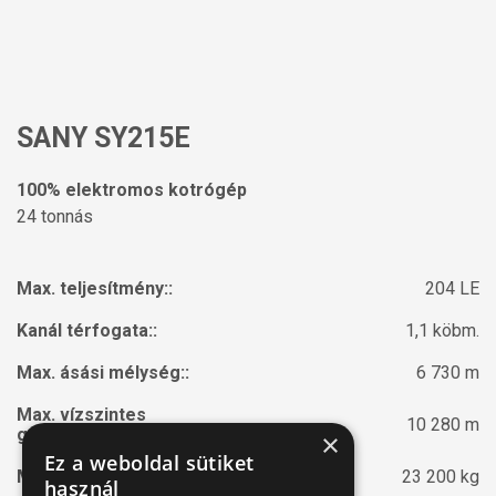
SANY SY215E
100% elektromos kotrógép
24 tonnás
Max. teljesítmény::
204 LE
Kanál térfogata::
1,1 köbm.
Max. ásási mélység::
6 730 m
Max. vízszintes
10 280 m
gémkinyúlás::
×
Ez a weboldal sütiket
Működő tömeg::
23 200 kg
használ