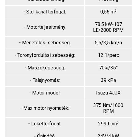
3
- Std. kanál térfogat:
0,56 m
78.5 kW-107
- Motorteljesítmény:
LE/2000 RPM
- Menetelési sebesség:
5,5/3,5 km/h
- Toronyfordulási sebesség:
12 1/perc
- Mászóképesség:
70%/35°
- Talajnyomás:
39 kPa
- Motor model:
Isuzu 4JJX
375 Nm/1600
- Max motor nyomaték:
RPM
3
- Lökettérfogat:
2999 cm
- Önindító:
24V/4 kW