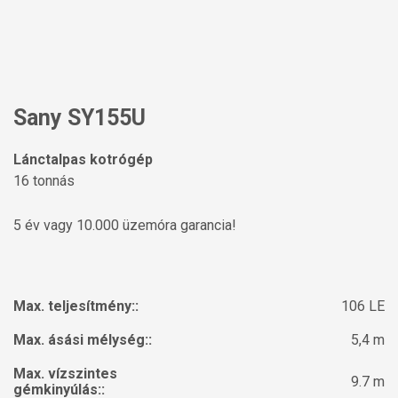
Sany SY155U
Lánctalpas kotrógép
16 tonnás
5 év vagy 10.000 üzemóra garancia!
Max. teljesítmény::
106 LE
Max. ásási mélység::
5,4 m
Max. vízszintes
9.7 m
gémkinyúlás::