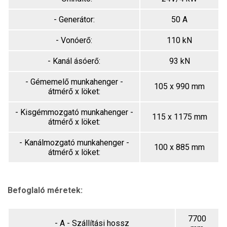
- Generátor:
50 A
- Vonóerő:
110 kN
- Kanál ásóerő:
93 kN
- Gémemelő munkahenger -
105 x 990 mm
átmérő x löket:
- Kisgémmozgató munkahenger -
115 x 1175 mm
átmérő x löket:
- Kanálmozgató munkahenger -
100 x 885 mm
átmérő x löket:
Befoglaló méretek:
7700
- A - Szállítási hossz