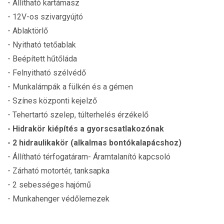
- Állítható kartámasz
- 12V-os szivargyújtó
- Ablaktörlő
- Nyitható tetőablak
- Beépített hűtőláda
- Felnyitható szélvédő
- Munkalámpák a fülkén és a gémen
- Színes központi kejelző
- Tehertartó szelep, túlterhelés érzékelő
- Hidrakör kiépítés a gyorscsatlakozónak
- 2 hidraulikakör (alkalmas bontókalapácshoz)
- Állítható térfogatáram- Áramtalanító kapcsoló
- Zárható motortér, tanksapka
- 2 sebességes hajómű
- Munkahenger védőlemezek