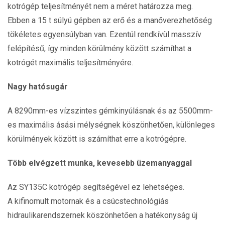
kotrógép teljesítményét nem a méret határozza meg.
Ebben a 15 t súlyú gépben az erő és a manőverezhetőség
tökéletes egyensúlyban van. Ezentúl rendkívül masszív
felépítésű, így minden körülmény között számíthat a
kotrógét maximális teljesítményére.
Nagy hatósugár
A 8290mm-es vízszintes gémkinyúlásnak és az 5500mm-
es maximális ásási mélységnek köszönhetően, különleges
körülmények között is számíthat erre a kotrógépre.
Több elvégzett munka, kevesebb üzemanyaggal
Az SY135C kotrógép segítségével ez lehetséges.
A kifinomult motornak és a csúcstechnológiás
hidraulikarendszernek köszönhetően a hatékonyság új