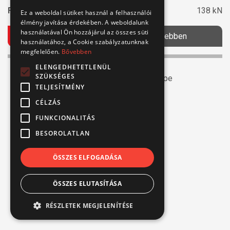
Felszakító erő::
138 kN
Ez a weboldal sütiket használ a felhasználói
élmény javítása érdekében. A weboldalunk
használatával Ön hozzájárul az összes süti
Ajánlatkérés
Bővebben
használatához, a Cookie szabályzatunknak
megfelelően.
Bővebben
ELENGEDHETETLENÜL
SZÜKSÉGES
TELJESÍTMÉNY
CÉLZÁS
FUNKCIONALITÁS
BESOROLATLAN
ÖSSZES ELFOGADÁSA
ÖSSZES ELUTASÍTÁSA
RÉSZLETEK MEGJELENÍTÉSE