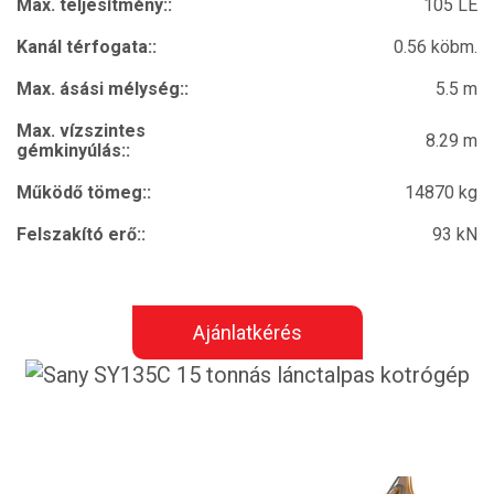
Max. teljesítmény::
105 LE
Kanál térfogata::
0.56 köbm.
Max. ásási mélység::
5.5 m
Max. vízszintes
8.29 m
gémkinyúlás::
Működő tömeg::
14870 kg
Felszakító erő::
93 kN
Ajánlatkérés