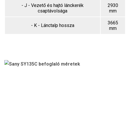
- J - Vezető és hajtó lánckerék
2930
csaptávolsága
mm
3665
- K - Lánctalp hossza
mm