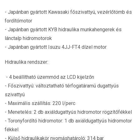
- Japánban gyártott Kawasaki főszivattyú, vezérlőtömb és
fordítómotor
- Japánban gyártott KYB hidraulika munkahengerek és
lánctalp hidromotorok
- Japánban gyártott Isuzu 4JJ-FT4 dízel motor
Hidraulika rendszer:
- 4 beállítható üzemmód az LCD kijelzőn
- Főszivattyú: változtatható térfogatáramú dugattyús
szivattyú
- Maximális szállítás: 220 l/perc
- Menetelés: 2 db axiáldugattyús hidromotor rögzítőfékkel
- Toronyfordító hidromotor: 1 db axiáldugattyús hidromotor
fékkel
- Külső hidraulikakör nyomáshatároló: 314 bar