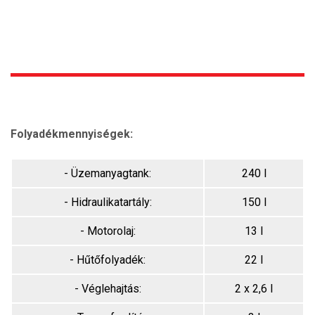
Folyadékmennyiségek:
- Üzemanyagtank:
240 l
- Hidraulikatartály:
150 l
- Motorolaj:
13 l
- Hűtőfolyadék:
22 l
- Véglehajtás:
2 x 2,6 l