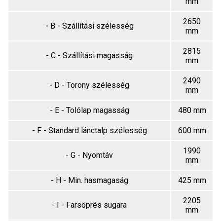
mm
2650
- B - Szállítási szélesség
mm
2815
- C - Szállítási magasság
mm
2490
- D - Torony szélesség
mm
- E - Tolólap magasság
480 mm
- F - Standard lánctalp szélesség
600 mm
1990
- G - Nyomtáv
mm
- H - Min. hasmagaság
425 mm
2205
- I - Farsöprés sugara
mm