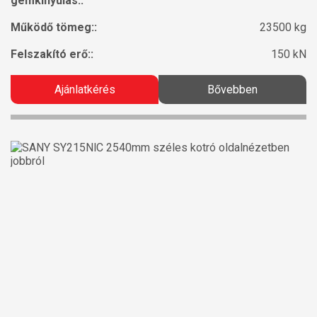
gémkinyúlás::
Működő tömeg::
23500 kg
Felszakító erő::
150 kN
Ajánlatkérés
Bővebben