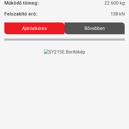
Működő tömeg::
22 600 kg
Felszakító erő::
138 kN
Ajánlatkérés
Bővebben