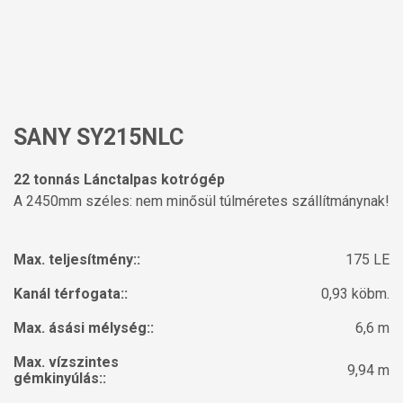
SANY SY215NLC
22 tonnás Lánctalpas kotrógép
A 2450mm széles: nem minősül túlméretes szállítmánynak!
Max. teljesítmény::
175 LE
Kanál térfogata::
0,93 köbm.
Max. ásási mélység::
6,6 m
Max. vízszintes
9,94 m
gémkinyúlás::