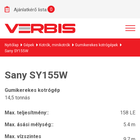
0
Ajánlatkérő lista:
Nyitólap
Gépek
Kotrók, minikotrók
Gumikerekes kotrógépek
Sany SY155W
Sany SY155W
Gumikerekes kotrógép
14,5 tonnás
Max. teljesítmény::
158 LE
Max. ásási mélység::
5.4 m
Max. vízszintes
9.7 m