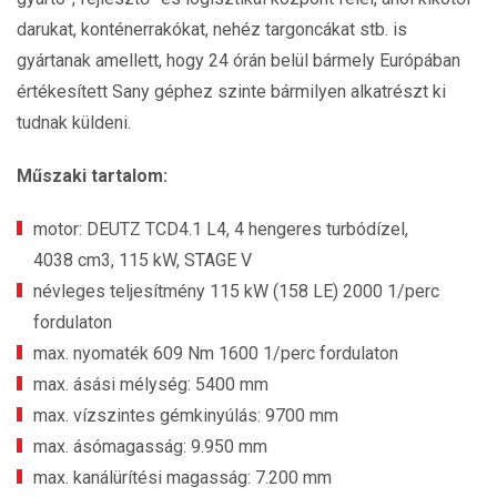
darukat, konténerrakókat, nehéz targoncákat stb. is
gyártanak amellett, hogy 24 órán belül bármely Európában
értékesített Sany géphez szinte bármilyen alkatrészt ki
tudnak küldeni.
Műszaki tartalom:
motor: DEUTZ TCD4.1 L4, 4 hengeres turbódízel,
4038 cm3, 115 kW, STAGE V
névleges teljesítmény 115 kW (158 LE) 2000 1/perc
fordulaton
max. nyomaték 609 Nm 1600 1/perc fordulaton
max. ásási mélység: 5400 mm
max. vízszintes gémkinyúlás: 9700 mm
max. ásómagasság: 9.950 mm
max. kanálürítési magasság: 7.200 mm