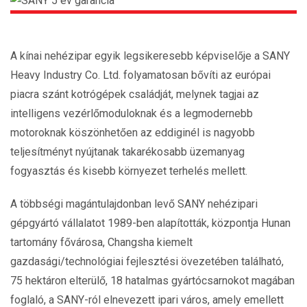
A kínai nehézipar egyik legsikeresebb képviselője a SANY
Heavy Industry Co. Ltd. folyamatosan bővíti az európai
piacra szánt kotrógépek családját, melynek tagjai az
intelligens vezérlőmoduloknak és a legmodernebb
motoroknak köszönhetően az eddiginél is nagyobb
teljesítményt nyújtanak takarékosabb üzemanyag
fogyasztás és kisebb környezet terhelés mellett.
A többségi magántulajdonban levő SANY nehézipari
gépgyártó vállalatot 1989-ben alapították, központja Hunan
tartomány fővárosa, Changsha kiemelt
gazdasági/technológiai fejlesztési övezetében található,
75 hektáron elterülő, 18 hatalmas gyártócsarnokot magában
foglaló, a SANY-ról elnevezett ipari város, amely emellett