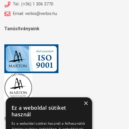
Tel.: (+36) 1 306 3770
Email: verbis@verbis.hu
Tanúsítványaink
×
Ez a weboldal sütiket
használ
Széchenyi 2020
Ez a weboldal sütiket használ a felhasználói
élmény javítása érdekében. A weboldalunk