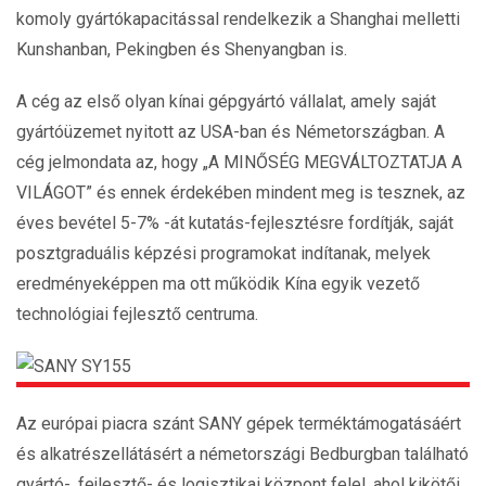
komoly gyártókapacitással rendelkezik a Shanghai melletti
Kunshanban, Pekingben és Shenyangban is.
A cég az első olyan kínai gépgyártó vállalat, amely saját
gyártóüzemet nyitott az USA-ban és Németországban. A
cég jelmondata az, hogy „A MINŐSÉG MEGVÁLTOZTATJA A
VILÁGOT” és ennek érdekében mindent meg is tesznek, az
éves bevétel 5-7% -át kutatás-fejlesztésre fordítják, saját
posztgraduális képzési programokat indítanak, melyek
eredményeképpen ma ott működik Kína egyik vezető
technológiai fejlesztő centruma.
Az európai piacra szánt SANY gépek terméktámogatásáért
és alkatrészellátásért a németországi Bedburgban található
gyártó-, fejlesztő- és logisztikai központ felel, ahol kikötői