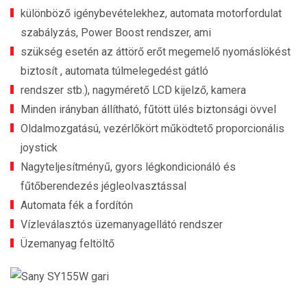
különböző igénybevételekhez, automata motorfordulat
szabályzás, Power Boost rendszer, ami
szükség esetén az áttörő erőt megemelő nyomáslökést
biztosít , automata túlmelegedést gátló
rendszer stb.), nagymérető LCD kijelző, kamera
Minden irányban állítható, fűtött ülés biztonsági övvel
Oldalmozgatású, vezérlőkört működtető proporcionális
joystick
Nagyteljesítményű, gyors légkondicionáló és
fűtőberendezés jégleolvasztással
Automata fék a fordítón
Vízleválasztós üzemanyagellátó rendszer
Üzemanyag feltöltő