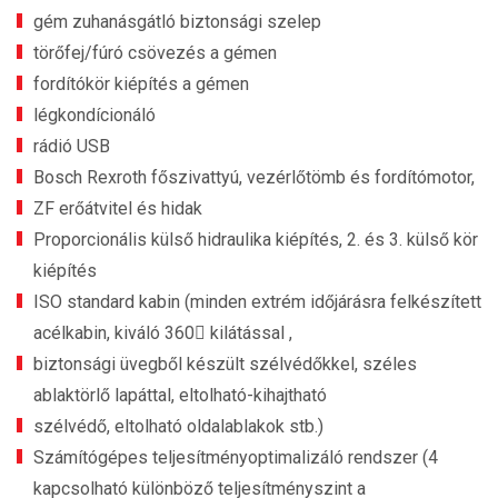
gém zuhanásgátló biztonsági szelep
törőfej/fúró csövezés a gémen
fordítókör kiépítés a gémen
légkondícionáló
rádió USB
Bosch Rexroth főszivattyú, vezérlőtömb és fordítómotor,
ZF erőátvitel és hidak
Proporcionális külső hidraulika kiépítés, 2. és 3. külső kör
kiépítés
ISO standard kabin (minden extrém időjárásra felkészített
acélkabin, kiváló 360 kilátással ,
biztonsági üvegből készült szélvédőkkel, széles
ablaktörlő lapáttal, eltolható-kihajtható
szélvédő, eltolható oldalablakok stb.)
Számítógépes teljesítményoptimalizáló rendszer (4
kapcsolható különböző teljesítményszint a