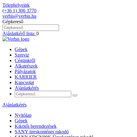
Telephelyeink
(+36 1) 306 3770
verbis@verbis.hu
Gépkereső
Ajánlatkérő lista:
0
Gépek
Szerviz
Cégünkről
Alkatrészek
Pályázatok
KARRIER
Kapcsolat
Ajánlatkérés
Ajánlatkérés
Nyitólap
Gépek
Kikötői berendezések
SANY üreskonténer rakodó