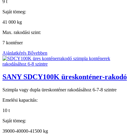
9 t
Saját tömeg:
41 000 kg
Max. rakodási szint:
7 konténer
Ajánlatkérés
Bővebben
SANY SDCY100K üreskonténer-rakodó
Szimpla vagy dupla üreskonténer rakodásához 6-7-8 szintre
Emelési kapacitás:
10 t
Saját tömeg:
39000-40000-41500 kg