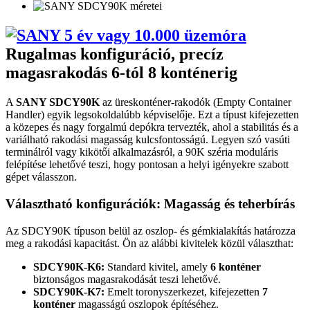
Rugalmas konfiguráció, precíz
magasrakodás 6-tól 8 konténerig
A
SANY SDCY90K
az üreskonténer-rakodók (Empty Container
Handler) egyik legsokoldalúbb képviselője. Ezt a típust kifejezetten
a közepes és nagy forgalmú depókra tervezték, ahol a stabilitás és a
variálható rakodási magasság kulcsfontosságú. Legyen szó vasúti
terminálról vagy kikötői alkalmazásról, a 90K széria moduláris
felépítése lehetővé teszi, hogy pontosan a helyi igényekre szabott
gépet válasszon.
Választható konfigurációk: Magasság és teherbírás
Az SDCY90K típuson belül az oszlop- és gémkialakítás határozza
meg a rakodási kapacitást. Ön az alábbi kivitelek közül választhat:
SDCY90K-K6:
Standard kivitel, amely
6 konténer
biztonságos magasrakodását teszi lehetővé.
SDCY90K-K7:
Emelt toronyszerkezet, kifejezetten
7
konténer
magasságú oszlopok építéséhez.