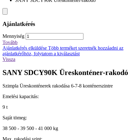
SANY SDCY90K Üreskonténer-rakodó
Ajánlatkérés
Mennyiség
Tovább
Ajánlatkérés elküldése
Több terméket szeretnék hozzáadni az
ajánlatkérőhöz, folytatom a kiválasztást
Vissza
SANY SDCY90K Üreskonténer-rakodó
Szimpla Üreskonténerek rakodása 6-7-8 konténerszintre
Emelési kapacitás:
9 t
Saját tömeg:
38 500 - 39 500 - 41 000 kg
Max. rakodási szint: