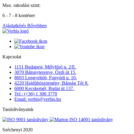
Max. rakodási szint:
6 - 7 - 8 konténer
Ajánlatkérés
Bővebben
Kapcsolat
1151 Budapest, Mélyfúró u. 2/E.
3070 Bátonyterenye, Ózdi út 15.
8693 Lengyeltóti, Fonyódi u. 10.
4220 Hajdúböszörmény, Bánság Tér 8.
6000 Kecskemét, Budai út 137.
Tel.: (+36) 1 306 3770
Email: verbis@verbis.hu
Tanúsítványaink
Széchenyi 2020