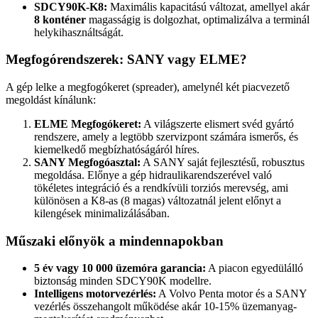
SDCY90K-K8:
Maximális kapacitású változat, amellyel akár
8 konténer
magasságig is dolgozhat, optimalizálva a terminál
helykihasználtságát.
Megfogórendszerek: SANY vagy ELME?
A gép lelke a megfogókeret (spreader), amelynél két piacvezető
megoldást kínálunk:
ELME Megfogókeret:
A világszerte elismert svéd gyártó
rendszere, amely a legtöbb szervizpont számára ismerős, és
kiemelkedő megbízhatóságáról híres.
SANY Megfogóasztal:
A SANY saját fejlesztésű, robusztus
megoldása. Előnye a gép hidraulikarendszerével való
tökéletes integráció és a rendkívüli torziós merevség, ami
különösen a K8-as (8 magas) változatnál jelent előnyt a
kilengések minimalizálásában.
Műszaki előnyök a mindennapokban
5 év vagy 10 000 üzemóra garancia:
A piacon egyedülálló
biztonság minden SDCY90K modellre.
Intelligens motorvezérlés:
A Volvo Penta motor és a SANY
vezérlés összehangolt működése akár 10-15% üzemanyag-