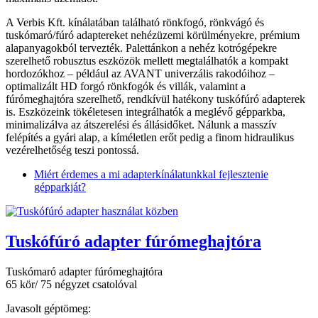
A Verbis Kft. kínálatában található rönkfogó, rönkvágó és
tuskómaró/fúró adaptereket nehézüzemi körülményekre, prémium
alapanyagokból tervezték. Palettánkon a nehéz kotrógépekre
szerelhető robusztus eszközök mellett megtalálhatók a kompakt
hordozókhoz – például az AVANT univerzális rakodóihoz –
optimalizált HD forgó rönkfogók és villák, valamint a
fúrómeghajtóra szerelhető, rendkívül hatékony tuskófúró adapterek
is. Eszközeink tökéletesen integrálhatók a meglévő gépparkba,
minimalizálva az átszerelési és állásidőket. Nálunk a masszív
felépítés a gyári alap, a kíméletlen erőt pedig a finom hidraulikus
vezérelhetőség teszi pontossá.
Miért érdemes a mi adapterkínálatunkkal fejlesztenie
gépparkját?
Tuskófúró adapter fúrómeghajtóra
Tuskómaró adapter fúrómeghajtóra
65 kör/ 75 négyzet csatolóval
Javasolt géptömeg: