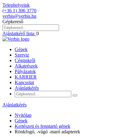
Telephelyeink
(+36 1) 306 3770
verbis@verbis.hu
Gépkereső
Ajánlatkérő lista:
0
Gépek
Szerviz
Cégünkről
Alkatrészek
Pályázatok
KARRIER
Kapcsolat
Ajánlatkérés
Ajánlatkérés
Nyitólap
Gépek
Kertészeti és fenntartó gépek
Rönkfogó, -vágó -maró adapterek