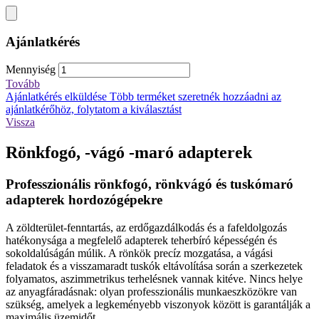
Ajánlatkérés
Mennyiség
Tovább
Ajánlatkérés elküldése
Több terméket szeretnék hozzáadni az
ajánlatkérőhöz, folytatom a kiválasztást
Vissza
Rönkfogó, -vágó -maró adapterek
Professzionális rönkfogó, rönkvágó és tuskómaró
adapterek hordozógépekre
A zöldterület-fenntartás, az erdőgazdálkodás és a fafeldolgozás
hatékonysága a megfelelő adapterek teherbíró képességén és
sokoldalúságán múlik. A rönkök precíz mozgatása, a vágási
feladatok és a visszamaradt tuskók eltávolítása során a szerkezetek
folyamatos, aszimmetrikus terhelésnek vannak kitéve. Nincs helye
az anyagfáradásnak: olyan professzionális munkaeszközökre van
szükség, amelyek a legkeményebb viszonyok között is garantálják a
maximális üzemidőt.