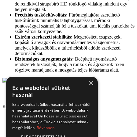
de rendkívül strapabíró HD rönkfogó villákig mindent egy
helyen megtalál.
Precíziós tuskóeltávolítás:
Fúrómeghajtóra szerelhető
tuskófúróink minimális talajbolygatással, mérnöki
pontossággal számolják fel a tuskókat, ami ideális parkokba és
szűk városi környezetbe.
Extrém szerkezeti stabilitás:
Megerősített csapszegek,
kopásálló anyagok és csavarodásmentes vázgeometria,
amelyek kiküszöbölik a túlterhelésből adódó szerkezeti
deformációkat.
Biztonságos anyagmozgatás:
Beépített nyomástartó
rendszerek biztosítják, hogy a rönkök és ágcsokrok fixen
rögzítve maradjanak a mozgatás teljes időtartama alatt.
×
Ez a weboldal sütiket
használ
Ez a weboldal sütiket használ a felhasználói
Kapcsolat
élmény javítása érdekében. A weboldalunk
használatával Ön hozzájárul az összes süti
1151 Budapest, Mélyfúró u. 2/E.
használatához, a Cookie szabályzatunknak
3070 Bátonyterenye, Ózdi út 15.
megfelelően.
Bővebben
8693 Lengyeltóti, Fonyódi u. 10.
4220 Hajdúböszörmény, Bánság Tér 8.
ELENGEDHETETLENÜL