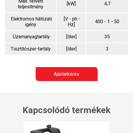
Max. felvett
[kW]
4,7
teljesítmény
Elektromos hálózati
[V - ph -
400 - 1 - 50
igény
Hz]
Üzemanyagtartály
[liter]
35
Tisztítószer-tartály
[liter]
3
Ajánlatkérés
Kapcsolódó termékek