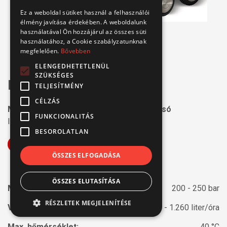
Ez a weboldal sütiket használ a felhasználói
élmény javítása érdekében. A weboldalunk
használatával Ön hozzájárul az összes süti
használatához, a Cookie szabályzatunknak
megfelelően.
Bővebben
ELENGEDHETETLENÜL
SZÜKSÉGES
Biemmedue MOBILE
TELJESÍTMÉNY
CÉLZÁS
Motoros hidegvizes magasnyomású mosó
FUNKCIONALITÁS
Ipari felhasználás
BESOROLATLAN
ÖSSZES ELFOGADÁSA
ÖSSZES ELUTASÍTÁSA
Max. nyomás:
200 - 250 bar
RÉSZLETEK MEGJELENÍTÉSE
Vízszállítás:
720 - 1.260 liter/óra
Max. hőmérséklet:
40 °C