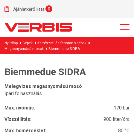
0
Ajánlatkérő lista:
Nyitólap
Gépek
Kertészeti és fenntartó gépek
Magasnyomású mosók
Biemmedue SIDRA
Biemmedue SIDRA
Melegvizes magasnyomású mosó
Ipari felhasználás
Max. nyomás:
170 bar
Vízszállítás:
900 liter/óra
Max. hőmérséklet:
80 °C