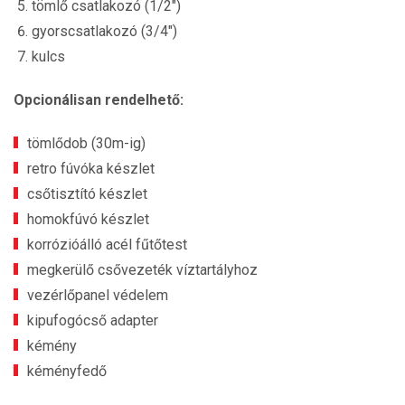
tömlő csatlakozó (1/2")
gyorscsatlakozó (3/4")
kulcs
Opcionálisan rendelhető:
tömlődob (30m-ig)
retro fúvóka készlet
csőtisztító készlet
homokfúvó készlet
korrózióálló acél fűtőtest
megkerülő csővezeték víztartályhoz
vezérlőpanel védelem
kipufogócső adapter
kémény
kéményfedő