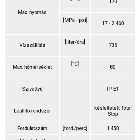
170
Max. nyomás
[MPa - psi]
17 - 2.460
[liter/óra]
Vízszállítás
735
[°C]
Max. hőmérséklet
80
Szivattyú
IP E1
késleltetett Total
Leállító rendszer
Stop
Fordulatszám
[ford./perc]
1.450