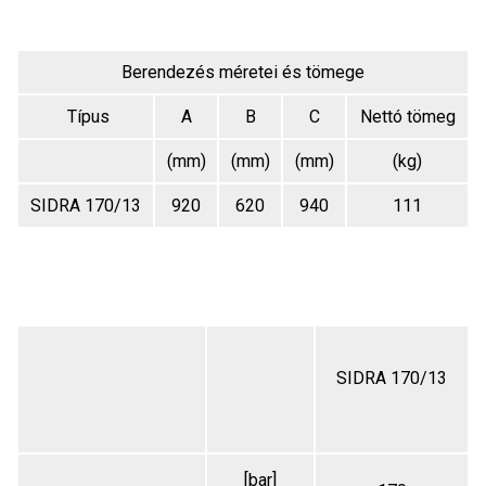
Berendezés méretei és tömege
Típus
A
B
C
Nettó tömeg
(mm)
(mm)
(mm)
(kg)
SIDRA 170/13
920
620
940
111
SIDRA 170/13
[bar]