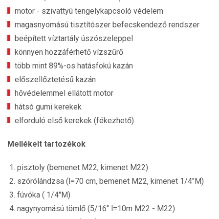
motor - szivattyú tengelykapcsoló védelem
magasnyomású tisztítószer befecskendező rendszer
beépített víztartály úszószeleppel
könnyen hozzáférhető vízszűrő
több mint 89%-os hatásfokú kazán
előszellőztetésű kazán
hővédelemmel ellátott motor
hátsó gumi kerekek
elforduló első kerekek (fékezhető)
Mellékelt tartozékok
pisztoly (bemenet M22, kimenet M22)
szórólándzsa (l=70 cm, bemenet M22, kimenet 1/4"M)
fúvóka ( 1/4"M)
nagynyomású tömlő (5/16" l=10m M22 - M22)