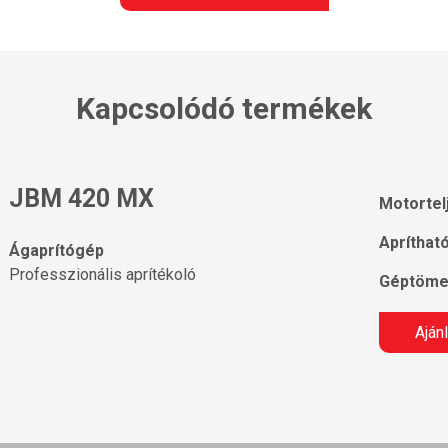
Kapcsolódó termékek
JBM 420 MX
Motortel
Apríthat
Ágaprítógép
Professzionális aprítékoló
Géptöme
Aján