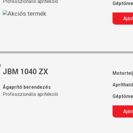
Professzionális aprítékoló
Géptöme
Aján
JBM 1040 ZX
Motortel
Apríthat
Ágaprító berendezés
Professzionális aprítékoló
Géptöme
Aján