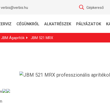
verbis@verbis.hu
Gépkereső
ZERVIZ
CÉGÜNKRŐL
ALKATRÉSZEK
PÁLYÁZATOK
K
JBM Ágaprítók
JBM 521 MRX
kw
m