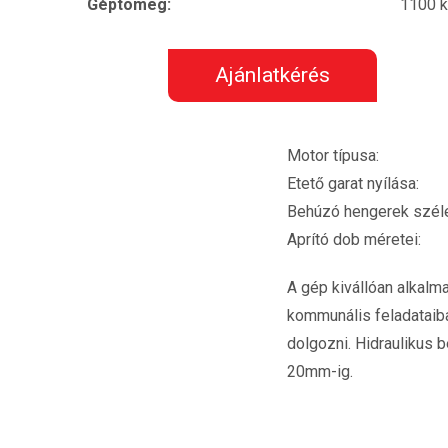
Géptömeg:
1100 
Ajánlatkérés
Motor típusa: K
Etető garat nyílá
Behúzó hengerek szé
Aprító dob méret
A gép kivállóan alkal
kommunális feladataib
dolgozni. Hidraulikus 
20mm-ig.