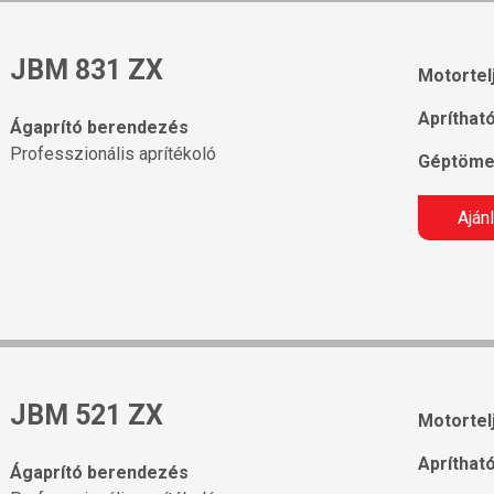
JBM 831 ZX
Motortel
Apríthat
Ágaprító berendezés
Professzionális aprítékoló
Géptöme
Aján
JBM 521 ZX
Motortel
Apríthat
Ágaprító berendezés