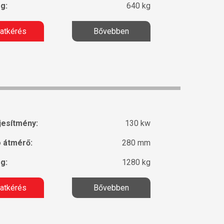
g:
640 kg
latkérés
Bővebben
jesítmény:
130 kw
ó átmérő:
280 mm
g:
1280 kg
latkérés
Bővebben