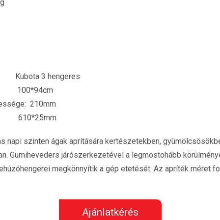
kg
ubota 3 hengeres
sa: 100*94cm
lessége: 210mm
ei: 610*25mm
mas napi szinten ágak aprítására kertészetekben, gyümölcsösök
an. Gumiheveders járószerkezetével a legmostohább körülmény
behúzóhengerei megkönnyítik a gép etetését. Az apríték méret fo
Ajánlatkérés