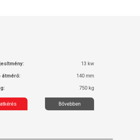
jesítmény:
13 kw
ó átmérő:
140 mm
g:
750 kg
latkérés
Bővebben