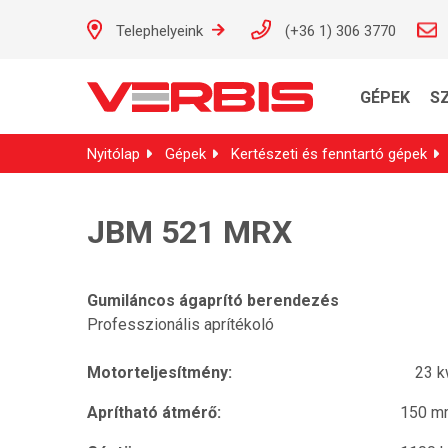
Telephelyeink
(+36 1) 306 3770
GÉPEK
S
Nyitólap
Gépek
Kertészeti és fenntartó gépek
JBM 521 MRX
Gumiláncos ágaprító berendezés
Professzionális aprítékoló
Motorteljesítmény:
23 
Aprítható átmérő:
150 m