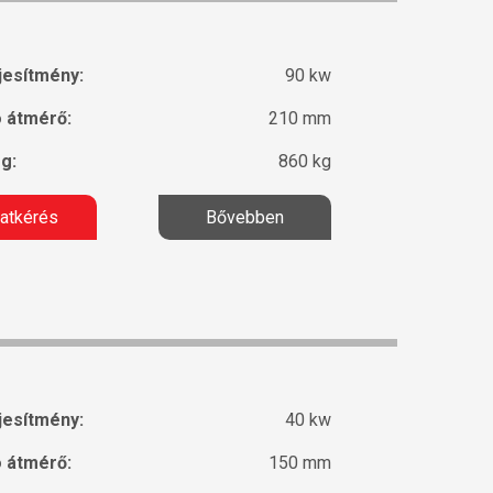
jesítmény:
90 kw
ó átmérő:
210 mm
g:
860 kg
latkérés
Bővebben
jesítmény:
40 kw
ó átmérő:
150 mm