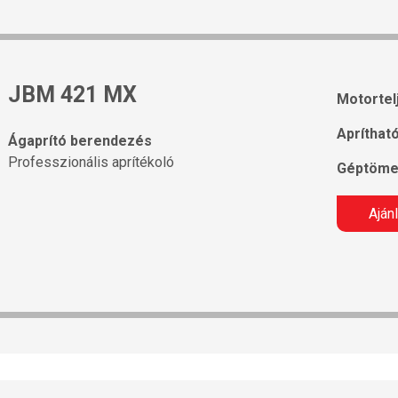
JBM 421 MX
Motortel
Apríthat
Ágaprító berendezés
Professzionális aprítékoló
Géptöme
Aján