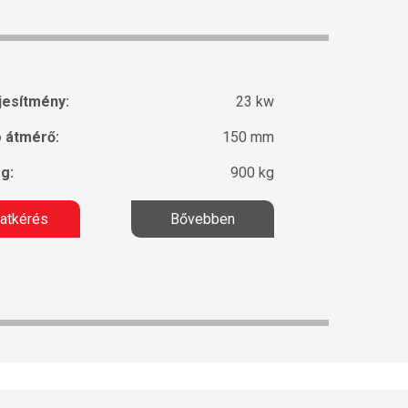
jesítmény:
23 kw
ó átmérő:
150 mm
g:
900 kg
latkérés
Bővebben