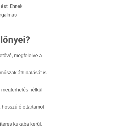
zést. Ennek
orgalmas
előnyei?
hetővé, megfelelve a
 műszak áthidalását is
i megterhelés nélkül
áz hosszú élettartamot
iteres kukába kerül,