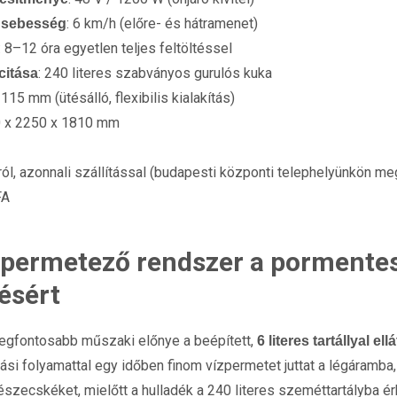
: 6 km/h (előre- és hátramenet)
i sebesség
: 8–12 óra egyetlen teljes feltöltéssel
: 240 literes szabványos gurulós kuka
citása
: 115 mm (ütésálló, flexibilis kialakítás)
0 x 2250 x 1810 mm
rról, azonnali szállítással (budapesti központi telephelyünkön me
FA
t permetező rendszer a pormente
ésért
legfontosabb műszaki előnye a beépített,
6 literes tartállyal el
vási folyamattal egy időben finom vízpermetet juttat a légáramba
részecskéket, mielőtt a hulladék a 240 literes szeméttartályba é