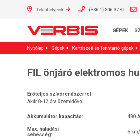
Telephelyeink
(+36 1) 306 3770
GÉPEK
S
Nyitólap
Gépek
Kertészeti és fenntartó gépek
FIL önjáró elektromos hu
Erőteljes szívórendszerrel
Akár 8-12 óra üzemidővel
Akkumulátor kapacitás:
480 
Max. haladási
6 km
sebesség: