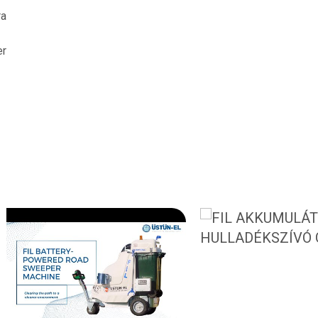
ra
er