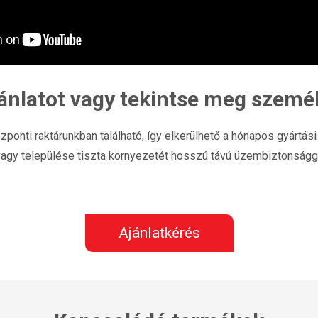
ajánlatot vagy tekintse meg szemé
zponti raktárunkban található, így elkerülhető a hónapos gyártási 
vagy települése tiszta környezetét hosszú távú üzembiztonságga
Ajánlatkérés