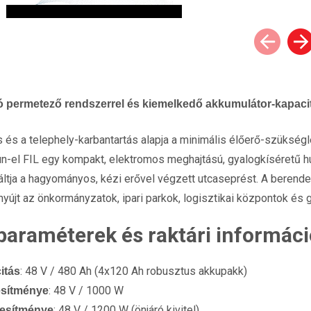
 permetező rendszerrel és kiemelkedő akkumulátor-kapaci
s és a telephely-karbantartás alapja a minimális élőerő-szükség
-el FIL egy kompakt, elektromos meghajtású, gyalogkíséretű h
ltja a hagyományos, kézi erővel végzett utcaseprést. A berend
 nyújt az önkormányzatok, ipari parkok, logisztikai központok é
paraméterek és raktári informác
: 48 V / 480 Ah (4x120 Ah robusztus akkupakk)
itás
: 48 V / 1000 W
esítménye
: 48 V / 1200 W (önjáró kivitel)
jesítménye