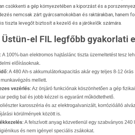
san csökkenti a gép környezetében a kiporzást és a porszennye
ezés nemcsak zárt gyárcsarnokokban és raktárakban, hanem f
 tiszta levegőt biztosít a kezelő és a járókelők számára.
 Üstün-el FIL legfőbb gyakorlati 
: A 100%-ban elektromos hajtáslánc tiszta üzemeltetést tesz le
delmi előírásoknak.
idő
: A 480 Ah-s akkumulátorkapacitás akár egy teljes 8-12 órás
s munkavégzés mellett.
ezes vezérlés
: Az önjáró funkciónak köszönhetően a gép fizika
őkar pedig bal és jobb kézzel is egyaránt működtethető.
poliészter karosszéria és az elektrogalvanizált, korrózióálló alv
járási körülmények között is.
ékkezelés
: A felszívott anyag közvetlenül egy szabványos 240 l
 higiénikus és nem igényel speciális zsákokat.