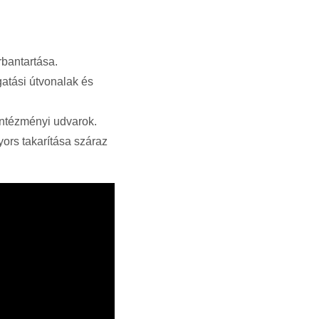
rbantartása.
atási útvonalak és
intézményi udvarok.
gyors takarítása száraz