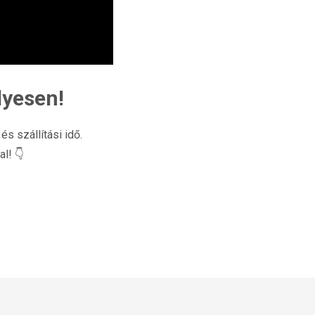
lyesen!
és szállítási idő.
l! 👇