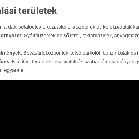
lási területek
i járdák, sétálóutcák, közparkok, játszóterek és kerékpárutak ka
 környezet
: Gyártóüzemek belső terei, raktárbázisok, anyagmozg
sítmények
: Bevásárlóközpontok külső parkolói, benzinkutak és 
ínek
: Kiállítási területek, fesztiválok és szabadtéri események 
n egyaránt.