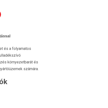
tással
let és a folyamatos
ulladékszívó
ezés környezetbarát és
s gyártóüzemek számára.
iók