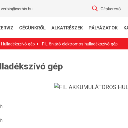
verbis@verbis.hu
Gépkereső
ZERVIZ
CÉGÜNKRŐL
ALKATRÉSZEK
PÁLYÁZATOK
K
Hulladékszívó gép
FIL önjáró elektromos hulladékszívó gép
lladékszívó gép
Ah
/h