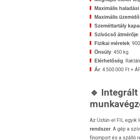
Maximális haladás
Maximális üzemidő
Szeméttartály kapa
Szívócső átmérője
: 90
Fizikai méretek
: 450 kg
Önsúly
: Raktá
Elérhetőség
: 4.500.000 Ft + Á
Ár
🔹 Integrál
munkavégz
Az Üstün-el FIL egyik 
. A gép a szí
rendszer
finomport és a szálló 