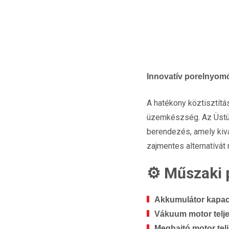
Innovatív porelnyomó
A hatékony köztisztítá
üzemkészség. Az Üstün
berendezés, amely kivá
zajmentes alternatívát
⚙️ Műszaki 
Akkumulátor kapac
Vákuum motor telj
Meghajtó motor tel