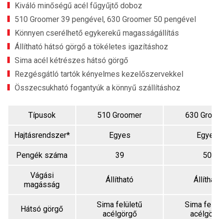
Kiváló minőségű acél fűgyűjtő doboz
510 Groomer 39 pengével, 630 Groomer 50 pengével
Könnyen cserélhető egykerekű magasságállítás
Állítható hátsó görgő a tökéletes igazításhoz
Sima acél kétrészes hátsó görgő
Rezgésgátló tartók kényelmes kezelőszervekkel
Összecsukható fogantyúk a könnyű szállításhoz
Típusok
510 Groomer
630 Groo
Hajtásrendszer*
Egyes
Egyes
Pengék száma
39
50
Vágási
Állítható
Állíthat
magásság
Sima felületű
Sima felü
Hátsó görgő
acélgörgő
acélgör