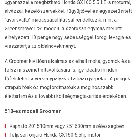
ugyanazzal a megbízható Honda GX160 5,5 LE-s motorral,
alvázzal, kezelőszervekkel, fűgyűjtővel és egyszerűsített
"gyorsváltó" magasságállítással rendelkezik, mint a
Greensmower "S" modell. A szorosan egymás mellett
elhelyezett 13 penge nagy sebességgel forog, levágja és
visszatartja az oldalnövekményt.
A Groomer kiválóan alkalmas az elhalt moha, gyomok és a
felszíni szemét eltávolítására is, így ideális minden
fűfelületen, a versenypályáktól a házi gyepekig. A pengék
strapabíróak és megfordíthatóak a még hosszabb
élettartam és a további költségmegtakarítás érdekében.
510-es modell Groomer
Kapható 20" 510mm vagy 25" 630mm szélességben
Teljesen önjáró Honda GX160 5.5hp motor