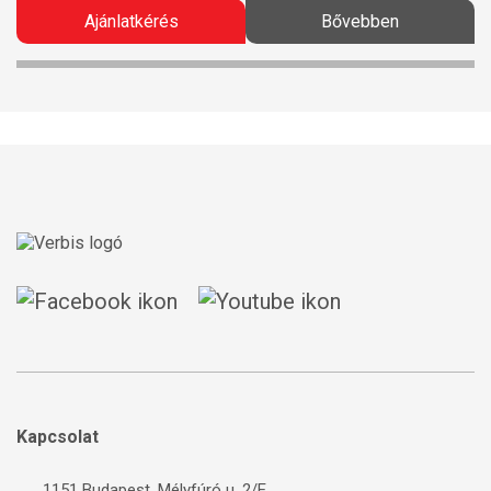
Ajánlatkérés
Bővebben
Kapcsolat
1151 Budapest, Mélyfúró u. 2/E.