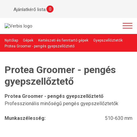
0
Ajánlatkérő lista:
Nyitólap
Gépek
Kertészeti és fenntartó gépek
Gyepszellőztetők
Protea Groomer - pengés gyepszellőztető
Protea Groomer - pengés
gyepszellőztető
Protea Groomer - pengés gyepszellőztető
Professzionális minőségű pengés gyepszellőztetők
Munkaszélesség:
510-630 mm