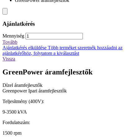
GreenPower áramfejlesztők
Ajánlatkérés
Mennyiség
Tovább
Ajánlatkérés elküldése
Több terméket szeretnék hozzáadni az
ajánlatkérőhöz, folytatom a kiválasztást
Vissza
GreenPower áramfejlesztők
Dízel áramfejlesztők
Greenpower Ipari áramfejlesztők
Teljesítmény (400V):
9-3500 kVA
Fordulatszám:
1500 rpm