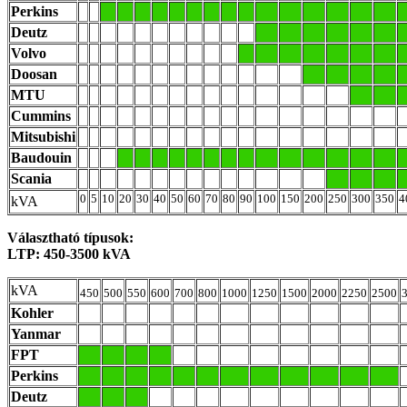
Perkins
Deutz
Volvo
Doosan
MTU
Cummins
Mitsubishi
Baudouin
Scania
0
5
10
20
30
40
50
60
70
80
90
100
150
200
250
300
350
4
kVA
Választható típusok:
LTP: 450-3500 kVA
kVA
450
500
550
600
700
800
1000
1250
1500
2000
2250
2500
Kohler
Yanmar
FPT
Perkins
Deutz