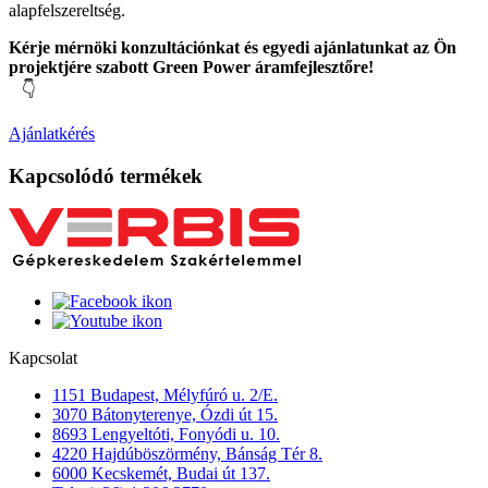
alapfelszereltség.
Kérje mérnöki konzultációnkat és egyedi ajánlatunkat az Ön
projektjére szabott Green Power áramfejlesztőre!
👇
Ajánlatkérés
Kapcsolódó termékek
Kapcsolat
1151 Budapest, Mélyfúró u. 2/E.
3070 Bátonyterenye, Ózdi út 15.
8693 Lengyeltóti, Fonyódi u. 10.
4220 Hajdúböszörmény, Bánság Tér 8.
6000 Kecskemét, Budai út 137.