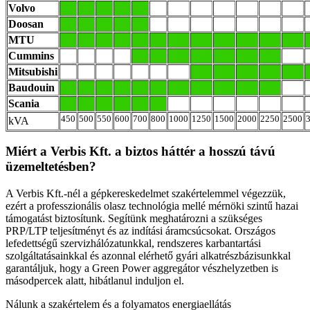
Volvo
Doosan
MTU
Cummins
Mitsubishi
Baudouin
Scania
450
500
550
600
700
800
1000
1250
1500
2000
2250
2500
kVA
Miért a Verbis Kft. a biztos háttér a hosszú távú
üzemeltetésben?
A Verbis Kft.-nél a gépkereskedelmet szakértelemmel végezzük,
ezért a professzionális olasz technológia mellé mérnöki szintű hazai
támogatást biztosítunk. Segítünk meghatározni a szükséges
PRP/LTP teljesítményt és az indítási áramcsúcsokat. Országos
lefedettségű szervizhálózatunkkal, rendszeres karbantartási
szolgáltatásainkkal és azonnal elérhető gyári alkatrészbázisunkkal
garantáljuk, hogy a Green Power aggregátor vészhelyzetben is
másodpercek alatt, hibátlanul induljon el.
Nálunk a szakértelem és a folyamatos energiaellátás