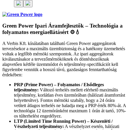
Green Power Ipari Áramfejlesztők – Technológia a
folyamatos energiaellátásért
⚙️💧
A Verbis Kft. kínálatában található Green Power aggregátorok
tervezésekor a maximális üzembiztonság és a hatékony üzemeltetés
voltak a legfőbb mérnöki szempontok. Az ipari aggregátorok
kiválasztásakor a tervezőmérnököknek és döntéshozóknak
alapvetően kétféle üzemmódot és teljesítmény-specifikációt kell
figyelembe venniük a hosszú távú, gazdaságos fenntarthatóság
érdekében:
PRP (Prime Power) – Folyamatos / Elsődleges
teljesítmény:
Változó terhelés mellett elérhető maximális
teljesítmény, korlátlan éves üzemórában (hálózati áramforrást
helyettesítve). Fontos mérnöki szabály, hogy a 24 órára
vetített átlagos terhelés ne haladja meg a PRP érték 80%-át. A
technológia 12 üzemóránként maximum 1 órán át tartó, 10%-
os túlterhelést engedélyez.
LTP (Limited Time Running Power) – Készenléti /
Vészhelyzeti teljesítmény:
A vészhelyzet esetén, hálózati