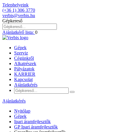
Telephelyeink
(+36 1) 306 3770
verbis@verbis.hu
Gépkereső
Ajánlatkérő lista:
0
Gépek
Szerviz
Cégünkről
Alkatrészek
Pályázatok
KARRIER
Kapcsolat
Ajánlatkérés
Ajánlatkérés
Nyitólap
Gépek
Ipari áramfejlesztők
GP Ipari áramfejlesztők