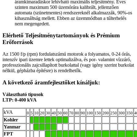
áramkimaradáskor lehívható maximális teljesítmény. Éves
szinten maximum 500 üzemórára kalibrált, jellemzően
automata (szünetmentes) rendszereknél alkalmazzák, 90%-os
kihasználtság mellett. Ebben az üzemmódban a túlterhelés
nem megengedett.
Elérhető Teljesítménytartományok és Prémium
Erőforrások
Az 1500 f/p (rpm) fordulatszámú motorok a folyamatos, 0-24 órás,
intenzív ipari üzemre lettek optimalizálva, és por- valamint vízzáró,
professzionális zajcsillapított burkolattal (vagy igény szerint burkolat
nélkül, gépházba építésre) is rendelhetők.
A következő áramfejlesztőket kínáljuk:
Választható típusok
LTP: 0-400 kVA
kVA
0
5
10
20
30
40
50
60
70
80
90
100
150
200
250
300
350
4
Kohler
Yanmar
FPT