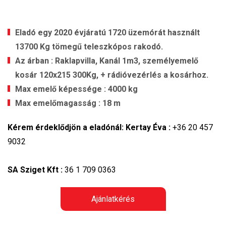
Eladó egy 2020 évjáratú 1720 üzemórát használt
13700 Kg tömegű teleszkópos rakodó.
Az árban : Raklapvilla, Kanál 1m3, személyemelő
kosár 120x215 300Kg, + rádióvezérlés a kosárhoz.
Max emelő képessége : 4000 kg
Max emelőmagasság : 18 m
Kérem érdeklődjön a eladónál: Kertay Éva :
+36 20 457
9032
SA Sziget Kft :
36 1 709 0363
Ajánlatkérés