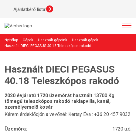
0
Ajánlatkérő lista:
Nyitólap
Gépek
Használt gépeink
Használt gépek
Használt DIECI PEGASUS 40.18 Teleszkópos rakodó
Használt DIECI PEGASUS
40.18 Teleszkópos rakodó
2020 évjáratú 1720 üzemórát használt 13700 Kg
tömegű teleszkópos rakodó raklapvilla, kanál,
személyemelő kosár
Kérem érdeklődjön a vevőnél: Kertay Éva : +36 20 457 9032
Üzemóra:
1720 ü.ó.