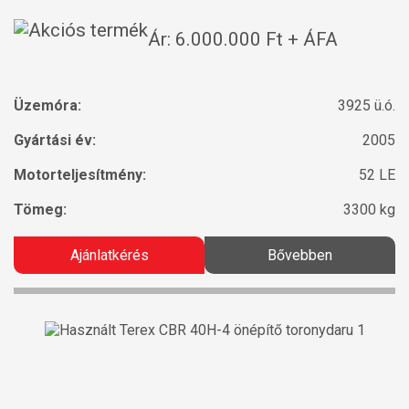
Ár: 6.000.000 Ft + ÁFA
Üzemóra:
3925 ü.ó.
Gyártási év:
2005
Motorteljesítmény:
52 LE
Tömeg:
3300 kg
Ajánlatkérés
Bővebben