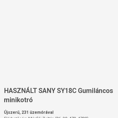
HASZNÁLT SANY SY18C Gumiláncos
minikotró
Újszerű, 231 üzemórával