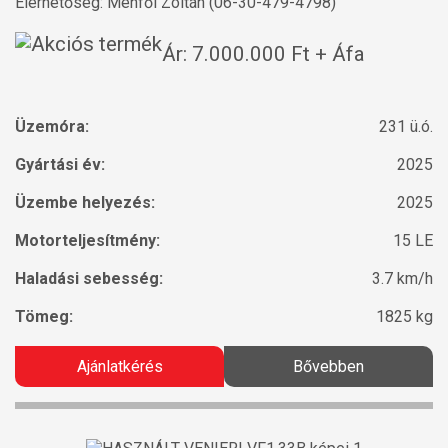
Elérhetőség: Ménfői Zoltán (06-30-479-4798)
Ár: 7.000.000 Ft + Áfa
Üzemóra:
231 ü.ó.
Gyártási év:
2025
Üzembe helyezés:
2025
Motorteljesítmény:
15 LE
Haladási sebesség:
3.7 km/h
Tömeg:
1825 kg
Ajánlatkérés
Bővebben