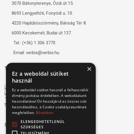
3070 Bátonyterenye, Ózdi út 15.
8693 Lengyeltóti, Fonyódi u. 10.
4220 Hajdúböszörmény, Bánság Tér 8.
6000 Kecskemét, Budai út 137.
Tel.: (+36) 1 306 3770
Email: verbis@verbis.hu
×
Tanúsítványaink
Ez a weboldal sütiket
használ
Ez a weboldal sütiket használ a felhasználói
élmény javítása érdekében. A weboldalunk
használatával Ön hozzájárul az összes süti
használatához, a Cookie szabályzatunknak
megfelelően.
Bővebben
ELENGEDHETETLENÜL
Széchenyi 2020
SZÜKSÉGES
TELJESÍTMÉNY