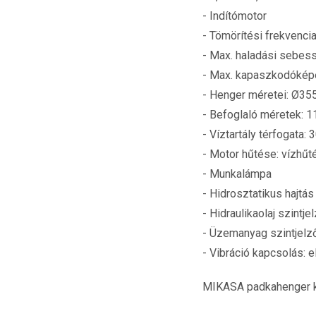
- Indítómotor
- Tömörítési frekvencia
- Max. haladási sebes
- Max. kapaszkodókép
- Henger méretei: Ø35
- Befoglaló méretek: 
- Víztartály térfogata: 3
- Motor hűtése: vízhűt
- Munkalámpa
- Hidrosztatikus hajtás
- Hidraulikaolaj szintje
- Üzemanyag szintjelz
- Vibráció kapcsolás:
MIKASA padkahenger ka