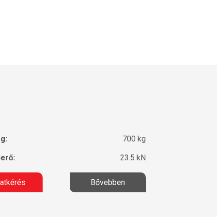
g:
700 kg
erő:
23.5 kN
latkérés
Bővebben