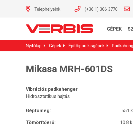
Telephelyeink
(+36 1) 306 3770
GÉPEK
S
Nyitólap
Gépek
Építőipari kisgépek
Padkaheng
Mikasa MRH-601DS
Vibrációs padkahenger
Hidrosztatikus hajtás
Géptömeg:
551 
Tömörítőerő:
10.8 