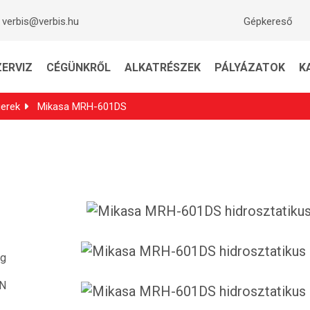
verbis@verbis.hu
Gépkereső
ZERVIZ
CÉGÜNKRŐL
ALKATRÉSZEK
PÁLYÁZATOK
K
erek
Mikasa MRH-601DS
kg
kN