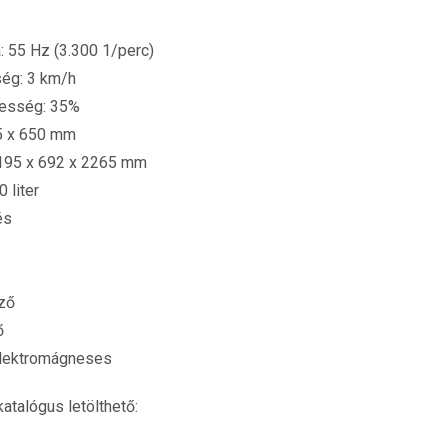
: 55 Hz (3.300 1/perc)
ség: 3 km/h
esség: 35%
5 x 650 mm
1195 x 692 x 2265 mm
0 liter
és
lző
ő
 elektromágneses
talógus letölthető: