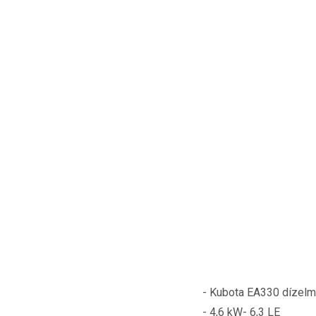
- Kubota EA330 dízelm
- 4,6 kW- 6,3 LE