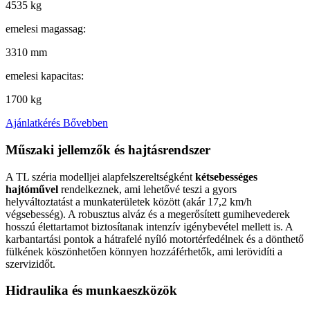
4535 kg
emelesi magassag:
3310 mm
emelesi kapacitas:
1700 kg
Ajánlatkérés
Bővebben
Műszaki jellemzők és hajtásrendszer
A TL széria modelljei alapfelszereltségként
kétsebességes
hajtóművel
rendelkeznek, ami lehetővé teszi a gyors
helyváltoztatást a munkaterületek között (akár 17,2 km/h
végsebesség). A robusztus alváz és a megerősített gumihevederek
hosszú élettartamot biztosítanak intenzív igénybevétel mellett is. A
karbantartási pontok a hátrafelé nyíló motortérfedélnek és a dönthető
fülkének köszönhetően könnyen hozzáférhetők, ami lerövidíti a
szervizidőt.
Hidraulika és munkaeszközök