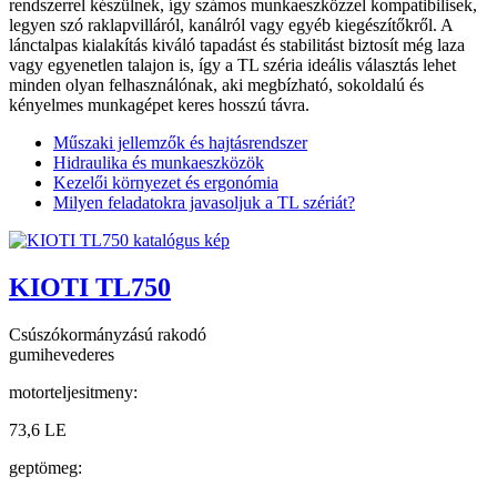
rendszerrel készülnek, így számos munkaeszközzel kompatibilisek,
legyen szó raklapvilláról, kanálról vagy egyéb kiegészítőkről. A
lánctalpas kialakítás kiváló tapadást és stabilitást biztosít még laza
vagy egyenetlen talajon is, így a TL széria ideális választás lehet
minden olyan felhasználónak, aki megbízható, sokoldalú és
kényelmes munkagépet keres hosszú távra.
Műszaki jellemzők és hajtásrendszer
Hidraulika és munkaeszközök
Kezelői környezet és ergonómia
Milyen feladatokra javasoljuk a TL szériát?
KIOTI TL750
Csúszókormányzású rakodó
gumihevederes
motorteljesitmeny:
73,6 LE
geptömeg: