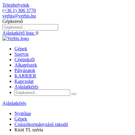
Telephelyeink
(+36 1) 306 3770
verbis@verbis.hu
Gépkereső
Ajánlatkérő lista:
0
Gépek
Szerviz
Cégünkről
Alkatrészek
Pályázatok
KARRIER
Kapcsolat
Ajánlatkérés
Ajánlatkérés
Nyitólap
Gépek
Csúszókormányzású rakodó
Kioti TL széria