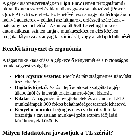
A gépek alapfelszereltségben
High Flow
(emelt térfogatáramú)
hidraulikarendszerrel és hidraulikus gyorscsatlakozóval (Power
Quick Attach) szereltek. Ez lehetővé teszi a nagy olajtérfogatáram-
igényű adapterek – például aszfaltmarók, erdészeti szárzúzók –
hatékony üzemeltetését. Az integrált
Self-Leveling
funkció
automatikusan szinten tartja a munkaeszközt emelés közben,
megakadályozva az anyag kiszóródását, vagy a raklap lebillenését.
Kezelői környezet és ergonómia
A tágas fülke kialakítása a gépkezelő kényelmét és a biztonságos
munkavégzést szolgálja:
Pilot Joystick vezérlés:
Precíz és fáradtságmentes irányítást
tesz lehetővé.
Digitális kijelző:
Valós idejű adatokat szolgáltat a gép
állapotáról és integrált tolatókamera-képet biztosít.
Kilátás:
A nagyméretű üvegfelületek és a standard LED
munkalámpák 360 fokos beláthatóságot tesznek lehetővé.
Kényelmi opciók:
Légrugós ülés és klimatizált fülke
biztosítja a zavartalan munkavégzést extrém időjárási
körülmények között is.
Milyen feladatokra javasoljuk a TL szériát?