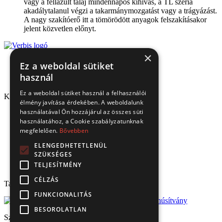
vagy a fellazult talaj mindennapos kihívás, a TL széria
akadálytalanul végzi a takarmánymozgatást vagy a trágyázást.
A nagy szakítóerő itt a tömörödött anyagok felszakításakor
jelent közvetlen előnyt.
×
Ez a weboldal sütiket
használ
Ez a weboldal sütiket használ a felhasználói
Kapcsolat
élmény javítása érdekében. A weboldalunk
használatával Ön hozzájárul az összes süti
1151 Budapest, Mélyfúró u. 2/E.
használatához, a Cookie szabályzatunknak
3070 Bátonyterenye, Ózdi út 15.
megfelelően.
Bővebben
8693 Lengyeltóti, Fonyódi u. 10.
4220 Hajdúböszörmény, Bánság Tér 8.
ELENGEDHETETLENÜL
6000 Kecskemét, Budai út 137.
SZÜKSÉGES
Tel.: (+36) 1 306 3770
TELJESÍTMÉNY
Email: verbis@verbis.hu
CÉLZÁS
Tanúsítványaink
FUNKCIONALITÁS
BESOROLATLAN
Széchenyi 2020