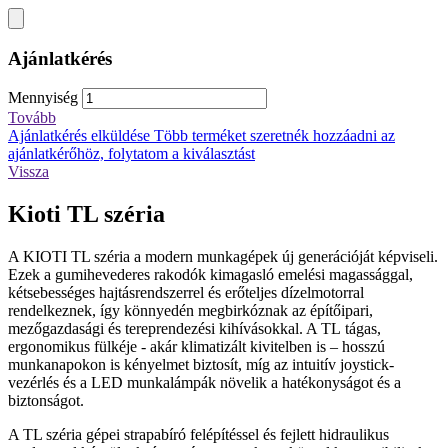
Ajánlatkérés
Mennyiség
Tovább
Ajánlatkérés elküldése
Több terméket szeretnék hozzáadni az
ajánlatkérőhöz, folytatom a kiválasztást
Vissza
Kioti TL széria
A KIOTI TL széria a modern munkagépek új generációját képviseli.
Ezek a gumihevederes rakodók kimagasló emelési magassággal,
kétsebességes hajtásrendszerrel és erőteljes dízelmotorral
rendelkeznek, így könnyedén megbirkóznak az építőipari,
mezőgazdasági és tereprendezési kihívásokkal. A TL tágas,
ergonomikus fülkéje - akár klimatizált kivitelben is – hosszú
munkanapokon is kényelmet biztosít, míg az intuitív joystick-
vezérlés és a LED munkalámpák növelik a hatékonyságot és a
biztonságot.
A TL széria gépei strapabíró felépítéssel és fejlett hidraulikus