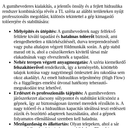
A gumihevederes kialakítás, a jelentős önsúly és a fejlett hidraulika
rendszer kombinációja révén a TL széria az alábbi területeken nyújt
professzionális megoldást, különös tekintettel a gép kimagasló
tolóerejére és stabilitására:
Mélyépítés és útépítés:
A gumihevederek nagy felfekvő
felülete kiváló tapadást és
hatalmas tolóerőt
biztosít, ami
elengedhetetlen a tükörkészítésnél, durva tereprendezésnél
vagy puha altalajon végzett földmunkák során. A gép stabil
marad ott is, ahol a csúszókerekes kivitelű társai már
elakadnának vagy elveszítenék a tapadást.
Nehéz terepen végzett anyagmozgatás:
A széria kiemelkedő
felszakítóerővel
rendelkezik, így a keményebb, kötöttebb
talajok kotrása vagy nagytömegű ömlesztett áru rakodása sem
okoz akadályt. Az emelt hidraulikus teljesítmény (High Flow)
és a függőleges emelési útvonal hatékony teherautó-
megrakodást tesz lehetővé.
Erdészet és professzionális tájépítés:
A gumihevederes
járószerkezet alacsony súlypontot és stabilitást kölcsönöz a
gépnek, így az biztonságosan üzemel meredek rézsűkön is. A
nagy tolóerő és a hidraulikus kapacitás ideálissá teszi erdészeti
zúzók és bozótirtó adapterek használatára, ahol a gépnek
folyamatos ellenállással szemben kell haladnia.
Mezőgazdaság és állattartás:
Olyan telepeken, ahol a sár