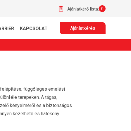
0
Ajánlatkérő lista:
Ajánlatkérés
ARRIER
KAPCSOLAT
 felépítése, függőleges emelési
lönféle terepeken. A tágas,
kezelő kényelméről és a biztonságos
önnyen kezelhető és hatékony