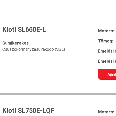
Kioti SL660E-L
Motortel
Tömeg:
Gumikerekes
Csúszókormányzású rakodó (SSL)
Emelési
Emelési 
Aján
Kioti SL750E-LQF
Motortel