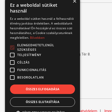
×
Ez a weboldal sütiket
használ
Kapcsolat
Ez a weboldal sütiket használ a felhasználói
élmény javítása érdekében. A weboldalunk
használatával Ön hozzájárul az összes süti
1151 Budapest, Mélyfúró u. 2/E.
használatához, a Cookie szabályzatunknak
megfelelően.
3070 Bátonyterenye, Ózdi út 15.
Bővebben
ELENGEDHETETLENÜL
8693 Lengyeltóti, Fonyódi u. 10.
SZÜKSÉGES
4220 Hajdúböszörmény, Bánság Tér 8.
TELJESÍTMÉNY
CÉLZÁS
6000 Kecskemét, Budai út 137.
FUNKCIONALITÁS
Tel.: (+36) 1 306 3770
BESOROLATLAN
Email: verbis@verbis.hu
ÖSSZES ELFOGADÁSA
ÖSSZES ELUTASÍTÁSA
© Verbis Kft 2026
ÁSZF
Adatvédelem
Imp