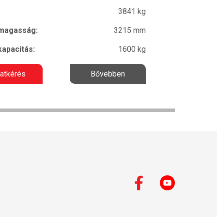
3841 kg
 magasság:
3215 mm
kapacitás:
1600 kg
latkérés
Bővebben