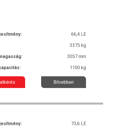
jesítmény:
66,4 LE
3375 kg
 magasság:
3057 mm
kapacitás:
1100 kg
latkérés
Bővebben
jesítmény:
73,6 LE