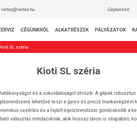
verbis@verbis.hu
Gépkereső
ZERVIZ
CÉGÜNKRŐL
ALKATRÉSZEK
PÁLYÁZATOK
K
Kioti SL széria
Kioti SL széria
 hatékonyságot és a sokoldalúságot ötvözik. A gépek robusztus
ásrendszere lehetővé teszi a gyors és precíz munkavégzést kü
rgonomikus vezérlés és a fejlett kijelzőrendszer gondoskodik a 
ató választás mindazoknak, akik hosszú távon is strapabíró, k