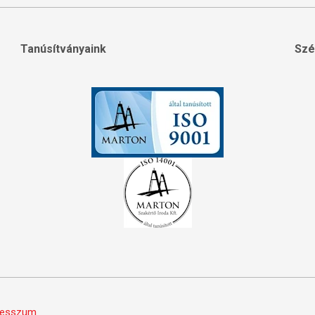
Tanúsítványaink
Szé
resszum