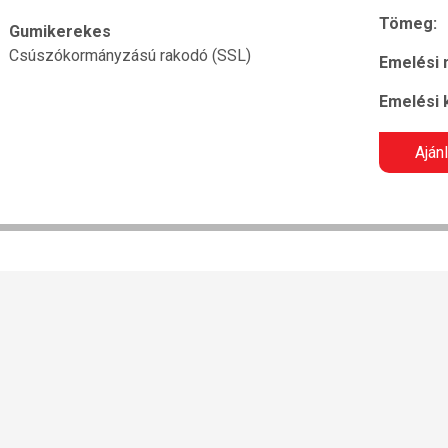
Tömeg:
Gumikerekes
Csúszókormányzású rakodó (SSL)
Emelési
Emelési 
Aján