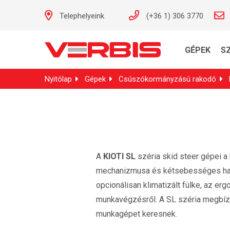
Telephelyeink
(+36 1) 306 3770
GÉPEK
S
Nyitólap
Gépek
Csúszókormányzású rakodó
A
KIOTI SL
széria skid steer gépei a
mechanizmusa és kétsebességes hajt
opcionálisan klimatizált fülke, az e
munkavégzésről. A SL széria megbízh
munkagépet keresnek.