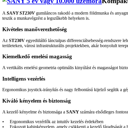
Kompakt 
A
SANY ST230V
gumiláncos rakodó a modern földmunka és anyagmoz
teszik a munkavégzést a legszűkebb helyeken is.
Kivételes manőverezhetőség
Az
ST230V
egyedülálló lánctalpas differenciálsebesség-rendszere leh
területeken, városi infrastrukturális projektekben, akár bonyolult tere
Kiemelkedő emelési magasság
A vertikális emelési geometria optimális kinyúlást és magasságot bizt
Intelligens vezérlés
Ergonomikus joystick-irányítás és nagy felbontású kijelző segítik a g
Kiváló kényelem és biztonság
A kezelő kényelme és biztonsága a
SANY
számára elsődleges fonto
• Ergonomikus vezérlők az intuitív kezelés érdekében
• Fokozott kabinkényelem, amely csökkenti a kezelő fáradtságát a h