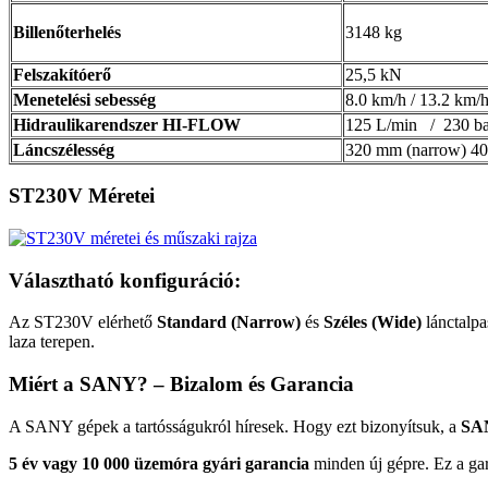
Billenőterhelés
3148 kg
Felszakítóerő
25,5 kN
Menetelési sebesség
8.0 km/h / 13.2 km/
Hidraulikarendszer HI-FLOW
125 L/min / 230 ba
Láncszélesség
320 mm (narrow) 4
ST230V Méretei
Választható konfiguráció:
Az ST230V elérhető
Standard (Narrow)
és
Széles (Wide)
lánctalpas
laza terepen.
Miért a SANY? – Bizalom és Garancia
A SANY gépek a tartósságukról híresek. Hogy ezt bizonyítsuk, a
SA
5 év vagy 10 000 üzemóra gyári garancia
minden új gépre. Ez a gara