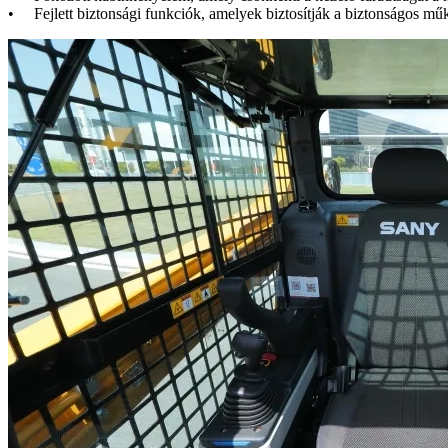
• Fejlett biztonsági funkciók, amelyek biztosítják a biztonságos m