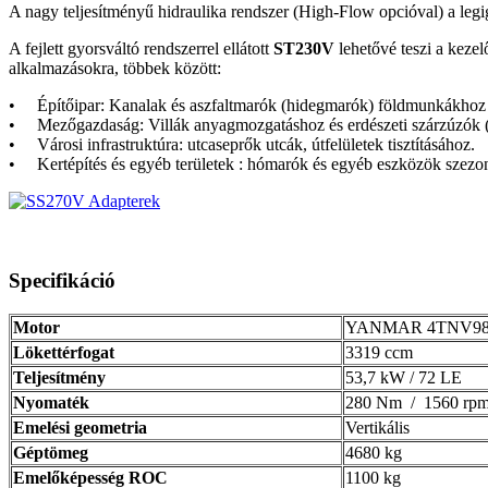
A nagy teljesítményű hidraulika rendszer (High-Flow opcióval) a leg
A fejlett gyorsváltó rendszerrel ellátott
ST230V
lehetővé teszi a keze
alkalmazásokra, többek között:
• Építőipar: Kanalak és aszfaltmarók (hidegmarók) földmunkákhoz é
• Mezőgazdaság: Villák anyagmozgatáshoz és erdészeti szárzúzók (m
• Városi infrastruktúra: utcaseprők utcák, útfelületek tisztításához.
• Kertépítés és egyéb területek : hómarók és egyéb eszközök szezon
Specifikáció
Motor
YANMAR 4TNV98C
Lökettérfogat
3319 ccm
Teljesítmény
53,7 kW / 72 LE
Nyomaték
280 Nm / 1560 rp
Emelési geometria
Vertikális
Géptömeg
4680 kg
Emelőképesség ROC
1100 kg