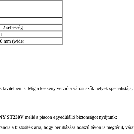
h 2 sebesség
r
00 mm (wide)
 kivitelben is. Míg a keskeny verzió a városi szűk helyek specialistája, a 
NY ST230V
mellé a piacon egyedülálló biztonságot nyújtunk:
ncia a biztosíték arra, hogy beruházása hosszú távon is megtérül, várat