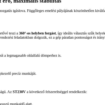
erő, maximális stabilitás
gatás igáslova. Függőleges emelési pályájának köszönhetően kiválóa
etővé teszi a
360°-os helyben forgást
, így ideális választás szűk hely
prendezési feladatokban dolgozik, ez a gép páratlan pontosságot és irányí
osít a legmagasabb oldalfalú dömperhez is.
épkezelő precíz munkáját.
sságú. Az
ST230V
a következő felszereltséggel rendelkezik:
osszú munkaidő alatt.