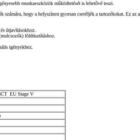
igényesebb munkaeszközök működtetését is lehetővé teszi.
lők számára, hogy a helyszínen gyorsan cseréljék a tartozékokat. Ez a
s útjavításokhoz.
ulcsozók) földtisztításhoz.
ális igényekhez.
T EU Stage V
m