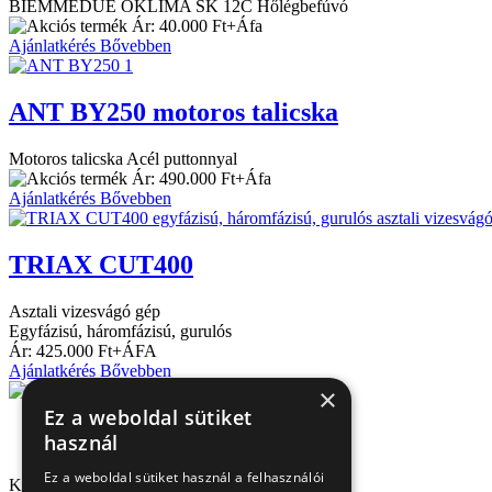
BIEMMEDUE OKLIMA SK 12C Hőlégbefúvó
Ár: 40.000 Ft+Áfa
Ajánlatkérés
Bővebben
ANT BY250 motoros talicska
Motoros talicska Acél puttonnyal
Ár: 490.000 Ft+Áfa
Ajánlatkérés
Bővebben
TRIAX CUT400
Asztali vizesvágó gép
Egyfázisú, háromfázisú, gurulós
Ár: 425.000 Ft+ÁFA
Ajánlatkérés
Bővebben
×
Ez a weboldal sütiket
használ
Ez a weboldal sütiket használ a felhasználói
Kapcsolat