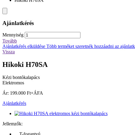
Hikoki H70SA
Ajánlatkérés
Mennyiség
Tovább
Ajánlatkérés elküldése
Több terméket szeretnék hozzáadni az ajánlatké
Vissza
Hikoki H70SA
Kézi bontókalapács
Elektromos
Ár: 199.000 Ft+ÁFA
Ajánlatkérés
Jellemzők:
T-fogantyú