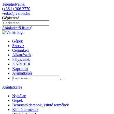
Telephelyeink
(+36 1) 306 3770
verbis@verbis.hu
Gépkereső
Ajánlatkérő lista:
0
Gépek
Szerviz
Cégünkről
Alkatrészek
Pályázatok
KARRIER
Kapcsolat
Ajánlatkérés
Ajánlatkérés
Nyitólap
Gépek
Bemutató darabok, kifutó termékek
Kifutó termékek