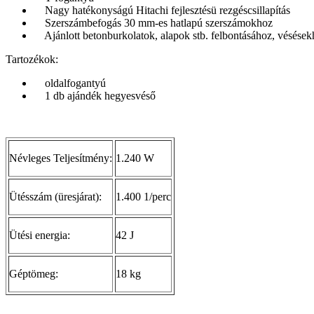
Nagy hatékonyságú Hitachi fejlesztésü rezgéscsillapítás
Szerszámbefogás 30 mm-es hatlapú szerszámokhoz
Ajánlott betonburkolatok, alapok stb. felbontásához, vésések
Tartozékok:
oldalfogantyú
1 db ajándék hegyesvéső
Névleges Teljesítmény:
1.240 W
Ütésszám (üresjárat):
1.400 1/perc
Ütési energia:
42 J
Géptömeg:
18 kg