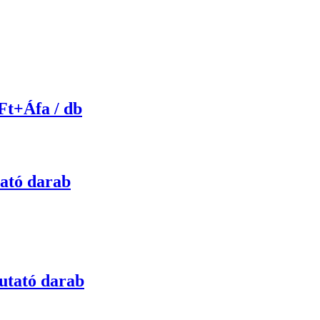
Ft+Áfa / db
tó darab
tató darab