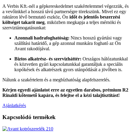
A Verbis Kft.-nél a gépkereskedelmet szakértelemmel végezzük, és
a vevőinkkel a hosszú távú partnerségre törekszünk. Mivel ez egy
raktáron lévő bemutató eszköz, Ön
időt és jelentős beszerzési
költséget takarít meg
, miközben megkapja a teljes mérnöki és
szerviztámogatásunkat:
Azonnali hadrafoghatóság:
Nincs hosszú gyártási vagy
szállítási határidő, a gép azonnal munkára fogható az Ön
Avant rakodójával.
Biztos alkatrész- és szervizháttér:
Országos hálózatunkkal
és közvetlen gyári kapcsolatunkkal garantáljuk a speciális
kopókések és alkatrészek gyors utánpótlását a jövőben is.
Nálunk a szakértelem és a megbízhatóság alapfelszerelés.
Kérjen egyedi ajánlatot erre az egyetlen darabos, prémium R2
Rinaldi kőtemető kapára, és felejtse el a kézi talajtisztítást!
Ajánlatkérés
Kapcsolódó termékek