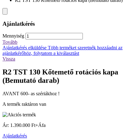
R2 TST 130 Kőtemető rotációs kapa (Bemutató darab)
Ajánlatkérés
Mennyiség
Tovább
Ajánlatkérés elküldése
Több terméket szeretnék hozzáadni az
ajánlatkérőhöz, folytatom a kiválasztást
Vissza
R2 TST 130 Kőtemető rotációs kapa
(Bemutató darab)
AVANT 600- as szériákhoz !
A termék raktáron van
Ár: 1.390.000 Ft+Áfa
Ajánlatkérés