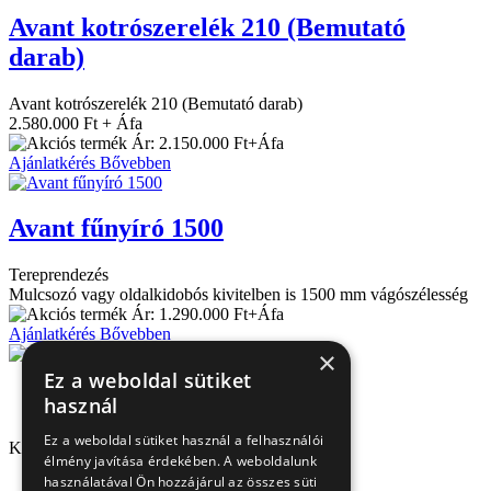
Avant kotrószerelék 210 (Bemutató
darab)
Avant kotrószerelék 210 (Bemutató darab)
2.580.000 Ft + Áfa
Ár: 2.150.000 Ft+Áfa
Ajánlatkérés
Bővebben
Avant fűnyíró 1500
Tereprendezés
Mulcsozó vagy oldalkidobós kivitelben is 1500 mm vágószélesség
Ár: 1.290.000 Ft+Áfa
Ajánlatkérés
Bővebben
×
Ez a weboldal sütiket
használ
Ez a weboldal sütiket használ a felhasználói
Kapcsolat
élmény javítása érdekében. A weboldalunk
használatával Ön hozzájárul az összes süti
1151 Budapest, Mélyfúró u. 2/E.