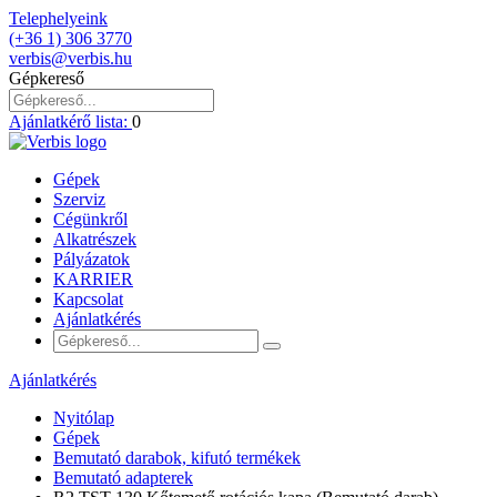
Telephelyeink
(+36 1) 306 3770
verbis@verbis.hu
Gépkereső
Ajánlatkérő lista:
0
Gépek
Szerviz
Cégünkről
Alkatrészek
Pályázatok
KARRIER
Kapcsolat
Ajánlatkérés
Ajánlatkérés
Nyitólap
Gépek
Bemutató darabok, kifutó termékek
Bemutató adapterek