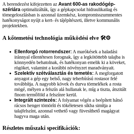
A berendezést kifejezetten az
Avant 600-as rakodógép-
szériára
optimalizálták, így a gépkapcsolat hidraulikailag és
tömegeloszlásban is azonnal üzemkész, kompromisszummentes
hatékonyságot nyújt a kert- és tájépítészeti, illetve kommunális
projektekben.
A kőtemetési technológia működési elve 🛠️⚙️
Ellenforgó rotorrendszer:
A marókések a haladási
iránnyal ellentétesen forognak, így a legkötöttebb talajba is
könnyedén behatolnak, és hatékonyan emelik ki a köveket,
rögöket, valamint a korábbi növényzet maradványait.
Szelektív szétválasztás és temetés:
A megforgatott
anyagot a gép egy belső, nagy teherbírású rostasor felé
továbbítja. A nagyobb kövek és durva törmelékek a rosta
mögé, mélyen a felszín alá hullanak le, míg a tiszta, átszitált
finom termőföld a felszínre kerül.
Integrált szintezés:
A folyamat végén a beépített hátsó
rácsos henger tömöríti és tökéletesen síkba simítja a
talajfelszínt, azonnal vethető vagy füvesíthető magágyat
hagyva maga után.
Részletes műszaki specifikációk: