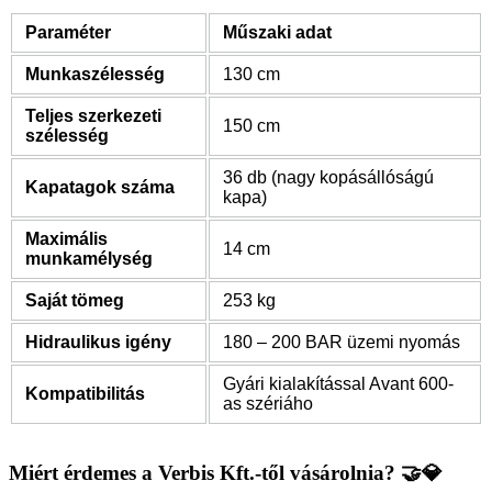
Paraméter
Műszaki adat
Munkaszélesség
130 cm
Teljes szerkezeti
150 cm
szélesség
36 db (nagy kopásállóságú
Kapatagok száma
kapa)
Maximális
14 cm
munkamélység
Saját tömeg
253 kg
Hidraulikus igény
180 – 200 BAR üzemi nyomás
Gyári kialakítással Avant 600-
Kompatibilitás
as szériáho
Miért érdemes a Verbis Kft.-től vásárolnia? 🤝💎