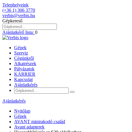
Telephelyeink
(+36 1) 306 3770
verbis@verbis.hu
Gépkereső
Ajánlatkérő lista:
0
Gépek
Szerviz
Cégünkről
Alkatrészek
Pályázatok
KARRIER
Kapcsolat
Ajánlatkérés
Ajánlatkérés
Nyitólap
Gépek
AVANT minirakodó család
Avant adapterek