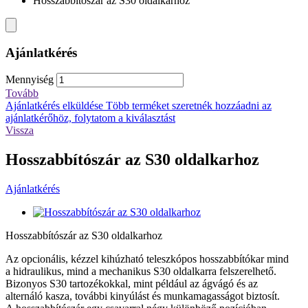
Hosszabbítószár az S30 oldalkarhoz
Ajánlatkérés
Mennyiség
Tovább
Ajánlatkérés elküldése
Több terméket szeretnék hozzáadni az
ajánlatkérőhöz, folytatom a kiválasztást
Vissza
Hosszabbítószár az S30 oldalkarhoz
Ajánlatkérés
Hosszabbítószár az S30 oldalkarhoz
Az opcionális, kézzel kihúzható teleszkópos hosszabbítókar mind
a hidraulikus, mind a mechanikus S30 oldalkarra felszerelhető.
Bizonyos S30 tartozékokkal, mint például az ágvágó és az
alternáló kasza, további kinyúlást és munkamagasságot biztosít.