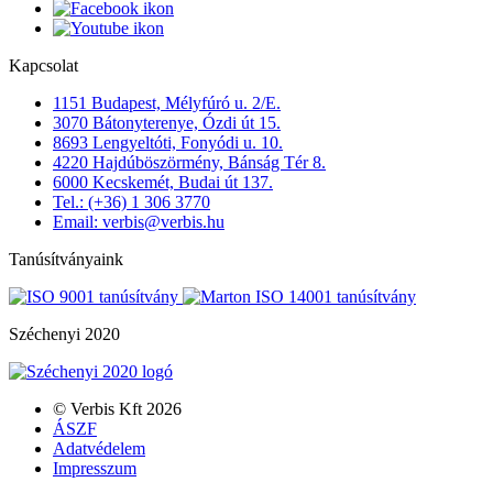
Kapcsolat
1151 Budapest, Mélyfúró u. 2/E.
3070 Bátonyterenye, Ózdi út 15.
8693 Lengyeltóti, Fonyódi u. 10.
4220 Hajdúböszörmény, Bánság Tér 8.
6000 Kecskemét, Budai út 137.
Tel.: (+36) 1 306 3770
Email: verbis@verbis.hu
Tanúsítványaink
Széchenyi 2020
© Verbis Kft 2026
ÁSZF
Adatvédelem
Impresszum