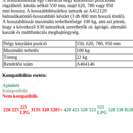
A hosszabbítószár egy csavarral négy különböző pozícióban
rögzíthető: kitolás nélkül 550 mm, majd 620, 780 vagy 950
mm hosszra. A hosszabbítószárhoz tartozik az A412129
hidraulikatömlő-hosszabbító készlet (3 db 800 mm hosszú tömlő).
A hosszabítószár maximális terhelhetősége 100 kg, ami azt jelenti,
hogy a következő S30 tartozékok szerelhetők rá: ágvágó, alternáló
kaszák és multifunkciós meghajtóegység.
Négy kinyúlási pozíció
550, 620, 780, 950 mm
Maximális terhelés
100 kg
Tömeg
22 kg
Rendelési szám
A464146
Kompatibilitás esetén:
Ajánlott
Kompatibilis
Nem kompatibilis
225
525
220
225
313S
320
320S+
420
423
520
523
528
530
R20
LPG
LPG