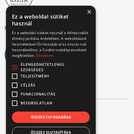
×
Ez a weboldal sütiket
használ
Széchenyi 2020
Ez a weboldal sütiket használ a felhasználói
élmény javítása érdekében. A weboldalunk
használatával Ön hozzájárul az összes süti
használatához, a Cookie szabályzatunknak
megfelelően.
Bővebben
ELENGEDHETETLENÜL
SZÜKSÉGES
TELJESÍTMÉNY
CÉLZÁS
FUNKCIONALITÁS
BESOROLATLAN
© Verbis Kft 2026
ÖSSZES ELFOGADÁSA
ÁSZF
ÖSSZES ELUTASÍTÁSA
Adatvédelem