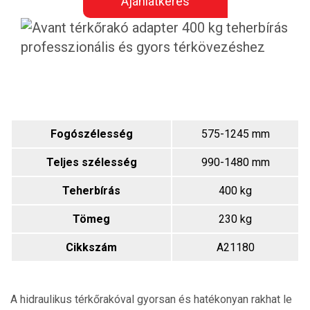
Ajánlatkérés
Fogószélesség
575-1245 mm
Teljes szélesség
990-1480 mm
Teherbírás
400 kg
Tömeg
230 kg
Cikkszám
A21180
A hidraulikus térkőrakóval gyorsan és hatékonyan rakhat le