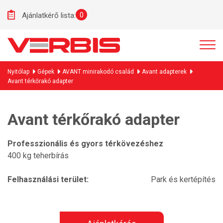
0
Ajánlatkérő lista:
Nyitólap
Gépek
AVANT minirakodó család
Avant adapterek
Avant térkőrakó adapter
Avant térkőrakó adapter
Professzionális és gyors térkövezéshez
400 kg teherbírás
Felhasználási terület:
Park és kertépítés