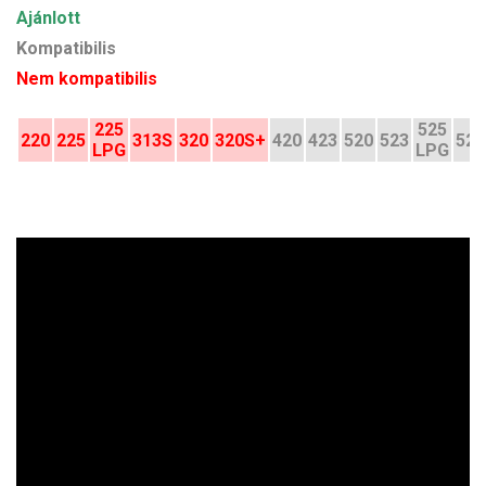
Ajánlott
Kompatibilis
Nem kompatibilis
225
525
220
225
313S
320
320S+
420
423
520
523
528
LPG
LPG