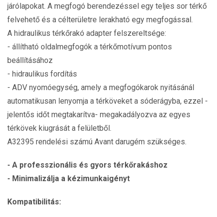
járólapokat. A megfogó berendezéssel egy teljes sor térkő
felvehető és a célterületre lerakható egy megfogással.
A hidraulikus térkőrakó adapter felszereltsége:
- állítható oldalmegfogók a térkőmotívum pontos
beállításához
- hidraulikus fordítás
- ADV nyomóegység, amely a megfogókarok nyitásánál
automatikusan lenyomja a térköveket a sóderágyba, ezzel -
jelentős időt megtakarítva- megakadályozva az egyes
térkövek kiugrását a felületből.
A32395 rendelési számú Avant darugém szükséges.
- A professzionális és gyors térkőrakáshoz
- Minimalizálja a kézimunkaigényt
Kompatibilitás: