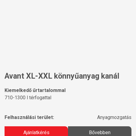
Avant XL-XXL könnyűanyag kanál
Kiemelkedő űrtartalommal
710-1300 l térfogattal
Felhasználási terület:
Anyagmozgatás
Ajánlatkérés
Bővebben