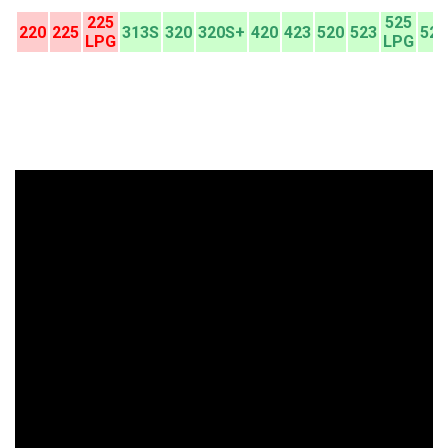
225
525
220
225
313S
320
320S+
420
423
520
523
528
LPG
LPG