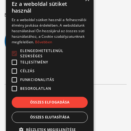
Ez a weboldal sütiket
használ
Széchenyi 2020
Ez a weboldal sütiket használ a felhasználói
élmény javítása érdekében. A weboldalunk
használatával Ön hozzájárul az összes süti
használatához, a Cookie szabályzatunknak
megfelelően.
Bővebben
ELENGEDHETETLENÜL
SZÜKSÉGES
TELJESÍTMÉNY
CÉLZÁS
FUNKCIONALITÁS
BESOROLATLAN
© Verbis Kft 2026
ÖSSZES ELFOGADÁSA
ÁSZF
ÖSSZES ELUTASÍTÁSA
Adatvédelem
Impresszum
RÉSZLETEK MEGJELENÍTÉSE