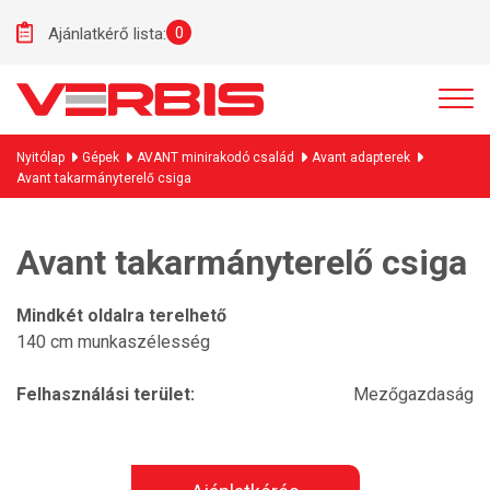
0
Ajánlatkérő lista:
Nyitólap
Gépek
AVANT minirakodó család
Avant adapterek
Avant takarmányterelő csiga
Avant takarmányterelő csiga
Mindkét oldalra terelhető
140 cm munkaszélesség
Felhasználási terület:
Mezőgazdaság