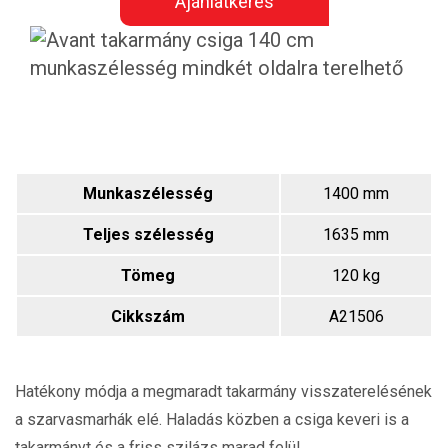
Ajánlatkérés
Munkaszélesség
1400 mm
Teljes szélesség
1635 mm
Tömeg
120 kg
Cikkszám
A21506
Hatékony módja a megmaradt takarmány visszaterelésének
a szarvasmarhák elé. Haladás közben a csiga keveri is a
takarmányt és a friss szilázs marad felül.