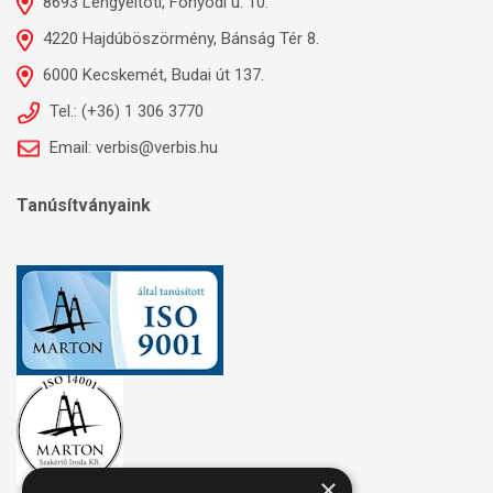
8693 Lengyeltóti, Fonyódi u. 10.
4220 Hajdúböszörmény, Bánság Tér 8.
6000 Kecskemét, Budai út 137.
Tel.: (+36) 1 306 3770
Email: verbis@verbis.hu
Tanúsítványaink
×