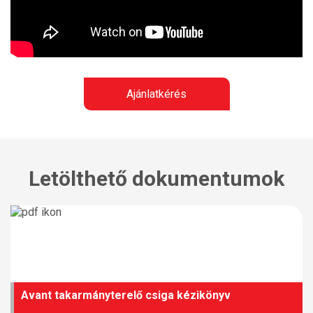
Ajánlatkérés
Letölthető dokumentumok
Avant takarmányterelő csiga kézikönyv