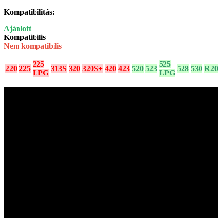
Kompatibilitás:
Ajánlott
Kompatibilis
Nem kompatibilis
225
525
220
225
313S
320
320S+
420
423
520
523
528
530
R20
LPG
LPG