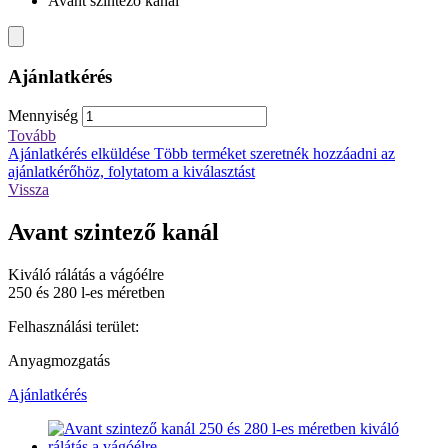
Avant szintező kanál
Ajánlatkérés
Mennyiség
Tovább
Ajánlatkérés elküldése
Több terméket szeretnék hozzáadni az
ajánlatkérőhöz, folytatom a kiválasztást
Vissza
Avant szintező kanál
Kiváló rálátás a vágóélre
250 és 280 l-es méretben
Felhasználási terület:
Anyagmozgatás
Ajánlatkérés