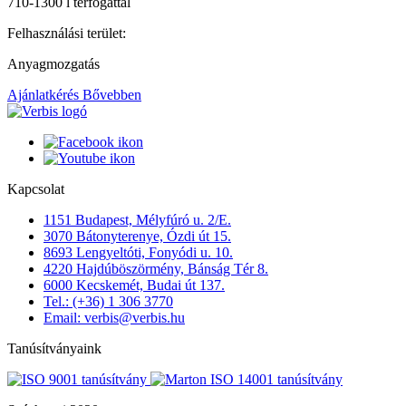
710-1300 l térfogattal
Felhasználási terület:
Anyagmozgatás
Ajánlatkérés
Bővebben
Kapcsolat
1151 Budapest, Mélyfúró u. 2/E.
3070 Bátonyterenye, Ózdi út 15.
8693 Lengyeltóti, Fonyódi u. 10.
4220 Hajdúböszörmény, Bánság Tér 8.
6000 Kecskemét, Budai út 137.
Tel.: (+36) 1 306 3770
Email: verbis@verbis.hu
Tanúsítványaink