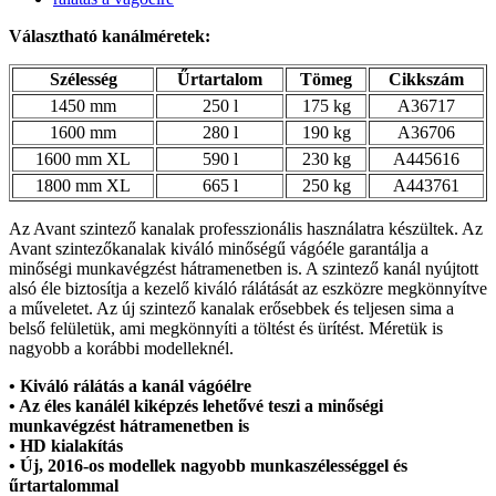
Választható kanálméretek:
Szélesség
Űrtartalom
Tömeg
Cikkszám
1450 mm
250 l
175 kg
A36717
1600 mm
280 l
190 kg
A36706
1600 mm XL
590 l
230 kg
A445616
1800 mm XL
665 l
250 kg
A443761
Az Avant szintező kanalak professzionális használatra készültek. Az
Avant szintezőkanalak kiváló minőségű vágóéle garantálja a
minőségi munkavégzést hátramenetben is. A szintező kanál nyújtott
alsó éle biztosítja a kezelő kiváló rálátását az eszközre megkönnyítve
a műveletet. Az új szintező kanalak erősebbek és teljesen sima a
belső felületük, ami megkönnyíti a töltést és ürítést. Méretük is
nagyobb a korábbi modelleknél.
• Kiváló rálátás a kanál vágóélre
• Az éles kanálél kiképzés lehetővé teszi a minőségi
munkavégzést hátramenetben is
• HD kialakítás
• Új, 2016-os modellek nagyobb munkaszélességgel és
űrtartalommal