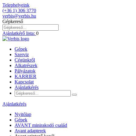
Telephelyeink
(+36 1) 306 3770
verbis@verbis.hu
Gépkereső
Ajánlatkérő lista:
0
Gépek
Szerviz
Cégünkről
Alkatrészek
Pályázatok
KARRIER
Kapcsolat
Ajánlatkérés
Ajánlatkérés
Nyitólap
Gépek
AVANT minirakodó család
Avant adapterek