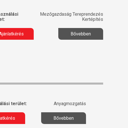
asználási
Mezőgazdaság Tereprendezés
et:
Kertépítés
Ajánlatkérés
Bővebben
lási terület:
Anyagmozgatás
latkérés
Bővebben