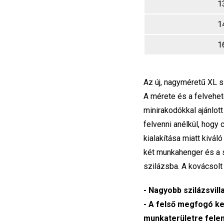
1
1
1
Az új, nagyméretű XL 
A mérete és a felvehe
minirakodókkal ajánlot
felvenni anélkül, hogy 
kialakítása miatt kiváló
két munkahenger és a s
szilázsba. A kovácsol
- Nagyobb szilázsvil
- A felső megfogó ker
munkaterületre felem