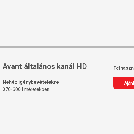
Avant általános kanál HD
Felhaszná
Nehéz igénybevételekre
Aján
370-600 l méretekben