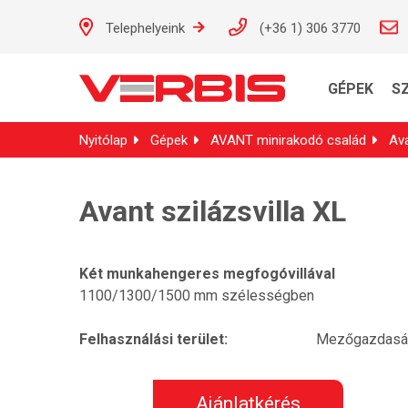
Telephelyeink
(+36 1) 306 3770
GÉPEK
S
Nyitólap
Gépek
AVANT minirakodó család
Av
Avant szilázsvilla XL
Két munkahengeres megfogóvillával
1100/1300/1500 mm szélességben
Felhasználási terület:
Mezőgazdasá
Ajánlatkérés