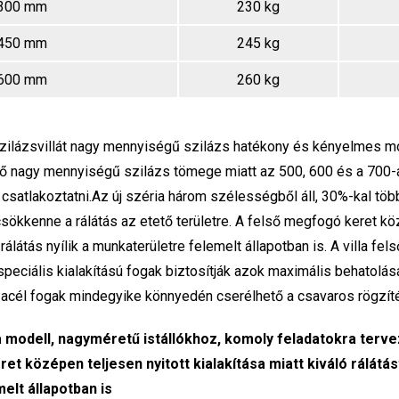
300 mm
230 kg
450 mm
245 kg
600 mm
260 kg
szilázsvillát nagy mennyiségű szilázs hatékony és kényelmes m
tő nagy mennyiségű szilázs tömege miatt az 500, 600 és a 700-
t csatlakoztatni.Az új széria három szélességből áll, 30%-kal tö
csökkenne a rálátás az etető területre. A felső megfogó keret kö
 rálátás nyílik a munkaterületre felemelt állapotban is. A villa fe
peciális kialakítású fogak biztosítják azok maximális behatolásá
t acél fogak mindegyike könnyedén cserélhető a csavaros rögzí
la modell, nagyméretű istállókhoz, komoly feladatokra terv
et középen teljesen nyitott kialakítása miatt kiváló rálátást
elt állapotban is