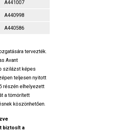
A441007
A440998
A440586
ozgatására tervezték.
as Avant
bb szilázst képes
zépen teljesen nyitott
lső részén elhelyezett
t a tömörített
tésnek köszönhetően.
ezve
 biztosít a