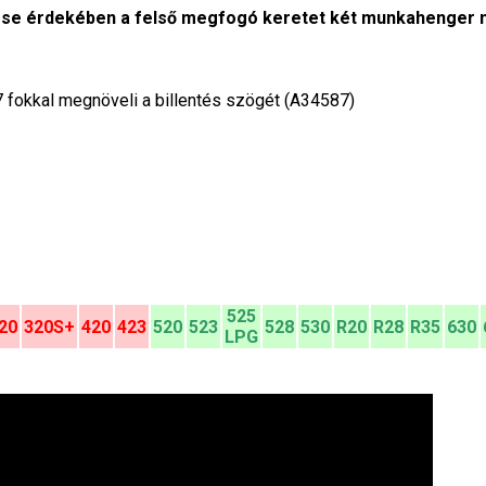
lése érdekében a felső megfogó keretet két munkahenger 
7 fokkal megnöveli a billentés szögét (A34587)
525
20
320S+
420
423
520
523
528
530
R20
R28
R35
630
LPG