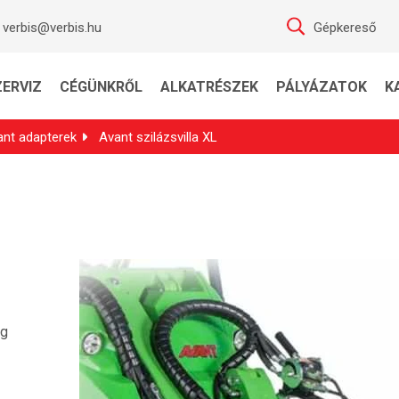
verbis@verbis.hu
Gépkereső
ZERVIZ
CÉGÜNKRŐL
ALKATRÉSZEK
PÁLYÁZATOK
K
ant adapterek
Avant szilázsvilla XL
g