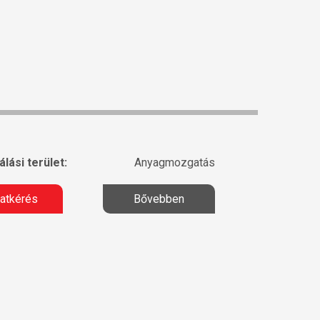
lási terület:
Anyagmozgatás
latkérés
Bővebben