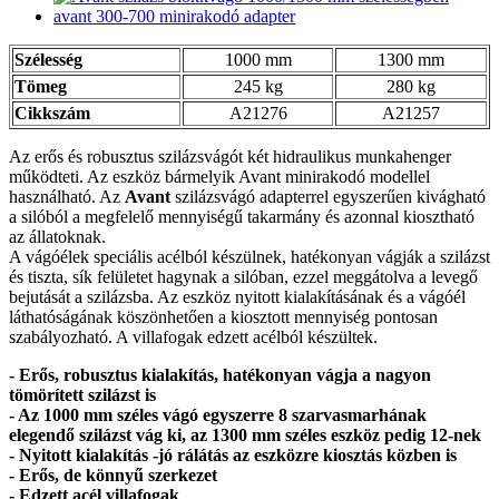
Szélesség
1000 mm
1300 mm
Tömeg
245 kg
280 kg
Cikkszám
A21276
A21257
Az erős és robusztus szilázsvágót két hidraulikus munkahenger
működteti. Az eszköz bármelyik Avant minirakodó modellel
használható. Az
Avant
szilázsvágó adapterrel egyszerűen kivágható
a silóból a megfelelő mennyiségű takarmány és azonnal kiosztható
az állatoknak.
A vágóélek speciális acélból készülnek, hatékonyan vágják a szilázst
és tiszta, sík felületet hagynak a silóban, ezzel meggátolva a levegő
bejutását a szilázsba. Az eszköz nyitott kialakításának és a vágóél
láthatóságának köszönhetően a kiosztott mennyiség pontosan
szabályozható. A villafogak edzett acélból készültek.
- Erős, robusztus kialakítás, hatékonyan vágja a nagyon
tömörített szilázst is
- Az 1000 mm széles vágó egyszerre 8 szarvasmarhának
elegendő szilázst vág ki, az 1300 mm széles eszköz pedig 12-nek
- Nyitott kialakítás -jó rálátás az eszközre kiosztás közben is
- Erős, de könnyű szerkezet
- Edzett acél villafogak