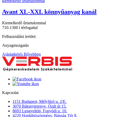
Avant XL-XXL könnyűanyag kanál
Kiemelkedő űrtartalommal
710-1300 l térfogattal
Felhasználási terület:
Anyagmozgatás
Ajánlatkérés
Bővebben
Kapcsolat
1151 Budapest, Mélyfúró u. 2/E.
3070 Bátonyterenye, Ózdi út 15.
8693 Lengyeltóti, Fonyódi u. 10.
4220 Hajdúböszörmény, Bánság Tér 8.