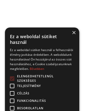
×
Ez a weboldal sütiket
használ
Ez a weboldal sütiket használ a felhasználói
élmény javítása érdekében. A weboldalunk
használatával Ön hozzájárul az összes süti
használatához, a Cookie szabályzatunknak
megfelelően.
Bővebben
ELENGEDHETETLENÜL
SZÜKSÉGES
TELJESÍTMÉNY
CÉLZÁS
FUNKCIONALITÁS
BESOROLATLAN