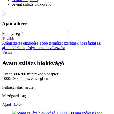
Avant szilázs blokkvágó
Ajánlatkérés
Mennyiség
Tovább
Ajánlatkérés elküldése
Több terméket szeretnék hozzáadni az
ajánlatkérőhöz, folytatom a kiválasztást
Vissza
Avant szilázs blokkvágó
Avant 300-700 minirakodó adapter
1000/1300 mm szélességben
Felhasználási terület:
Mezőgazdaság
Ajánlatkérés