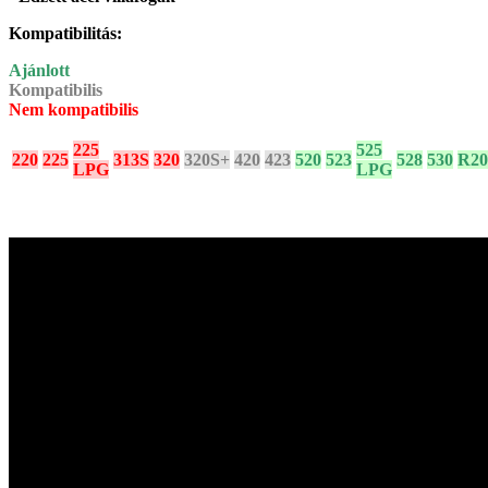
Kompatibilitás:
Ajánlott
Kompatibilis
Nem kompatibilis
225
525
220
225
313S
320
320S+
420
423
520
523
528
530
R20
LPG
LPG