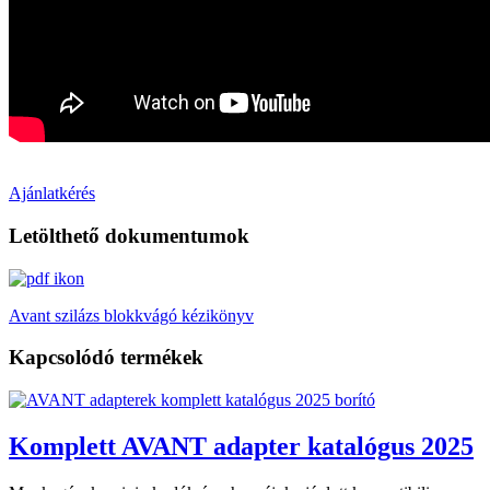
Ajánlatkérés
Letölthető dokumentumok
Avant szilázs blokkvágó kézikönyv
Kapcsolódó termékek
Komplett AVANT adapter katalógus 2025