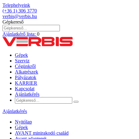
Telephelyeink
(+36 1) 306 3770
verbis@verbis.hu
Gépkereső
Ajánlatkérő lista:
0
Gépek
Szerviz
Cégünkről
Alkatrészek
Pályázatok
KARRIER
Kapcsolat
Ajánlatkérés
Ajánlatkérés
Nyitólap
Gépek
AVANT minirakodó család
Avant adapterek