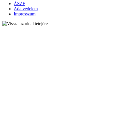
ÁSZF
Adatvédelem
Impresszum