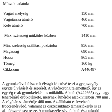
Műszaki adatok:
Vágási mélység
150 mm
Vágótárcsa átmérő
460 mm
Kefe átmérő
700 mm
Max. szélesség működés közben
1410 mm
Min. szélesség szállítási pozízióba
856 mm
Magasság
690 mm
Hossz
865 mm
Tömeg
160 kg
Cikkszám
A446497
A gyomkefével felszerelt élvágó lehetővé teszi a gyepszegély
egyidejű vágását és seprését.
A vágókorong felemelhető, így az
egység csak gyomkefeként is működik. A kefe (A422665) egy nagy
teherbírású drótkötélkefe, melynek átmérője alapkivitelben 700 mm .
A vágótárcsa átmérője 460 mm. Az állítható és levehető
fröccsenésvédő, valamint az összecsukható támasztókerék is az
alapfelszereltség része. A munkaszélesség, (a kefe és a rakodó