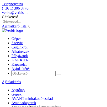
Telephelyeink
(+36 1) 306 3770
verbis@verbis.hu
Gépkereső
Ajánlatkérő lista:
0
Gépek
Szerviz
Cégünkről
Alkatrészek
Pályázatok
KARRIER
Kapcsolat
Ajánlatkérés
Ajánlatkérés
Nyitólap
Gépek
AVANT minirakodó család
Avant adapterek