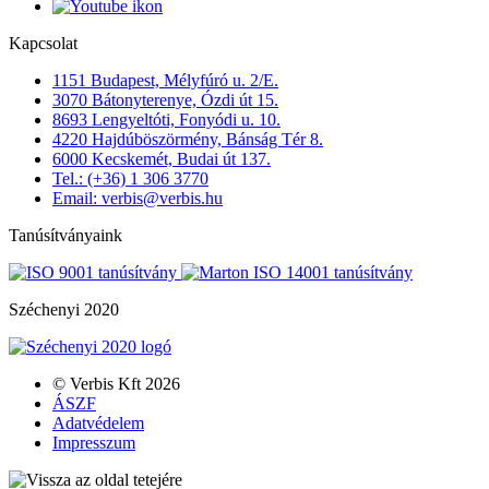
Kapcsolat
1151 Budapest, Mélyfúró u. 2/E.
3070 Bátonyterenye, Ózdi út 15.
8693 Lengyeltóti, Fonyódi u. 10.
4220 Hajdúböszörmény, Bánság Tér 8.
6000 Kecskemét, Budai út 137.
Tel.: (+36) 1 306 3770
Email: verbis@verbis.hu
Tanúsítványaink
Széchenyi 2020
© Verbis Kft 2026
ÁSZF
Adatvédelem
Impresszum