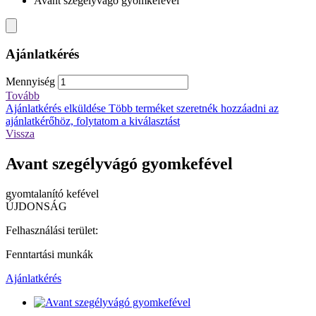
Avant szegélyvágó gyomkefével
Ajánlatkérés
Mennyiség
Tovább
Ajánlatkérés elküldése
Több terméket szeretnék hozzáadni az
ajánlatkérőhöz, folytatom a kiválasztást
Vissza
Avant szegélyvágó gyomkefével
gyomtalanító kefével
ÚJDONSÁG
Felhasználási terület:
Fenntartási munkák
Ajánlatkérés