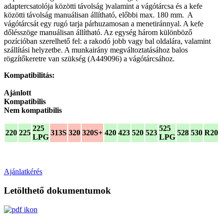
adaptercsatolója közötti távolság )valamint a vágótárcsa és a kefe
közötti távolság manuálisan állítható, előbbi max. 180 mm. A
vágótárcsát egy rugó tarja párhuzamosan a menetiránnyal. A kefe
dőlésszöge manuálisan állítható. Az egység három különböző
pozícióban szerelhető fel: a rakodó jobb vagy bal oldalára, valamint
szállítási helyzetbe. A munkairány megváltoztatásához balos
rögzítőkeretre van szükség (A449096) a vágótárcsához.
Kompatibilitás:
Ajánlott
Kompatibilis
Nem kompatibilis
225
525
220
225
313S
320
320S+
420
423
520
523
528
530
R20
LPG
LPG
Ajánlatkérés
Letölthető dokumentumok