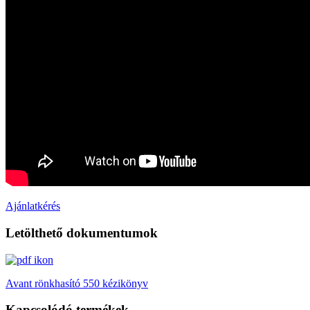
Ajánlatkérés
Letölthető dokumentumok
Avant rönkhasító 550 kézikönyv
Kapcsolódó termékek