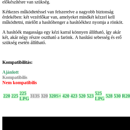
előkészítésre van szükség.
Kétkezes működtetéssel van felszerelve a nagyobb biztonság
érdekében: két vezérlőkar van, amelyeket mindkét kézzel kell
működtetni, mielőtt a hasítóhenger a hasítóékhez nyomja a rönköt.
A hasítóék magassága egy kézi karral könnyen állítható, így akár
két, akár négy részre osztható a farönk. A hasítási sebesség és erő
szükség esetén állítható.
Kompatibilitás:
Ajánlott
Kompatibilis
Nem kompatibilis
225
525
220
225
313S
320
320S+
420
423
520
523
528
530
R20
LPG
LPG