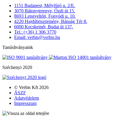
1151 Budapest, Mélyfúró u. 2/E.
3070 Bátonyterenye, Ózdi út 15.
8693 Lengyeltóti, Fonyódi u. 10.
4220 Hajdúböszörmény, Bánság Tér 8.
6000 Kecskemét, Budai út 137.
Tel.: (+36) 1 306 3770
Email: verbis@verbis.hu
Tanúsítványaink
Széchenyi 2020
© Verbis Kft 2026
ÁSZF
Adatvédelem
Impresszum