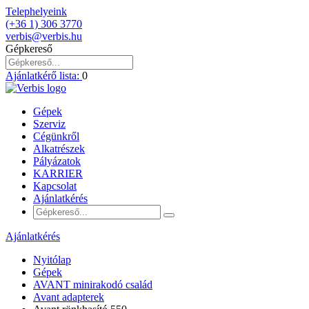
Telephelyeink
(+36 1) 306 3770
verbis@verbis.hu
Gépkereső
Ajánlatkérő lista:
0
Gépek
Szerviz
Cégünkről
Alkatrészek
Pályázatok
KARRIER
Kapcsolat
Ajánlatkérés
Ajánlatkérés
Nyitólap
Gépek
AVANT minirakodó család
Avant adapterek