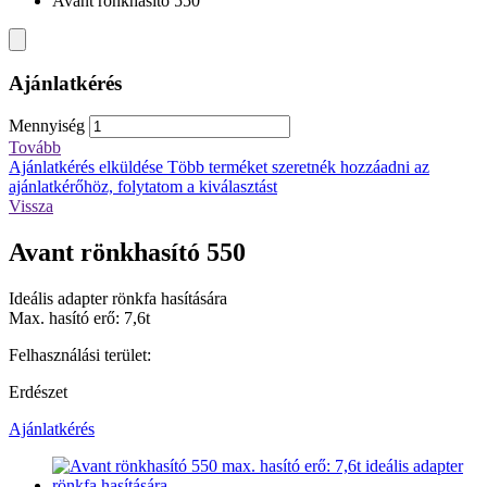
Avant rönkhasító 550
Ajánlatkérés
Mennyiség
Tovább
Ajánlatkérés elküldése
Több terméket szeretnék hozzáadni az
ajánlatkérőhöz, folytatom a kiválasztást
Vissza
Avant rönkhasító 550
Ideális adapter rönkfa hasítására
Max. hasító erő: 7,6t
Felhasználási terület:
Erdészet
Ajánlatkérés