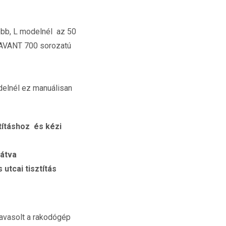
obb, L modelnél az 50
z AVANT 700 sorozatú
delnél ez manuálisan
ításhoz és kézi
látva
utcai tisztítás
avasolt a rakodógép