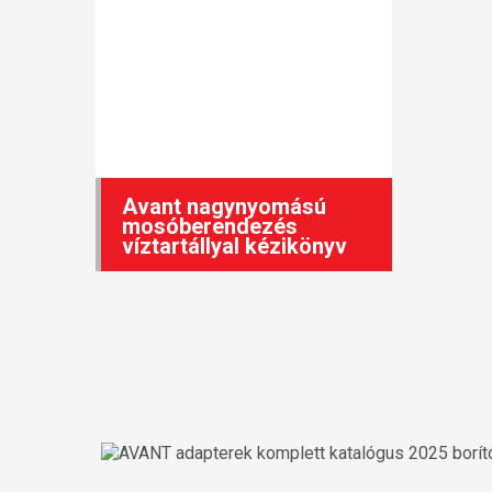
Avant nagynyomású
mosóberendezés
víztartállyal kézikönyv