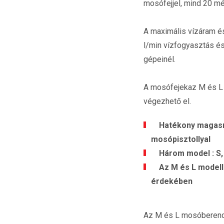
mosófejjel, mind 20 mé
A maximális vízáram é
l/min vízfogyasztás é
gépeinél.
A mosófejekaz M és L m
végezhető el.
Hatékony magasnyo
mosópisztollyal
Három model : S, M 
Az M és L modellek
érdekében
Az M és L mosóberende