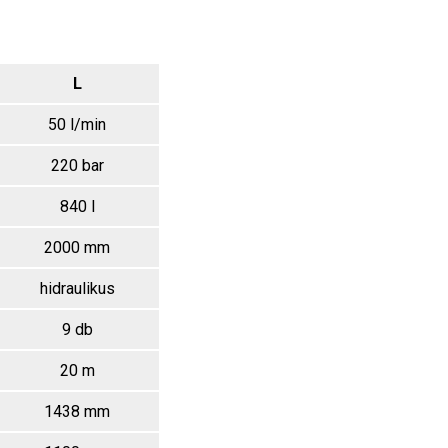
L
50 l/min
220 bar
840 l
2000 mm
hidraulikus
9 db
20 m
1438 mm