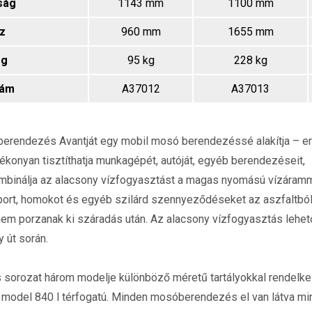
ság
1143 mm
1100 mm
z
960 mm
1655 mm
g
95 kg
228 kg
zám
A37012
A37013
endezés Avantját egy mobil mosó berendezéssé alakítja – erős 
ékonyan tisztíthatja munkagépét, autóját, egyéb berendezéseit,
binálja az alacsony vízfogyasztást a magas nyomású vízáram
aport, homokot és egyéb szilárd szennyeződéseket az aszfaltból
 nem porzanak ki száradás után. Az alacsony vízfogyasztás lehe
y út során.
sorozat három modelje különböző méretű tartályokkal rendelkez
 model 840 l térfogatú. Minden mosóberendezés el van látva min