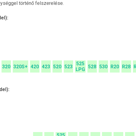
ységgel történő felszerelése.
el):
525
320
320S+
420
423
520
523
528
530
R20
R28
LPG
del):
525