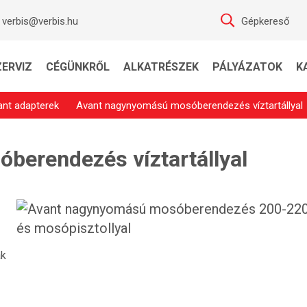
verbis@verbis.hu
Gépkereső
ZERVIZ
CÉGÜNKRŐL
ALKATRÉSZEK
PÁLYÁZATOK
K
ant adapterek
Avant nagynyomású mosóberendezés víztartállyal
erendezés víztartállyal
ák