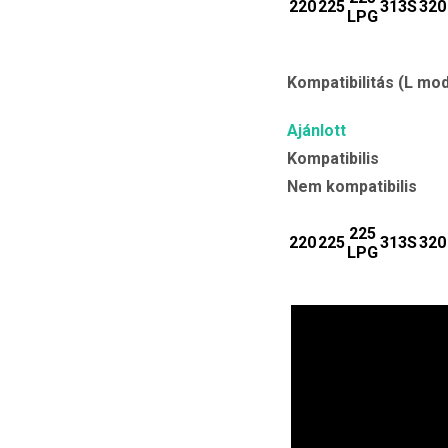
220
225
313S
320
LPG
Kompatibilitás (L mod
Ajánlott
Kompatibilis
Nem kompatibilis
225
220
225
313S
320
LPG