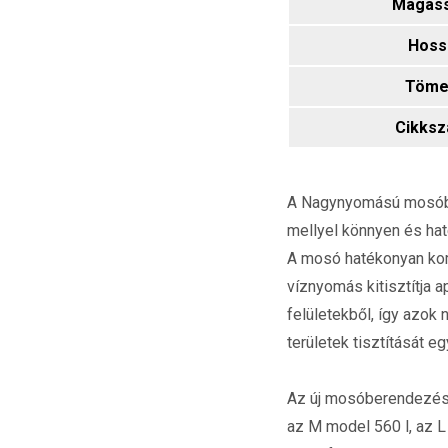
Magas
Hoss
Töme
Cikks
A Nagynyomású mosóber
mellyel könnyen és hat
A mosó hatékonyan kom
víznyomás kitisztítja 
felületekből, így azok
területek tisztítását eg
Az új mosóberendezés 
az M model 560 l, az L