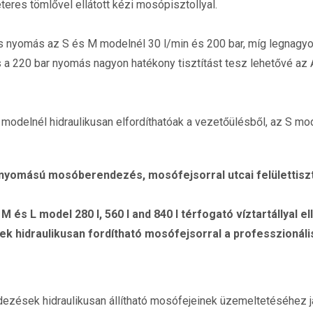
teres tömlővel ellátott kézi mosópisztollyal.
s nyomás az S és M modelnél 30 l/min és 200 bar, míg legnagy
s a 220 bar nyomás nagyon hatékony tisztítást tesz lehetővé a
odelnél hidraulikusan elfordíthatóak a vezetőülésből, az S mo
mású mosóberendezés, mosófejsorral utcai felülettiszt
és L model 280 l, 560 l and 840 l térfogató víztartállyal el
 hidraulikusan fordítható mosófejsorral a professzionális 
zések hidraulikusan állítható mosófejeinek üzemeltetéséhez j