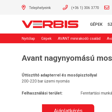
Telephelyeink
(+36 1) 306 3770
GÉPEK
S
Nyitólap
Gépek
AVANT minirakodó család
Av
Avant nagynyomású mosób
Úttisztító adapterrel és mosópisztollyal
200-220 bar üzemi nyomás
Felhasználási terület:
Fenntartási munk
Ajánlatkérés