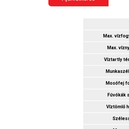
Max. vízfog
Max. víz
Víztartly t
Munkaszé
Mosófej fo
Fúvókák 
Víztömlő 
Széles