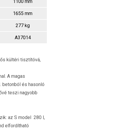
1100 mm
1655 mm
277 kg
A37014
kültéri tisztítóvá,
mal. A magas
. betonból és hasonló
tővé teszi nagyobb
ik: az S model 280 l,
d elfordítható