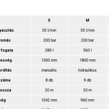
S
M
yasztás
30 l/min
30 l/min
nyomás
200 bar
200 bar
érfogata
280 l
560 l
lesség
1500 mm
1800 mm
rdítás
manuális
hidraulikus
száma
8 db
9 db
hossza
20 m
20 m
ség
1042 mm
960 mm