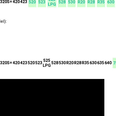
320S+
420
423
520
523
528
530
R20
R28
R35
630
LPG
el):
525
320S+
420
423
520
523
528
530
R20
R28
R35
630
635
640
7
LPG