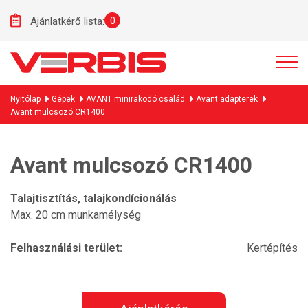
0
Ajánlatkérő lista:
Nyitólap
Gépek
AVANT minirakodó család
Avant adapterek
Avant mulcsozó CR1400
Avant mulcsozó CR1400
Talajtisztítás, talajkondícionálás
Max. 20 cm munkamélység
Felhasználási terület:
Kertépítés