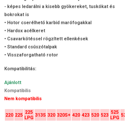
- képes ledarálni a kisebb gyökereket, tuskókat és
bokrokat is
• Hotor cserélhető karbid marófogakkal
• Hardox acélkeret
• Csavarkötéssel rögzített ellenkések
• Standard csúszótalpak
• Visszaforgatható rotor
Kompatibilitás:
Ajánlott
Kompatibilis
Nem kompatibilis
225
525
220
225
313S
320
320S+
420
423
520
523
528
LPG
LPG