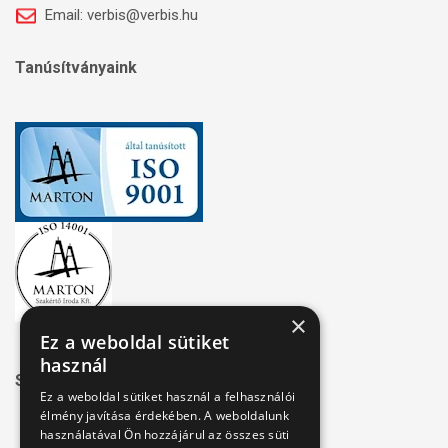
Email: verbis@verbis.hu
Tanúsítványaink
×
Ez a weboldal sütiket
használ
Széchenyi 2020
Ez a weboldal sütiket használ a felhasználói
élmény javítása érdekében. A weboldalunk
használatával Ön hozzájárul az összes süti