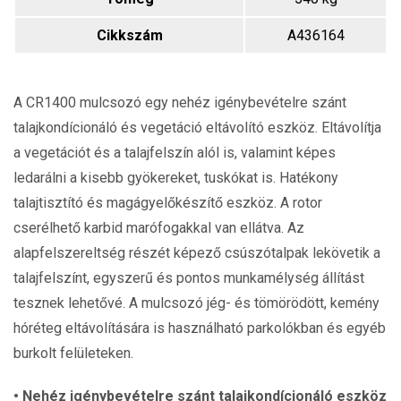
Cikkszám
A436164
A CR1400 mulcsozó egy nehéz igénybevételre szánt
talajkondícionáló és vegetáció eltávolító eszköz. Eltávolítja
a vegetációt és a talajfelszín alól is, valamint képes
ledarálni a kisebb gyökereket, tuskókat is. Hatékony
talajtisztító és magágyelőkészítő eszköz. A rotor
cserélhető karbid marófogakkal van ellátva. Az
alapfelszereltség részét képező csúszótalpak lekövetik a
talajfelszínt, egyszerű és pontos munkamélység állítást
tesznek lehetővé. A mulcsozó jég- és tömörödött, kemény
hóréteg eltávolítására is használható parkolókban és egyéb
burkolt felületeken.
• Nehéz igénybevételre szánt talajkondícionáló eszköz