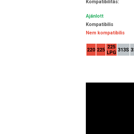
Kompatibilitás:
Ajánlott
Kompatibilis
Nem kompatibilis
225
220
225
313S
3
LPG