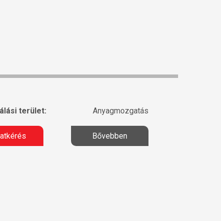
lási terület:
Anyagmozgatás
latkérés
Bővebben