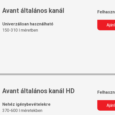
Avant általános kanál
Felhaszná
Univerzálisan használható
Aján
150-310 l méretben
Avant általános kanál HD
Felhaszná
Nehéz igénybevételekre
Aján
370-600 l méretekben