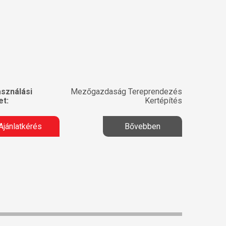
asználási
Mezőgazdaság Tereprendezés
et:
Kertépítés
Ajánlatkérés
Bővebben