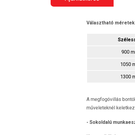
Választható méretek
Széles
900 
1050 
1300 
A megfogóvillás bontók
műveleteknél keletkez
- Sokoldalú munkaesz