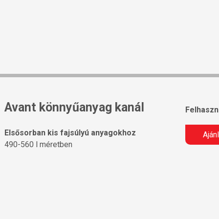
Avant könnyűanyag kanál
Felhaszná
Elsősorban kis fajsúlyú anyagokhoz
Aján
490-560 l méretben