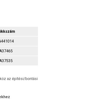
ikkszám
A441014
A37465
A37535
zköz az építési/bontási
tekhez