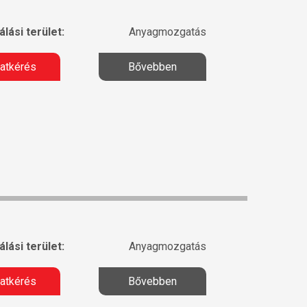
lási terület:
Anyagmozgatás
latkérés
Bővebben
lási terület:
Anyagmozgatás
latkérés
Bővebben