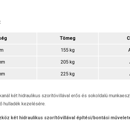
:
ség
Tömeg
C
mm
155 kg
mm
205 kg
mm
225 kg
anál két hidraulikus szorítóvillával erős és sokoldalú munkaes
ő hulladék kezelésére.
köz két hidraulikus szorítóvillával építési/bontási művele