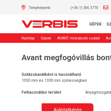
Telephelyeink
(+36 1) 306 3770
GÉPEK
S
Nyitólap
Gépek
AVANT minirakodó család
Av
Avant megfogóvillás bon
Szilázskanálként is használható
1050 mm és 1300 mm szélességben
Felhasználási terület:
Anyagmozgat
Ajánlatkérés