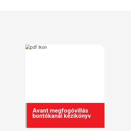
Avant megfogóvillás
bontókanál kézikönyv