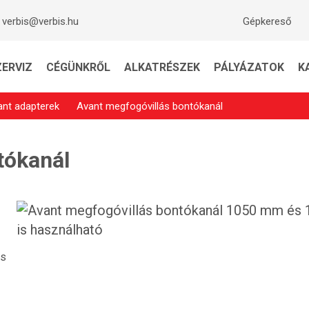
verbis@verbis.hu
Gépkereső
ZERVIZ
CÉGÜNKRŐL
ALKATRÉSZEK
PÁLYÁZATOK
K
ant adapterek
Avant megfogóvillás bontókanál
tókanál
ás