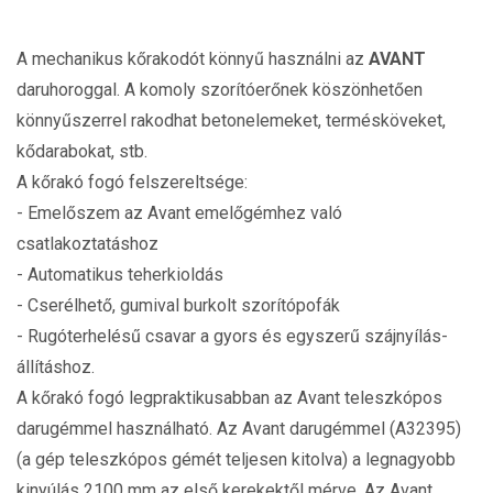
A mechanikus kőrakodót könnyű használni az
AVANT
daruhoroggal. A komoly szorítóerőnek köszönhetően
könnyűszerrel rakodhat betonelemeket, termésköveket,
kődarabokat, stb.
A kőrakó fogó felszereltsége:
- Emelőszem az Avant emelőgémhez való
csatlakoztatáshoz
- Automatikus teherkioldás
- Cserélhető, gumival burkolt szorítópofák
- Rugóterhelésű csavar a gyors és egyszerű szájnyílás-
állításhoz.
A kőrakó fogó legpraktikusabban az Avant teleszkópos
darugémmel használható. Az Avant darugémmel (A32395)
(a gép teleszkópos gémét teljesen kitolva) a legnagyobb
kinyúlás 2100 mm az első kerekektől mérve. Az Avant