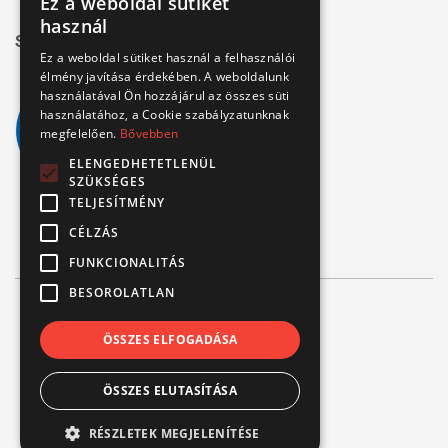
Ez a weboldal sütiket
használ
Széchenyi 2020
Ez a weboldal sütiket használ a felhasználói
élmény javítása érdekében. A weboldalunk
használatával Ön hozzájárul az összes süti
használatához, a Cookie szabályzatunknak
megfelelően.
Bővebben
ELENGEDHETETLENÜL
SZÜKSÉGES
TELJESÍTMÉNY
CÉLZÁS
FUNKCIONALITÁS
BESOROLATLAN
© Verbis Kft 2026
ÖSSZES ELFOGADÁSA
ÁSZF
ÖSSZES ELUTASÍTÁSA
Adatvédelem
Impresszum
RÉSZLETEK MEGJELENÍTÉSE