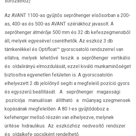
sorozathoz)
Az AVANT 1100-as gyűjtős seprőhenger elsősorban a 200-
as, 400-as és 500-as AVANT szériákhoz javasolt. A
seprőhenger átmérője 500 mm és 32 db kefeszegmensből
áll, melyek egyesével cserélhetők. Az eszköz 3 db
támkerékkel és Optifloat™ gyorscsatoló rendszerrel van
ellátva, melyek lehetővé teszik a seprőhenger vertikális
és oldalirányú elmozdulását, ezzel kiváló munkaminőséget
biztosítva egyenetlen felületen is. A gyorscsatolón
elhelyezett 2 db jelölőnyíl segíti a megfelelő pozíció gyors
és egyszerű beállítását. A seprőhenger magassági
pozíciója manuálisan állítható a műanyag szegmensek
kopásának megfelelően. A 80 l-es gyűjtődoboz a
kefehenger mellső részén van elhelyezve, melynek
ürítése hidraulikus. Az eszközhöz nedvesítő rendszer
és oldalkefe opcióként rendelhető.