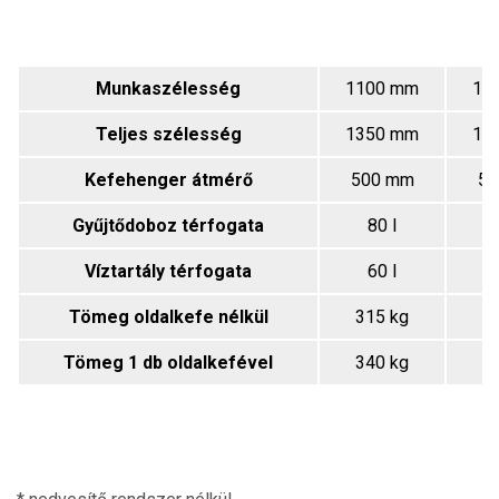
Munkaszélesség
1100 mm
15
Teljes szélesség
1350 mm
17
Kefehenger átmérő
500 mm
50
Gyűjtődoboz térfogata
80 l
1
Víztartály térfogata
60 l
Tömeg oldalkefe nélkül
315 kg
3
Tömeg 1 db oldalkefével
340 kg
3