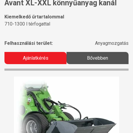
Avant XL-XXL könnyűanyag kanál
Kiemelkedő űrtartalommal
710-1300 l térfogattal
Felhasználási terület:
Anyagmozgatás
Ajánlatkérés
Bővebben