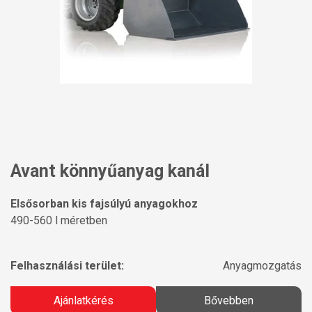
Avant könnyűanyag kanál
Elsősorban kis fajsúlyú anyagokhoz
490-560 l méretben
Felhasználási terület:
Anyagmozgatás
Ajánlatkérés
Bővebben