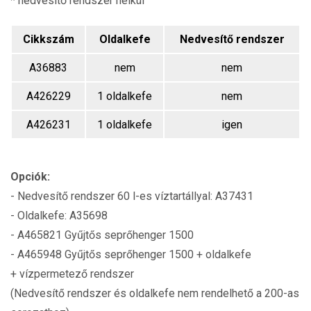
* nedvesítő rendszer nélkül
Cikkszám
Oldalkefe
Nedvesítő rendszer
A36883
nem
nem
A426229
1 oldalkefe
nem
A426231
1 oldalkefe
igen
Opciók:
- Nedvesítő rendszer 60 l-es víztartállyal: A37431
- Oldalkefe: A35698
- A465821 Gyűjtős seprőhenger 1500
- A465948 Gyűjtős seprőhenger 1500 + oldalkefe
+ vízpermetező rendszer
(Nedvesítő rendszer és oldalkefe nem rendelhető a 200-as