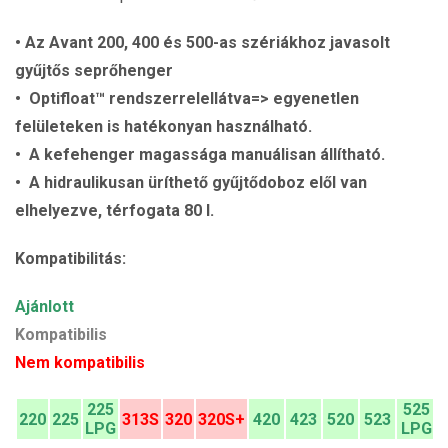
• Az Avant 200, 400 és 500-as szériákhoz javasolt
gyűjtős seprőhenger
• Optifloat™ rendszerrelellátva=> egyenetlen
felületeken is hatékonyan használható.
• A kefehenger magassága manuálisan állítható.
• A hidraulikusan üríthető gyűjtődoboz elől van
elhelyezve, térfogata 80 l.
Kompatibilitás:
Ajánlott
Kompatibilis
Nem kompatibilis
225
525
220
225
313S
320
320S+
420
423
520
523
LPG
LPG