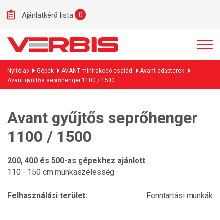
0
Ajánlatkérő lista:
Nyitólap
Gépek
AVANT minirakodó család
Avant adapterek
Avant gyűjtős seprőhenger 1100 / 1500
Avant gyűjtős seprőhenger
1100 / 1500
200, 400 és 500-as gépekhez ajánlott
110 - 150 cm munkaszélesség
Felhasználási terület:
Fenntartási munkák