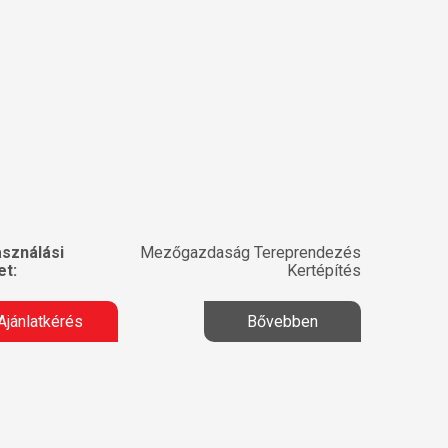
asználási
Mezőgazdaság Tereprendezés
et:
Kertépítés
Ajánlatkérés
Bővebben