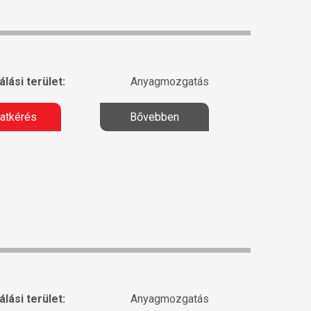
lási terület:
Anyagmozgatás
latkérés
Bővebben
lási terület:
Anyagmozgatás