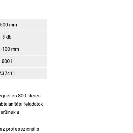
500 mm
3 db
5-100 mm
800 l
A37411
ggel és 800 literes
btalanítási feladatok
kerülnek a
hez professzionális