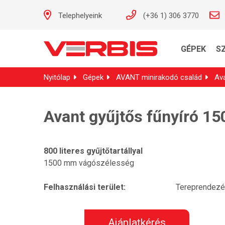
Telephelyeink
(+36 1) 306 3770
GÉPEK
S
Nyitólap
Gépek
AVANT minirakodó család
Av
Avant gyűjtős fűnyíró 15
800 literes gyűjtőtartállyal
1500 mm vágószélesség
Felhasználási terület:
Tereprendez
Ajánlatkérés