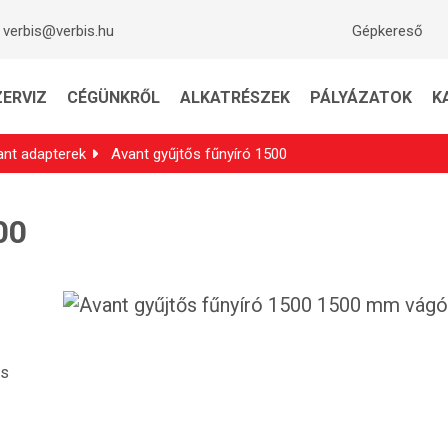
verbis@verbis.hu
Gépkereső
ZERVIZ
CÉGÜNKRŐL
ALKATRÉSZEK
PÁLYÁZATOK
K
ant adapterek
Avant gyűjtős fűnyíró 1500
00
és