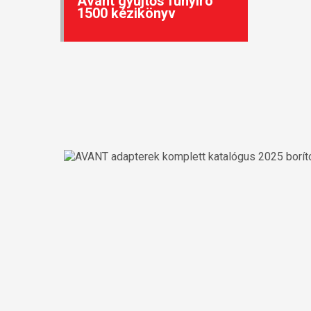
Avant gyűjtős fűnyíró
1500 kézikönyv