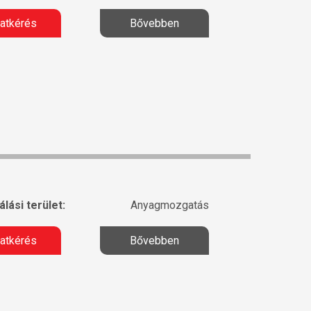
latkérés
Bővebben
lási terület:
Anyagmozgatás
latkérés
Bővebben