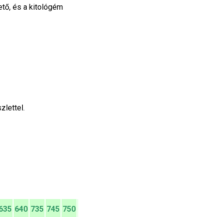
ető, és a kitológém
lettel.
635
640
735
745
750
755i
760i
850
860i
e5
e6