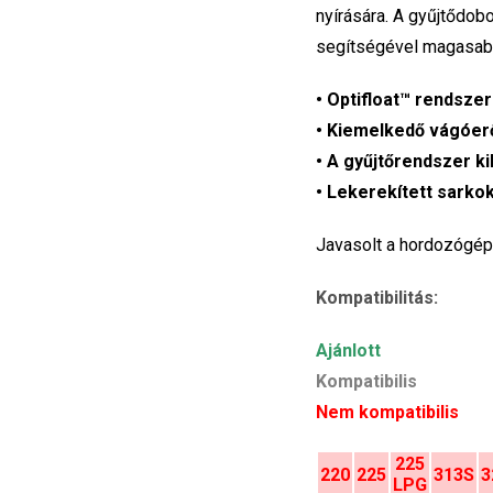
nyírására. A gyűjtődob
segítségével magasabb
• Optifloat™ rendszer
• Kiemelkedő vágóer
• A gyűjtőrendszer ki
• Lekerekített sarkok
Javasolt a hordozógép
Kompatibilitás:
Ajánlott
Kompatibilis
Nem kompatibilis
225
220
225
313S
3
LPG