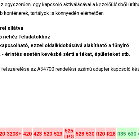
oz egyszerűen, egy kapcsoló aktiválásával a kezelőülésből üríth
 konténerek, tartályok is könnyedén elérhetően.
rel ellátva
ő nehéz feladatokhoz
kapcsolható, ezzel oldalkidobásúvá alakítható a fűnyíró
 - érintés esetén kevésbé sérti a fákat, épületeket stb.
 felszerelése az A34700 rendelési számú adapter kapcsoló kész
525
20
320S+
420
423
520
523
528
530
R20
R28
R35
630
LPG