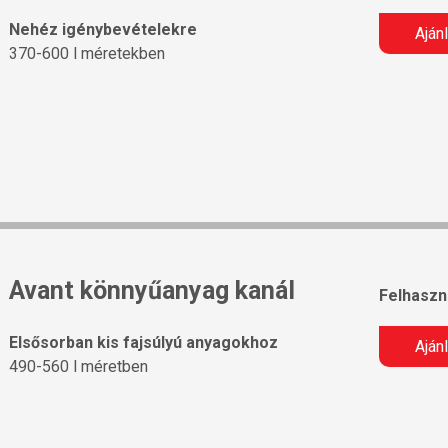
Nehéz igénybevételekre
Aján
370-600 l méretekben
Avant könnyűanyag kanál
Felhaszná
Elsősorban kis fajsúlyú anyagokhoz
Aján
490-560 l méretben