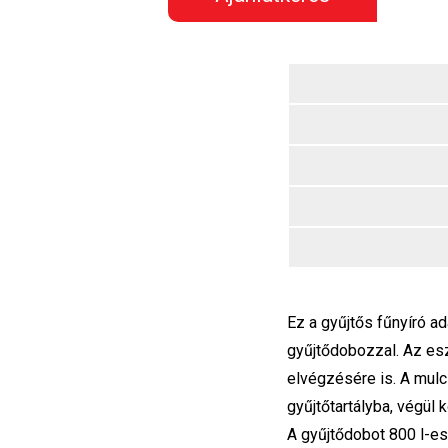
Ez a gyűjtős fűnyíró a
gyűjtődobozzal. Az esz
elvégzésére is. A mulcs
gyűjtőtartályba, végül
A gyűjtődobot 800 l-es