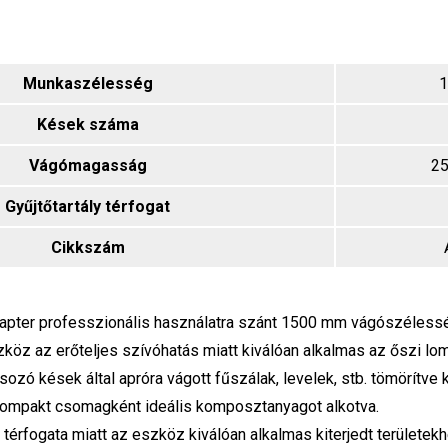
Munkaszélesség
1
Kések száma
Vágómagasság
2
Gyűjtőtartály térfogat
Cikkszám
dapter professzionális használatra szánt 1500 mm vágószélessé
köz az erőteljes szívóhatás miatt kiválóan alkalmas az őszi lom
ozó kések által apróra vágott fűszálak, levelek, stb. tömörítve 
 kompakt csomagként ideális komposztanyagot alkotva.
 térfogata miatt az eszköz kiválóan alkalmas kiterjedt területek