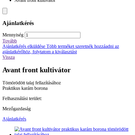
Avant front kultivátor
Ajánlatkérés
Mennyiség
Tovább
Ajánlatkérés elküldése
Több terméket szeretnék hozzáadni az
ajánlatkérőhöz, folytatom a kiválasztást
Vissza
Avant front kultivátor
Tömörödött talaj fellazításához
Praktikus karám borona
Felhasználási terület:
Mezőgazdaság
Ajánlatkérés