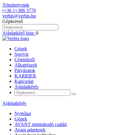
Telephelyeink
(+36 1) 306 3770
verbis@verbis.hu
Gépkereső
Ajánlatkérő lista:
0
Gépek
Szerviz
Cégünkről
Alkatrészek
Pályázatok
KARRIER
Kapcsolat
Ajánlatkérés
Ajánlatkérés
Nyitólap
Gépek
AVANT minirakodó család
Avant adapterek