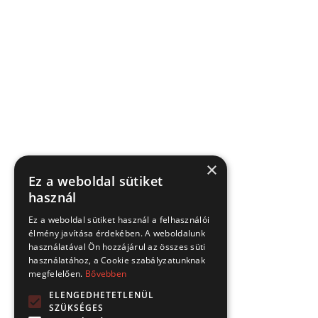
×
Ez a weboldal sütiket
használ
Ez a weboldal sütiket használ a felhasználói
élmény javítása érdekében. A weboldalunk
használatával Ön hozzájárul az összes süti
használatához, a Cookie szabályzatunknak
megfelelően.
Bővebben
ELENGEDHETETLENÜL
SZÜKSÉGES