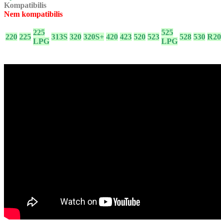
Kompatibilis
Nem kompatibilis
225
525
220
225
313S
320
320S+
420
423
520
523
528
530
R20
LPG
LPG