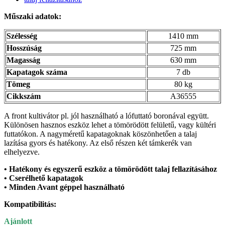
Műszaki adatok:
Szélesség
1410 mm
Hosszúság
725 mm
Magasság
630 mm
Kapatagok száma
7 db
Tömeg
80 kg
Cikkszám
A36555
A front kultivátor pl. jól használható a lófuttató boronával együtt.
Különösen hasznos eszköz lehet a tömörödött felületű, vagy kültéri
futtatókon. A nagyméretű kapatagoknak köszönhetően a talaj
lazítása gyors és hatékony. Az első részen két támkerék van
elhelyezve.
• Hatékony és egyszerű eszköz a tömörödött talaj fellazításához
• Cserélhető kapatagok
• Minden Avant géppel használható
Kompatibilitás:
Ajánlott