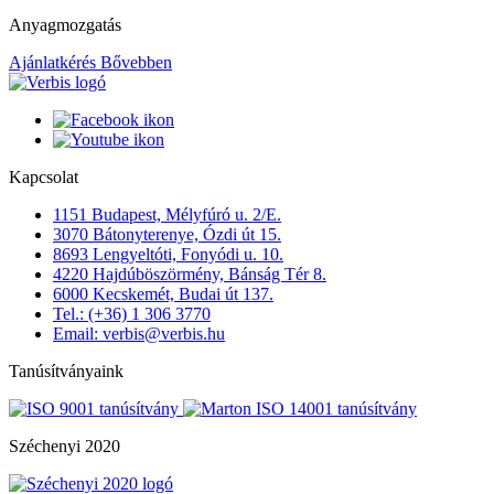
Anyagmozgatás
Ajánlatkérés
Bővebben
Kapcsolat
1151 Budapest, Mélyfúró u. 2/E.
3070 Bátonyterenye, Ózdi út 15.
8693 Lengyeltóti, Fonyódi u. 10.
4220 Hajdúböszörmény, Bánság Tér 8.
6000 Kecskemét, Budai út 137.
Tel.: (+36) 1 306 3770
Email: verbis@verbis.hu
Tanúsítványaink
Széchenyi 2020