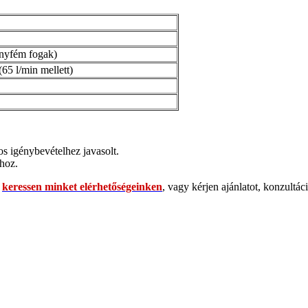
nyfém fogak)
(65 l/min mellett)
s igénybevételhez javasolt.
khoz.
keressen minket elérhetőségeinken
, vagy kérjen ajánlatot, konzultác