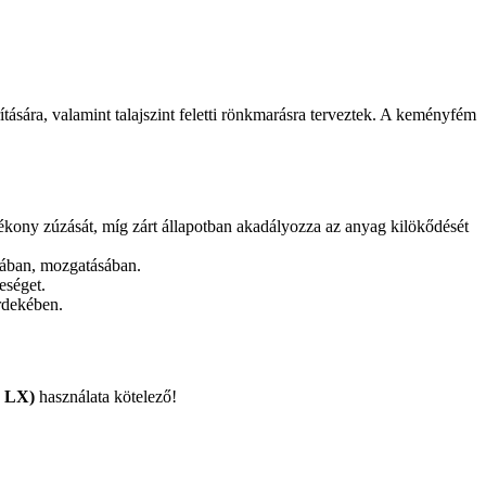
ására, valamint talajszint feletti rönkmarásra terveztek. A keményfém
tékony zúzását, míg zárt állapotban akadályozza az anyag kilökődését
ásában, mozgatásában.
eséget.
érdekében.
y LX)
használata kötelező!