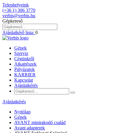
Telephelyeink
(+36 1) 306 3770
verbis@verbis.hu
Gépkereső
Ajánlatkérő lista:
0
Gépek
Szerviz
Cégünkről
Alkatrészek
Pályázatok
KARRIER
Kapcsolat
Ajánlatkérés
Ajánlatkérés
Nyitólap
Gépek
AVANT minirakodó család
Avant adapterek