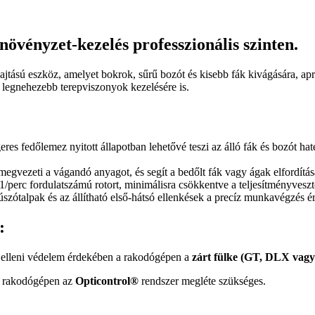
jnövényzet-kezelés professzionális szinten.
tású eszköz, amelyet bokrok, sűrű bozót és kisebb fák kivágására, aprít
 a legnehezebb terepviszonyok kezelésére is.
es fedőlemez nyitott állapotban lehetővé teszi az álló fák és bozót ha
 megvezeti a vágandó anyagot, és segít a bedőlt fák vagy ágak elfordít
/perc fordulatszámú rotort, minimálisra csökkentve a teljesítményveszt
úszótalpak és az állítható első-hátsó ellenkések a precíz munkavégzés 
:
 elleni védelem érdekében a rakodógépen a
zárt fülke (GT, DLX vag
a rakodógépen az
Opticontrol®
rendszer megléte szükséges.