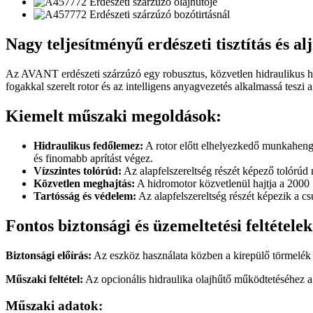
Nagy teljesítményű erdészeti tisztítás és al
Az AVANT erdészeti szárzúzó egy robusztus, közvetlen hidraulikus haj
fogakkal szerelt rotor és az intelligens anyagvezetés alkalmassá teszi
Kiemelt műszaki megoldások:
Hidraulikus fedőlemez:
A rotor előtt elhelyezkedő munkahenger
és finomabb aprítást végez.
Vízszintes tolórúd:
Az alapfelszereltség részét képező tolórúd
Közvetlen meghajtás:
A hidromotor közvetlenül hajtja a 2000 1
Tartósság és védelem:
Az alapfelszereltség részét képezik a cs
Fontos biztonsági és üzemeltetési feltételek
Biztonsági előírás:
Az eszköz használata közben a kirepülő törmelék
Műszaki feltétel:
Az opcionális hidraulika olajhűtő működtetéséhez 
Műszaki adatok: