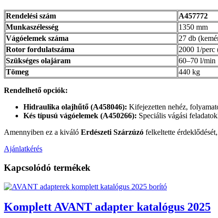
Rendelési szám
A457772
Munkaszélesség
1350 mm
Vágóelemek száma
27 db (kemé
Rotor fordulatszáma
2000 1/perc 
Szükséges olajáram
60–70 l/min
Tömeg
440 kg
Rendelhető opciók:
Hidraulika olajhűtő (A458046):
Kifejezetten nehéz, folyamato
Kés típusú vágóelemek (A450266):
Speciális vágási feladato
Amennyiben ez a kiváló
Erdészeti Szárzúzó
felkeltette érdeklődését,
Ajánlatkérés
Kapcsolódó termékek
Komplett AVANT adapter katalógus 2025