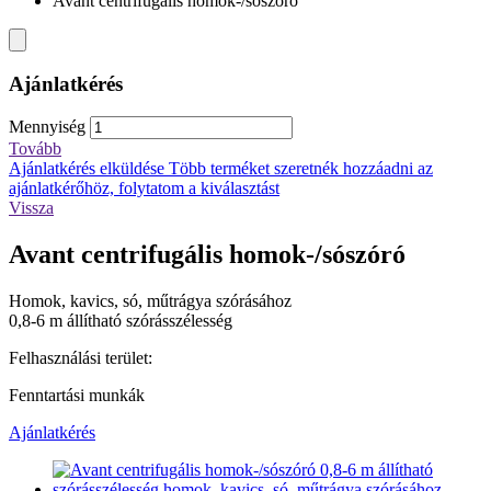
Avant centrifugális homok-/sószóró
Ajánlatkérés
Mennyiség
Tovább
Ajánlatkérés elküldése
Több terméket szeretnék hozzáadni az
ajánlatkérőhöz, folytatom a kiválasztást
Vissza
Avant centrifugális homok-/sószóró
Homok, kavics, só, műtrágya szórásához
0,8-6 m állítható szórásszélesség
Felhasználási terület:
Fenntartási munkák
Ajánlatkérés