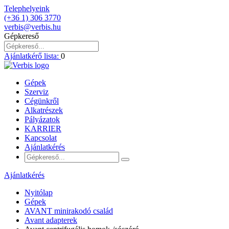
Telephelyeink
(+36 1) 306 3770
verbis@verbis.hu
Gépkereső
Ajánlatkérő lista:
0
Gépek
Szerviz
Cégünkről
Alkatrészek
Pályázatok
KARRIER
Kapcsolat
Ajánlatkérés
Ajánlatkérés
Nyitólap
Gépek
AVANT minirakodó család
Avant adapterek