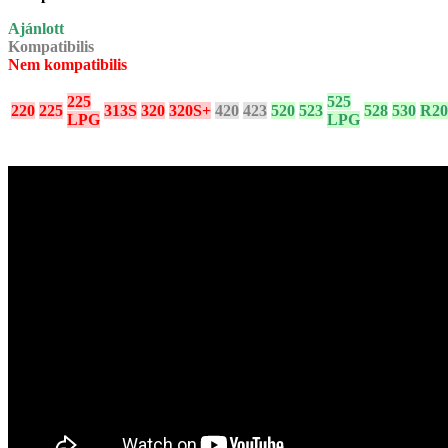
Ajánlott
Kompatibilis
Nem kompatibilis
225
525
220
225
313S
320
320S+
420
423
520
523
528
530
R20
LPG
LPG