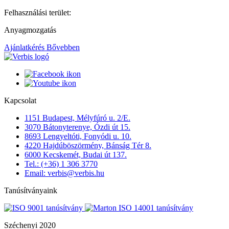
Felhasználási terület:
Anyagmozgatás
Ajánlatkérés
Bővebben
Kapcsolat
1151 Budapest, Mélyfúró u. 2/E.
3070 Bátonyterenye, Ózdi út 15.
8693 Lengyeltóti, Fonyódi u. 10.
4220 Hajdúböszörmény, Bánság Tér 8.
6000 Kecskemét, Budai út 137.
Tel.: (+36) 1 306 3770
Email: verbis@verbis.hu
Tanúsítványaink
Széchenyi 2020