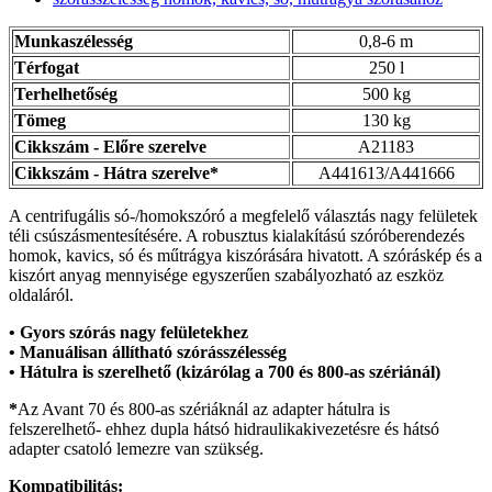
Munkaszélesség
0,8-6 m
Térfogat
250 l
Terhelhetőség
500 kg
Tömeg
130 kg
Cikkszám - Előre szerelve
A21183
Cikkszám - Hátra szerelve*
A441613/A441666
A centrifugális só-/homokszóró a megfelelő választás nagy felületek
téli csúszásmentesítésére. A robusztus kialakítású szóróberendezés
homok, kavics, só és műtrágya kiszórására hivatott. A szóráskép és a
kiszórt anyag mennyisége egyszerűen szabályozható az eszköz
oldaláról.
• Gyors szórás nagy felületekhez
• Manuálisan állítható szórásszélesség
• Hátulra is szerelhető (kizárólag a 700 és 800-as szériánál)
*
Az Avant 70 és 800-as szériáknál az adapter hátulra is
felszerelhető- ehhez dupla hátsó hidraulikakivezetésre és hátsó
adapter csatoló lemezre van szükség.
Kompatibilitás: