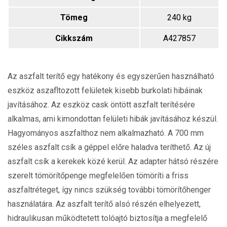
Tömeg
240 kg
Cikkszám
A427857
Az aszfalt terítő egy hatékony és egyszerűen használható
eszköz aszafltozott felületek kisebb burkolati hibáinak
javításához. Az eszköz cask öntött aszfalt terítésére
alkalmas, ami kimondottan felületi hibák javításához készül.
Hagyományos aszfalthoz nem alkalmazható. A 700 mm
széles aszfalt csík a géppel előre haladva teríthető. Az új
aszfalt csík a kerekek közé kerül. Az adapter hátsó részére
szerelt tömörítőpenge megfelelően tömöríti a friss
aszfaltréteget, így nincs szükség további tömörítőhenger
használatára. Az aszfalt terítő alsó részén elhelyezett,
hidraulikusan működtetett tolóajtó biztosítja a megfelelő