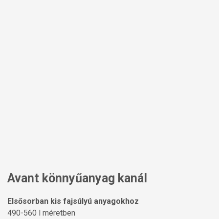
Avant könnyűanyag kanál
Elsősorban kis fajsúlyú anyagokhoz
490-560 l méretben