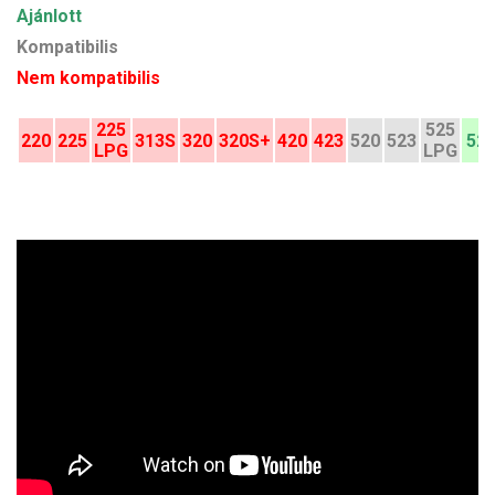
Ajánlott
Kompatibilis
Nem kompatibilis
225
525
220
225
313S
320
320S+
420
423
520
523
52
LPG
LPG