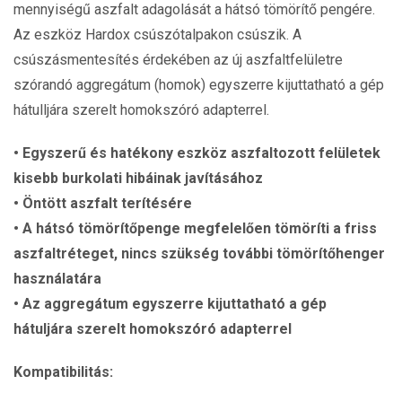
mennyiségű aszfalt adagolását a hátsó tömörítő pengére.
Az eszköz Hardox csúszótalpakon csúszik. A
csúszásmentesítés érdekében az új aszfaltfelületre
szórandó aggregátum (homok) egyszerre kijuttatható a gép
hátulljára szerelt homokszóró adapterrel.
• Egyszerű és hatékony eszköz aszfaltozott felületek
kisebb burkolati hibáinak javításához
• Öntött aszfalt terítésére
• A hátsó tömörítőpenge megfelelően tömöríti a friss
aszfaltréteget, nincs szükség további tömörítőhenger
használatára
• Az aggregátum egyszerre kijuttatható a gép
hátuljára szerelt homokszóró adapterrel
Kompatibilitás: