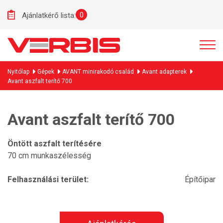
0
Ajánlatkérő lista:
Nyitólap
Gépek
AVANT minirakodó család
Avant adapterek
Avant aszfalt terítő 700
Avant aszfalt terítő 700
Öntött aszfalt terítésére
70 cm munkaszélesség
Felhasználási terület:
Építőipar