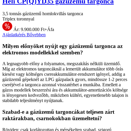
Heli CP(Q)YD35 gázüzemű targonca
3,5 tonnás gázüzemű homlokvillás targonca
Triplex toronnyal
Ár: 9.900.000 Ft+Áfa
Ajánlatkérés
Bővebben
Milyen előnyöket nyújt egy gázüzemű targonca az
elektromos modellekkel szemben?
A legnagyobb előny a folyamatos, megszakítás nélküli üzemidő.
Míg az elektromos targoncáknál a lemerült akkumulátor több órás
kiesést vagy költséges csereakkumulátor-rendszert igényel, addig a
gázüzemű gépeknél az LPG gázpalack gyors, mindössze 1-2 perces
cseréjével a targonca azonnal visszatérhet a munkába. Emellett a
gázos modellek beszerzési ára és akkumulátor-amortizációs költsége
is lényegesen kedvezőbb, miközben kültéri, egyenetlenebb talajon is
stabilabb teljesítményt nyújtanak.
Szabad-e a gázüzemű targoncákat teljesen zárt
raktárakban, csarnokokban üzemeltetni?
Röviden: csak korlátozottan és mérsékelten szabad, szigorú