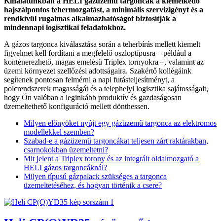
Kínálatunkban a HELI gázüzemű targoncák a kiemelkedő
hajszálpontos tehermozgatást, a minimális szervizigényt és a
rendkívül rugalmas alkalmazhatóságot biztosítják a
mindennapi logisztikai feladatokhoz.
A gázos targonca kiválasztása során a teherbírás mellett kiemelt
figyelmet kell fordítani a megfelelő oszloptípusra – például a
konténerezhető, magas emelésű Triplex tornyokra –, valamint az
üzemi környezet szellőzési adottságaira. Szakértő kollégáink
segítenek pontosan felmérni a napi futásteljesítményt, a
polcrendszerek magasságát és a telephelyi logisztika sajátosságait,
hogy Ön valóban a leginkább produktív és gazdaságosan
üzemeltethető konfiguráció mellett dönthessen.
Milyen előnyöket nyújt egy gázüzemű targonca az elektromos
modellekkel szemben?
Szabad-e a gázüzemű targoncákat teljesen zárt raktárakban,
csarnokokban üzemeltetni?
Mit jelent a Triplex torony és az integrált oldalmozgató a
HELI gázos targoncáknál?
Milyen típusú gázpalack szükséges a targonca
üzemeltetéséhez, és hogyan történik a csere?