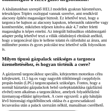
A kínálatunkban szereplő HELI modellek gyakran háromrészes,
teleszkópos Triplex oszloppal vannak szerelve, ami rendkívül
alacsony építési magasságot biztosít. Ez lehetővé teszi, hogy a
targonca be hajtson az alacsony kapukon, teherautók rakterébe vagy
konténerekbe, miközben teljesen kitolva akár 4,7 méter feletti
magasságba is képes emelni. Az integrált hidraulikus oldalmozgató
adapter pedig lehetővé teszi a villák oldalirányú eltolását anélkül,
hogy a targoncával újra le kellene tolatni és ráfordulni az árura, ami
milliméter pontos és gyors polcolást tesz lehetővé szűk folyosókon
is.
Milyen típusú gázpalack szükséges a targonca
üzemeltetéséhez, és hogyan történik a csere?
A gázüzemű targoncákhoz speciális, kifejezetten motorikus célra
kifejlesztett, 11,5 kg-os vagy nagyobb töltőtömegű cseppfolyós
propán-bután (LPG) targoncapalack szükséges. Fontos, hogy a
normál háztartási gázpalackok belső szelepkialakítása (gázfázisú
elvétel) nem alkalmas a targoncákhoz, amelyek folyadékfázisú
üzemanyag-ellátást igényelnek. A csere egyszerű: a gép hátulján
lévő biztonsági rögzítőbilincsek oldása és a gyorscsatlakozó
lecsavarása után a palack szerszám nélkül, manuálisan cserélhető.