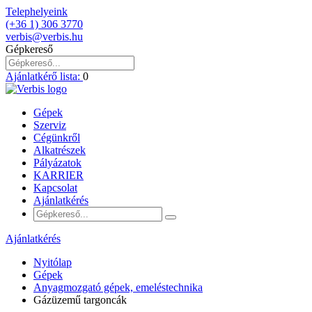
Telephelyeink
(+36 1) 306 3770
verbis@verbis.hu
Gépkereső
Ajánlatkérő lista:
0
Gépek
Szerviz
Cégünkről
Alkatrészek
Pályázatok
KARRIER
Kapcsolat
Ajánlatkérés
Ajánlatkérés
Nyitólap
Gépek
Anyagmozgató gépek, emeléstechnika
Gázüzemű targoncák