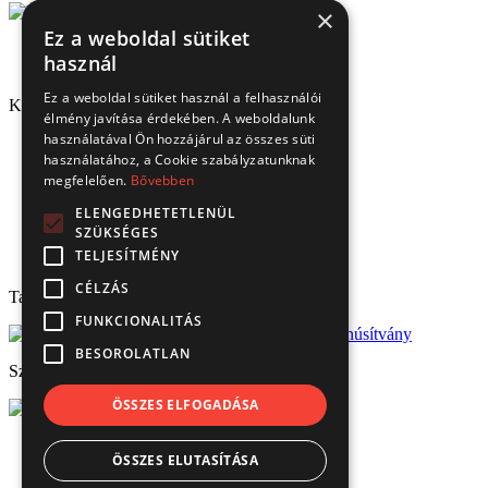
×
Ez a weboldal sütiket
használ
Ez a weboldal sütiket használ a felhasználói
Kapcsolat
élmény javítása érdekében. A weboldalunk
használatával Ön hozzájárul az összes süti
1151 Budapest, Mélyfúró u. 2/E.
használatához, a Cookie szabályzatunknak
3070 Bátonyterenye, Ózdi út 15.
megfelelően.
Bővebben
8693 Lengyeltóti, Fonyódi u. 10.
4220 Hajdúböszörmény, Bánság Tér 8.
ELENGEDHETETLENÜL
6000 Kecskemét, Budai út 137.
SZÜKSÉGES
Tel.: (+36) 1 306 3770
TELJESÍTMÉNY
Email: verbis@verbis.hu
CÉLZÁS
Tanúsítványaink
FUNKCIONALITÁS
BESOROLATLAN
Széchenyi 2020
ÖSSZES ELFOGADÁSA
© Verbis Kft 2026
ÖSSZES ELUTASÍTÁSA
ÁSZF
Adatvédelem