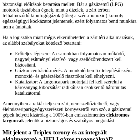
biztonsági előírások betartása mellett. Bár a gázüzemű (LPG)
motorok tisztábban égnek, mint a dízelek, a zárt térben
felhalmozódó kipufogógázok (főleg a szén-monoxid) komoly
egészségügyi kockázatot jelentenek, ezért folyamatos benti munkára
nem ajánlottak.
Ha a logisztika miatt mégis elkerülhetetlen a zárt téri alkalmazásuk,
az alábbi szabályokat kötelező betartani:
Erőteljes légcsere: A csarnokban folyamatosan működő,
nagyteljesítményű elszívó- vagy szellőzőrendszert kell
biztosítani.
Gázkoncentráció-mérés: A munkatérben fix telepítésű szén-
monoxid- és gázérzékelő riasztókat kell elhelyezni.
Katalizátor: A targoncapark motorjait fel kell szerelni a
károsanyag-kibocsátást radikálisan csökkentő háromutas
katalizátorral.
Amennyiben a raktár teljesen zárt, nem szellőztethető, vagy
élelmiszeripari/gyógyszerészeti környezetről van szó, a gázüzemű
gépek helyett kizárólag a 100%-ban emissziómentes
elektromos
targoncák
jelentik a biztonságos és szabályos megoldást.
Mit jelent a Triplex torony és az integrált
oldalmozgató a HELI gázos targoncáknál?