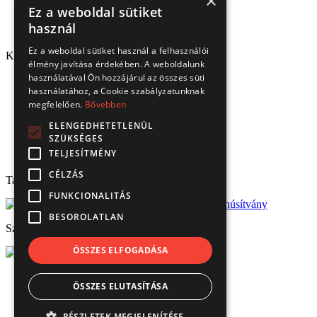
×
Ez a weboldal sütiket
használ
Ez a weboldal sütiket használ a felhasználói
Kapcsolat
élmény javítása érdekében. A weboldalunk
használatával Ön hozzájárul az összes süti
1151 Budapest, Mélyfúró u. 2/E.
használatához, a Cookie szabályzatunknak
3070 Bátonyterenye, Ózdi út 15.
megfelelően.
Bővebben
8693 Lengyeltóti, Fonyódi u. 10.
4220 Hajdúböszörmény, Bánság Tér 8.
ELENGEDHETETLENÜL
6000 Kecskemét, Budai út 137.
SZÜKSÉGES
Tel.: (+36) 1 306 3770
TELJESÍTMÉNY
Email: verbis@verbis.hu
CÉLZÁS
Tanúsítványaink
FUNKCIONALITÁS
BESOROLATLAN
Széchenyi 2020
ÖSSZES ELFOGADÁSA
© Verbis Kft 2026
ÖSSZES ELUTASÍTÁSA
ÁSZF
Adatvédelem
Impresszum
RÉSZLETEK MEGJELENÍTÉSE