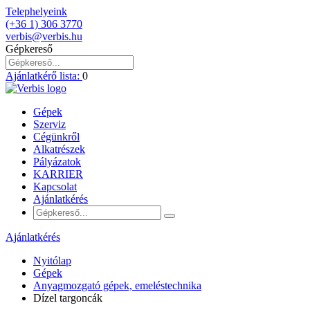
Telephelyeink
(+36 1) 306 3770
verbis@verbis.hu
Gépkereső
Ajánlatkérő lista:
0
Gépek
Szerviz
Cégünkről
Alkatrészek
Pályázatok
KARRIER
Kapcsolat
Ajánlatkérés
Ajánlatkérés
Nyitólap
Gépek
Anyagmozgató gépek, emeléstechnika
Dízel targoncák