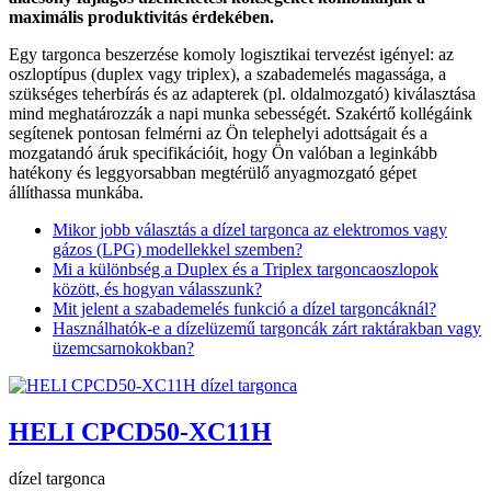
maximális produktivitás érdekében.
Egy targonca beszerzése komoly logisztikai tervezést igényel: az
oszloptípus (duplex vagy triplex), a szabademelés magassága, a
szükséges teherbírás és az adapterek (pl. oldalmozgató) kiválasztása
mind meghatározzák a napi munka sebességét. Szakértő kollégáink
segítenek pontosan felmérni az Ön telephelyi adottságait és a
mozgatandó áruk specifikációit, hogy Ön valóban a leginkább
hatékony és leggyorsabban megtérülő anyagmozgató gépet
állíthassa munkába.
Mikor jobb választás a dízel targonca az elektromos vagy
gázos (LPG) modellekkel szemben?
Mi a különbség a Duplex és a Triplex targoncaoszlopok
között, és hogyan válasszunk?
Mit jelent a szabademelés funkció a dízel targoncáknál?
Használhatók-e a dízelüzemű targoncák zárt raktárakban vagy
üzemcsarnokokban?
HELI CPCD50-XC11H
dízel targonca