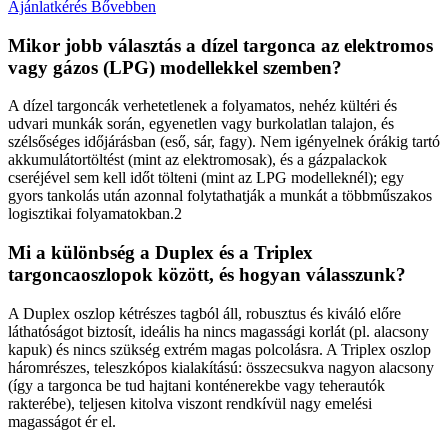
Ajánlatkérés
Bővebben
Mikor jobb választás a dízel targonca az elektromos
vagy gázos (LPG) modellekkel szemben?
A dízel targoncák verhetetlenek a folyamatos, nehéz kültéri és
udvari munkák során, egyenetlen vagy burkolatlan talajon, és
szélsőséges időjárásban (eső, sár, fagy). Nem igényelnek órákig tartó
akkumulátortöltést (mint az elektromosak), és a gázpalackok
cseréjével sem kell időt tölteni (mint az LPG modelleknél); egy
gyors tankolás után azonnal folytathatják a munkát a többműszakos
logisztikai folyamatokban.2
Mi a különbség a Duplex és a Triplex
targoncaoszlopok között, és hogyan válasszunk?
A Duplex oszlop kétrészes tagból áll, robusztus és kiváló előre
láthatóságot biztosít, ideális ha nincs magassági korlát (pl. alacsony
kapuk) és nincs szükség extrém magas polcolásra. A Triplex oszlop
háromrészes, teleszkópos kialakítású: összecsukva nagyon alacsony
(így a targonca be tud hajtani konténerekbe vagy teherautók
rakterébe), teljesen kitolva viszont rendkívül nagy emelési
magasságot ér el.