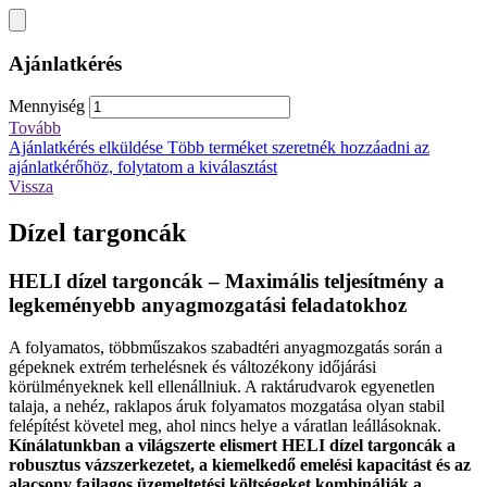
Ajánlatkérés
Mennyiség
Tovább
Ajánlatkérés elküldése
Több terméket szeretnék hozzáadni az
ajánlatkérőhöz, folytatom a kiválasztást
Vissza
Dízel targoncák
HELI dízel targoncák – Maximális teljesítmény a
legkeményebb anyagmozgatási feladatokhoz
A folyamatos, többműszakos szabadtéri anyagmozgatás során a
gépeknek extrém terhelésnek és változékony időjárási
körülményeknek kell ellenállniuk. A raktárudvarok egyenetlen
talaja, a nehéz, raklapos áruk folyamatos mozgatása olyan stabil
felépítést követel meg, ahol nincs helye a váratlan leállásoknak.
Kínálatunkban a világszerte elismert HELI dízel targoncák a
robusztus vázszerkezetet, a kiemelkedő emelési kapacitást és az
alacsony fajlagos üzemeltetési költségeket kombinálják a