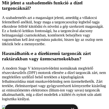
Mit jelent a szabademelés funkció a dízel
targoncáknál?
A szabademelés azt a magasságot jelenti, ameddig a villakocsi
felemelhető anélkül, hogy maga a targoncaoszlop legbelső tagja
elkezdene felfelé kitolódni és növelni a gép szerkezeti magasságát.
Ez a funkció kritikus fontosságú, ha a targoncával alacsony
belmagasságú csarnokokban, konténerek belsejében vagy
vagonokban kell árut egymásra pakolni, hiszen így az oszlop nem
ütközik bele a mennyezetbe.
Használhatók-e a dízelüzemű targoncák zárt
raktárakban vagy üzemcsarnokokban?
A modern Stage V környezetvédelmi normáknak megfelelő
részecskeszűrős (DPF) motorok ellenére a dízel targoncák zárt, nem
megfelelően szellőző belső terekben a kipufogógázok
felhalmozódása miatt munkavédelmileg nem üzemeltethetők. Zárt
terekbe, élelmiszeripari vagy gyógyszerészeti környezetbe kizárólag
az emissziómentes elektromos (lítium-ion vagy savas) targoncák
alkalmazhatók, míg a dízel modellek a kültéri és nyitott szín alatti
logisztika királyai.