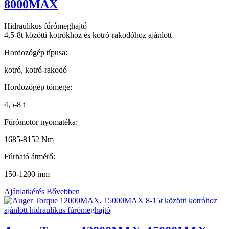
8000MAX
Hidraulikus fúrómeghajtó
4,5-8t közötti kotrókhoz és kotró-rakodóhoz ajánlott
Hordozógép típusa:
kotró, kotró-rakodó
Hordozógép tömege:
4,5-8 t
Fúrómotor nyomatéka:
1685-8152 Nm
Fúrható átmérő:
150-1200 mm
Ajánlatkérés
Bővebben