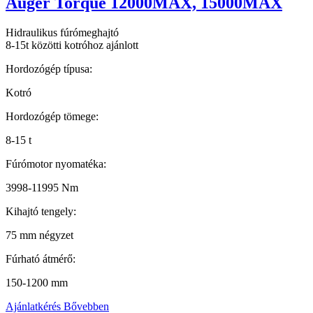
Auger Torque 12000MAX, 15000MAX
Hidraulikus fúrómeghajtó
8-15t közötti kotróhoz ajánlott
Hordozógép típusa:
Kotró
Hordozógép tömege:
8-15 t
Fúrómotor nyomatéka:
3998-11995 Nm
Kihajtó tengely:
75 mm négyzet
Fúrható átmérő:
150-1200 mm
Ajánlatkérés
Bővebben