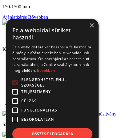
150-1500 mm
Ajánlatkérés
Bővebben
×
Ez a weboldal sütiket
használ
Ez a weboldal sütiket használ a felhasználói
Kapcsolat
élmény javítása érdekében. A weboldalunk
használatával Ön hozzájárul az összes süti
1151 Budapest, Mélyfúró u. 2/E.
használatához, a Cookie szabályzatunknak
3070 Bátonyterenye, Ózdi út 15.
megfelelően.
Bővebben
8693 Lengyeltóti, Fonyódi u. 10.
4220 Hajdúböszörmény, Bánság Tér 8.
ELENGEDHETETLENÜL
6000 Kecskemét, Budai út 137.
SZÜKSÉGES
Tel.: (+36) 1 306 3770
TELJESÍTMÉNY
Email: verbis@verbis.hu
CÉLZÁS
Tanúsítványaink
FUNKCIONALITÁS
BESOROLATLAN
Széchenyi 2020
ÖSSZES ELFOGADÁSA