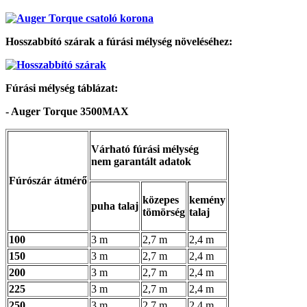
Hosszabbító szárak a fúrási mélység növeléséhez:
Fúrási mélység táblázat:
- Auger Torque 3500MAX
Várható fúrási mélység
nem garantált adatok
Fúrószár átmérő
közepes
kemény
puha talaj
tömörség
talaj
100
3 m
2,7 m
2,4 m
150
3 m
2,7 m
2,4 m
200
3 m
2,7 m
2,4 m
225
3 m
2,7 m
2,4 m
250
3 m
2,7 m
2,4 m