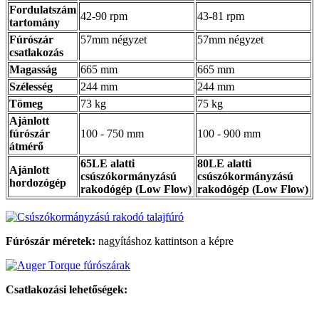
Fordulatszám
42-90 rpm
43-81 rpm
tartomány
Fúrószár
57mm négyzet
57mm négyzet
csatlakozás
Magasság
665 mm
665 mm
Szélesség
244 mm
244 mm
Tömeg
73 kg
75 kg
Ajánlott
fúrószár
100 - 750 mm
100 - 900 mm
átmérő
65LE alatti
80LE alatti
Ajánlott
csúszókormányzású
csúszókormányzású
hordozógép
rakodógép
(Low Flow)
rakodógép (Low Flow)
Fúrószár méretek:
nagyításhoz kattintson a képre
Csatlakozási lehetőségek: