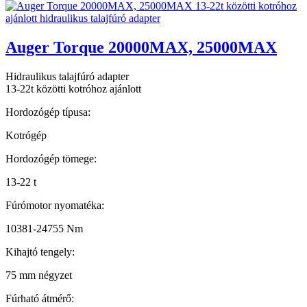
Auger Torque 20000MAX, 25000MAX
Hidraulikus talajfúró adapter
13-22t közötti kotróhoz ajánlott
Hordozógép típusa:
Kotrógép
Hordozógép tömege:
13-22 t
Fúrómotor nyomatéka:
10381-24755 Nm
Kihajtó tengely:
75 mm négyzet
Fúrható átmérő: