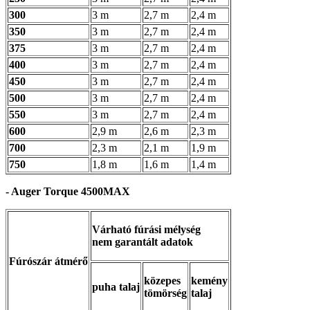
300
3 m
2,7 m
2,4 m
350
3 m
2,7 m
2,4 m
375
3 m
2,7 m
2,4 m
400
3 m
2,7 m
2,4 m
450
3 m
2,7 m
2,4 m
500
3 m
2,7 m
2,4 m
550
3 m
2,7 m
2,4 m
600
2,9 m
2,6 m
2,3 m
700
2,3 m
2,1 m
1,9 m
750
1,8 m
1,6 m
1,4 m
- Auger Torque 4500MAX
Várható fúrási mélység
nem garantált adatok
Fúrószár átmérő
közepes
kemény
puha talaj
tömörség
talaj