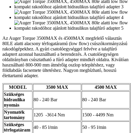
Az Auger Torque 3500MAX és 4500MAX megfelelő választás
80LE alatti alacsony térfogatáramú (low flow) csúszókormányzású
rakodógépekhez. A gyári csatolóegységgel felvéve a talajfúró
adaptert azonnal használható a berendezés. A csatolóegységen
oldalirányban csúsztatható a fúró adapter mindkét oldalra. Kiválóan
használható 800-900 mm átmérőig oszlop telepítéshez, vagy
földlabdás facsemete ültetéshez. Nagyon megbízható, hosszú
élettartamú adapter.
MODEL
3500 MAX
4500 MAX
Szükséges
hidraulika
80 - 240 Bar
80 - 240 Bar
nyomás
Nyomaték
1205 -3614 Nm
1500 - 4499 Nm
tartomány
Szükséges
40 - 85 l/min
50 - 95 l/min
térfogatáram