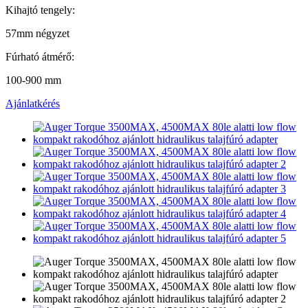
Kihajtó tengely:
57mm négyzet
Fúrható átmérő:
100-900 mm
Ajánlatkérés