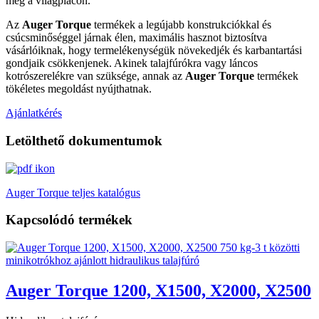
meg a világpiacon.
Az
Auger Torque
termékek a legújabb konstrukciókkal és
csúcsminőséggel járnak élen, maximális hasznot biztosítva
vásárlóiknak, hogy termelékenységük növekedjék és karbantartási
gondjaik csökkenjenek. Akinek talajfúrókra vagy láncos
kotrószerelékre van szüksége, annak az
Auger Torque
termékek
tökéletes megoldást nyújthatnak.
Ajánlatkérés
Letölthető dokumentumok
Auger Torque teljes katalógus
Kapcsolódó termékek
Auger Torque 1200, X1500, X2000, X2500