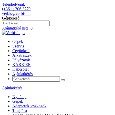
Telephelyeink
(+36 1) 306 3770
verbis@verbis.hu
Gépkereső
Ajánlatkérő lista:
0
Gépek
Szerviz
Cégünkről
Alkatrészek
Pályázatok
KARRIER
Kapcsolat
Ajánlatkérés
Ajánlatkérés
Nyitólap
Gépek
Adapterek, eszközök
Talajfúró