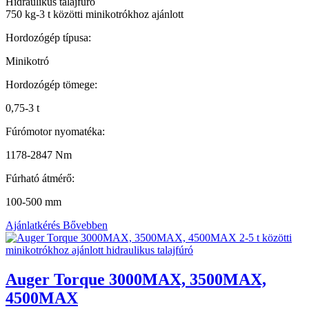
Hidraulikus talajfúró
750 kg-3 t közötti minikotrókhoz ajánlott
Hordozógép típusa:
Minikotró
Hordozógép tömege:
0,75-3 t
Fúrómotor nyomatéka:
1178-2847 Nm
Fúrható átmérő:
100-500 mm
Ajánlatkérés
Bővebben
Auger Torque 3000MAX, 3500MAX,
4500MAX