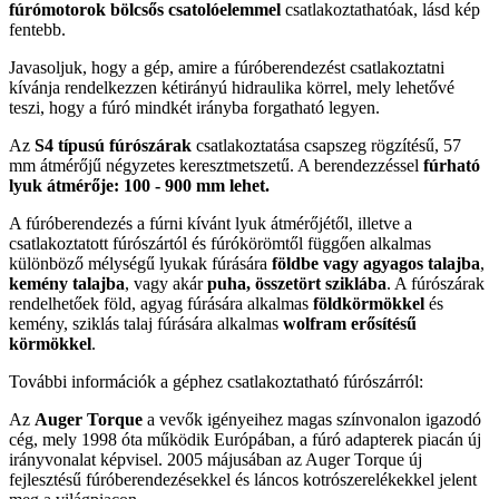
fúrómotorok
bölcsős csatolóelemmel
csatlakoztathatóak, lásd kép
fentebb.
Javasoljuk, hogy a gép, amire a fúróberendezést csatlakoztatni
kívánja rendelkezzen kétirányú hidraulika körrel, mely lehetővé
teszi, hogy a fúró mindkét irányba forgatható legyen.
Az
S4 típusú fúrószárak
csatlakoztatása csapszeg rögzítésű, 57
mm átmérőjű négyzetes keresztmetszetű. A berendezzéssel
fúrható
lyuk átmérője: 100 - 900 mm lehet.
A fúróberendezés a fúrni kívánt lyuk átmérőjétől, illetve a
csatlakoztatott fúrószártól és fúrókörömtől függően alkalmas
különböző mélységű lyukak fúrására
földbe vagy agyagos talajba
,
kemény talajba
, vagy akár
puha, összetört sziklába
. A fúrószárak
rendelhetőek föld, agyag fúrására alkalmas
földkörmökkel
és
kemény, sziklás talaj fúrására alkalmas
wolfram erősítésű
körmökkel
.
További információk a géphez csatlakoztatható fúrószárról:
Az
Auger Torque
a vevők igényeihez magas színvonalon igazodó
cég, mely 1998 óta működik Európában, a fúró adapterek piacán új
irányvonalat képvisel. 2005 májusában az Auger Torque új
fejlesztésű fúróberendezésekkel és láncos kotrószerelékekkel jelent