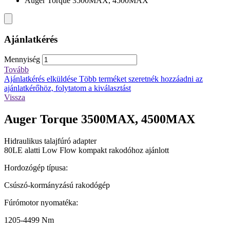
Auger Torque 3500MAX, 4500MAX
Ajánlatkérés
Mennyiség
Tovább
Ajánlatkérés elküldése
Több terméket szeretnék hozzáadni az
ajánlatkérőhöz, folytatom a kiválasztást
Vissza
Auger Torque 3500MAX, 4500MAX
Hidraulikus talajfúró adapter
80LE alatti Low Flow kompakt rakodóhoz ajánlott
Hordozógép típusa:
Csúszó-kormányzású rakodógép
Fúrómotor nyomatéka:
1205-4499 Nm