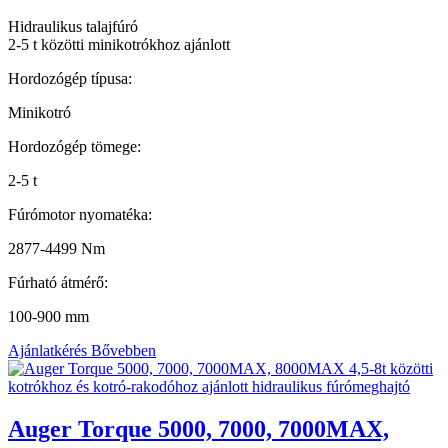
Hidraulikus talajfúró
2-5 t közötti minikotrókhoz ajánlott
Hordozógép típusa:
Minikotró
Hordozógép tömege:
2-5 t
Fúrómotor nyomatéka:
2877-4499 Nm
Fúrható átmérő:
100-900 mm
Ajánlatkérés
Bővebben
Auger Torque 5000, 7000, 7000MAX,