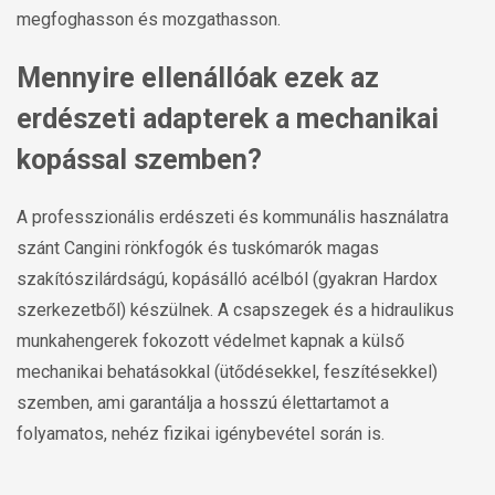
megfoghasson és mozgathasson.
Mennyire ellenállóak ezek az
erdészeti adapterek a mechanikai
kopással szemben?
A professzionális erdészeti és kommunális használatra
szánt Cangini rönkfogók és tuskómarók magas
szakítószilárdságú, kopásálló acélból (gyakran Hardox
szerkezetből) készülnek. A csapszegek és a hidraulikus
munkahengerek fokozott védelmet kapnak a külső
mechanikai behatásokkal (ütődésekkel, feszítésekkel)
szemben, ami garantálja a hosszú élettartamot a
folyamatos, nehéz fizikai igénybevétel során is.