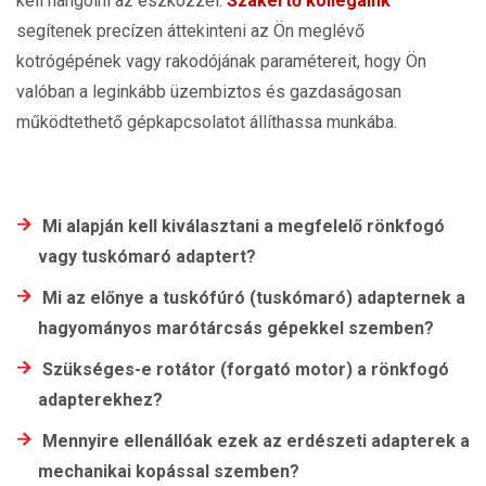
kell hangolni az eszközzel.
Szakértő kollégáink
segítenek precízen áttekinteni az Ön meglévő
kotrógépének vagy rakodójának paramétereit, hogy Ön
valóban a leginkább üzembiztos és gazdaságosan
működtethető gépkapcsolatot állíthassa munkába.
Mi alapján kell kiválasztani a megfelelő rönkfogó
vagy tuskómaró adaptert?
Mi az előnye a tuskófúró (tuskómaró) adapternek a
hagyományos marótárcsás gépekkel szemben?
Szükséges-e rotátor (forgató motor) a rönkfogó
adapterekhez?
Mennyire ellenállóak ezek az erdészeti adapterek a
mechanikai kopással szemben?