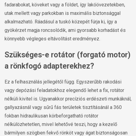
fadarabokat, köveket vagy a földet, így lakóövezetekben,
utak mellett vagy parkokban is maximális biztonsággal
alkalmazható. Ráadásul a tuskó közepét fúrja ki, így a
gyökérzet magja roncsolódik, ami gyorsabb korhadást és
könnyebb végleges eltávolítást eredményez.
Szükséges-e rotátor (forgató motor)
a rönkfogó adapterekhez?
Ez a felhasználás jellegétől függ. Egyszerűbb rakodási
vagy depózási feladatokhoz elegendő lehet a fix, rotátor
nélküli kivitel is. Ugyanakkor precíziós erdészeti munkáknál,
gallyazásnál vagy sűrű fás területek tisztításánál a 360
fokban hidraulikusan körbeforgatható rotátor
nélkülözhetetlen, mivel lehetővé teszi, hogy a kezelő
bármilyen szögben fekvő rönköt vagy ágat biztonságosan