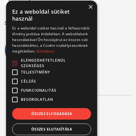
×
Ez a weboldal sütiket
használ
Széchenyi 2020
Ez a weboldal sütiket használ a felhasználói
élmény javítása érdekében. A weboldalunk
használatával Ön hozzájárul az összes süti
használatához, a Cookie szabályzatunknak
megfelelően.
Bővebben
ELENGEDHETETLENÜL
SZÜKSÉGES
TELJESÍTMÉNY
CÉLZÁS
FUNKCIONALITÁS
BESOROLATLAN
© Verbis Kft 2026
ÖSSZES ELFOGADÁSA
ÁSZF
ÖSSZES ELUTASÍTÁSA
Adatvédelem