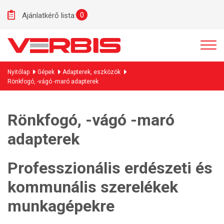
0
Ajánlatkérő lista:
Nyitólap
Gépek
Adapterek, eszközök
Rönkfogó, -vágó -maró adapterek
Rönkfogó, -vágó -maró
adapterek
Professzionális erdészeti és
kommunális szerelékek
munkagépekre