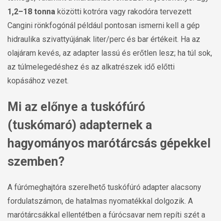
1,2–18 tonna
közötti kotróra vagy rakodóra tervezett
Cangini rönkfogónál például pontosan ismerni kell a gép
hidraulika szivattyújának liter/perc és bar értékeit. Ha az
olajáram kevés, az adapter lassú és erőtlen lesz; ha túl sok,
az túlmelegedéshez és az alkatrészek idő előtti
kopásához vezet.
Mi az előnye a tuskófúró
(tuskómaró) adapternek a
hagyományos marótárcsás gépekkel
szemben?
A fúrómeghajtóra szerelhető tuskófúró adapter alacsony
fordulatszámon, de hatalmas nyomatékkal dolgozik. A
marótárcsákkal ellentétben a fúrócsavar nem repíti szét a