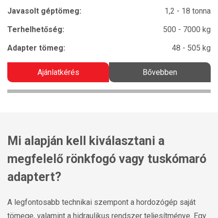
Javasolt géptömeg:
1,2 - 18 tonna
Terhelhetőség:
500 - 7000 kg
Adapter tömeg:
48 - 505 kg
Ajánlatkérés
Bővebben
Mi alapján kell kiválasztani a
megfelelő rönkfogó vagy tuskómaró
adaptert?
A legfontosabb technikai szempont a hordozógép saját
tömege, valamint a hidraulikus rendszer teljesítménye. Egy