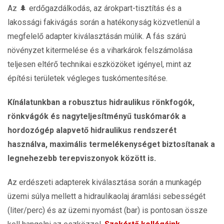
Az 🌲 erdőgazdálkodás, az árokpart-tisztítás és a
lakossági fakivágás során a hatékonyság közvetlenül a
megfelelő adapter kiválasztásán múlik. A fás szárú
növényzet kitermelése és a viharkárok felszámolása
teljesen eltérő technikai eszközöket igényel, mint az
építési területek végleges tuskómentesítése.
Kínálatunkban a robusztus hidraulikus rönkfogók,
rönkvágók és nagyteljesítményű tuskómarók a
hordozógép alapvető hidraulikus rendszerét
használva, maximális termelékenységet biztosítanak a
legnehezebb terepviszonyok között is.
Az erdészeti adapterek kiválasztása során a munkagép
üzemi súlya mellett a hidraulikaolaj áramlási sebességét
(liter/perc) és az üzemi nyomást (bar) is pontosan össze