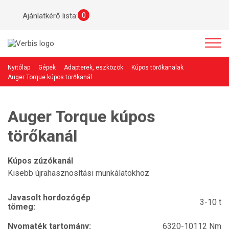
0
Ajánlatkérő lista:
Nyitólap
Gépek
Adapterek, eszközök
Kúpos törőkanalak
Auger Torque kúpos törőkanál
Auger Torque kúpos
törőkanál
Kúpos zúzókanál
Kisebb újrahasznosítási munkálatokhoz
Javasolt hordozógép
3-10 t
tömeg:
Nyomaték tartomány:
6320-10112 Nm