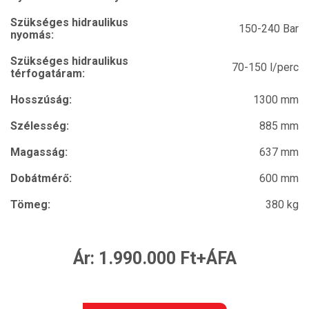
Szükséges hidraulikus
150-240 Bar
nyomás:
Szükséges hidraulikus
70-150 l/perc
térfogatáram:
Hosszúság:
1300 mm
Szélesség:
885 mm
Magasság:
637 mm
Dobátmérő:
600 mm
Tömeg:
380 kg
Ár: 1.990.000 Ft+ÁFA