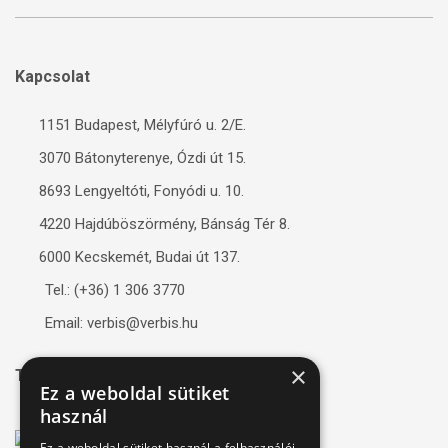
Kapcsolat
1151 Budapest, Mélyfúró u. 2/E.
3070 Bátonyterenye, Ózdi út 15.
8693 Lengyeltóti, Fonyódi u. 10.
4220 Hajdúböszörmény, Bánság Tér 8.
6000 Kecskemét, Budai út 137.
Tel.: (+36) 1 306 3770
Email: verbis@verbis.hu
×
Tanúsítványaink
Ez a weboldal sütiket
használ
Ez a weboldal sütiket használ a felhasználói