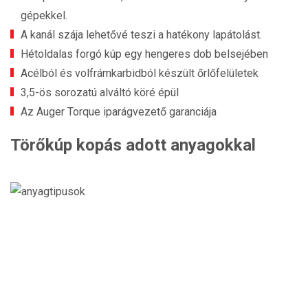
gépekkel.
A kanál szája lehetővé teszi a hatékony lapátolást.
Hétoldalas forgó kúp egy hengeres dob belsejében
Acélból és volfrámkarbidból készült őrlőfelületek
3,5-ös sorozatú alváltó köré épül
Az Auger Torque iparágvezető garanciája
Törőkúp kopás adott anyagokkal