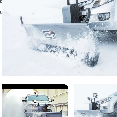
db
kg