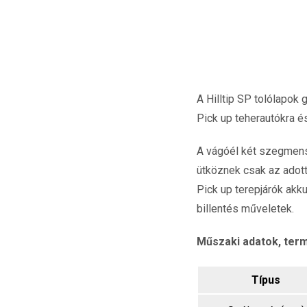
A Hilltip SP tolólapok
Pick up teherautókra és
A vágóél két szegmensb
ütköznek csak az adott 
Pick up terepjárók akk
billentés műveletek.
Műszaki adatok, ter
Típus