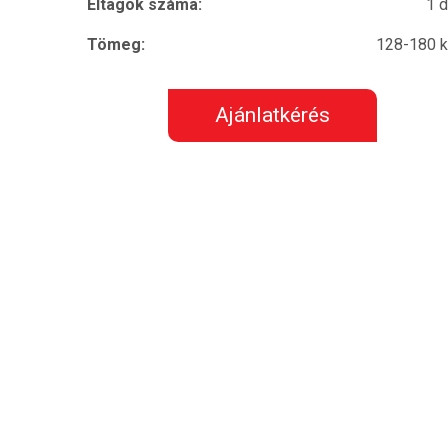
Éltagok száma:
1 
Tömeg:
128-180 
Ajánlatkérés