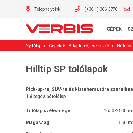
Telephelyeink
(+36 1) 306 3770
GÉPEK
S
Nyitólap
Gépek
Adapterek, eszközök
Hótolól
Hilltip SP tolólapok
Pick-up-ra, SUV-ra és kisteherautóra szerelhet
1 éltagos hótolólap
Tolólap szélessége:
1650-2600 m
Magasság:
650 m