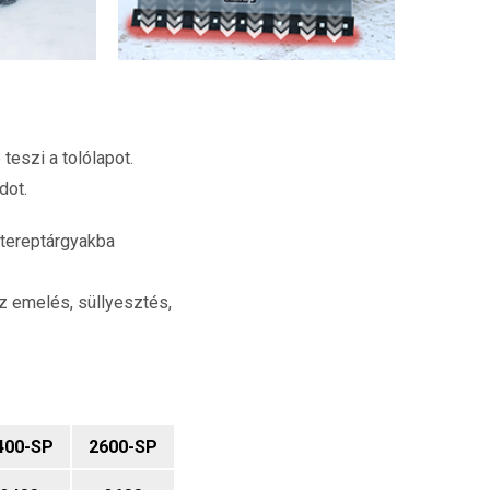
teszi a tolólapot.
dot.
 tereptárgyakba
az emelés, süllyesztés,
400-SP
2600-SP