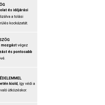
ZÖG
olat és időjárási
lizálva a tolási
rülés kockázatát.
TSZÖG
ós mozgást
végez
zást és pontosabb
vé.
VÉDELEMMEL
etén kiold
, így védi a
 való ütközéskor.