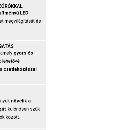
ZÓRÓKKAL
esítményű LED
let megvilágítását és
GATÁS
, amely
gyors és
 lehetővé.
os csatlakozással
fények
növelik a
gát
, különösen szűk
ok között.