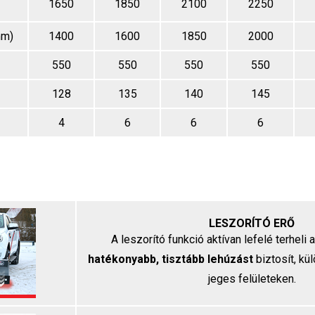
1650
1850
2100
2250
mm)
1400
1600
1850
2000
550
550
550
550
128
135
140
145
4
6
6
6
LESZORÍTÓ ERŐ
A leszorító funkció aktívan lefelé terheli a
hatékonyabb, tisztább lehúzást
biztosít, kü
jeges felületeken.