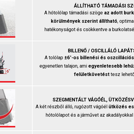
ÁLLÍTHATÓ TÁMADÁSI S
A hótolólap támadási szöge
az adott burk
körülmények szerint állítható
, optima
hatékonyságot és csökkentve a burkolatsé
BILLENŐ / OSCILLÁLÓ LAPÁ
A tolólap
±6°-os billenési és oszcilláci
egyenetlen talajon, ami
egyenletesebb lehú
felületkövetést
tesz lehető
SZEGMENTÁLT VÁGÓÉL, ÜTKÖZÉS
A két részből álló, rugózott vágóél
ütközés es
hótolólapot és a járművet az akadályokkal