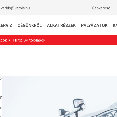
verbis@verbis.hu
Gépkereső
ZERVIZ
CÉGÜNKRŐL
ALKATRÉSZEK
PÁLYÁZATOK
K
apok
Hilltip SP tolólapok
ő
m
m