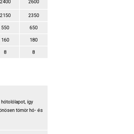
2400
2600
2150
2350
550
650
160
180
8
8
 hótolólapot, így
lönösen tömör hó- és