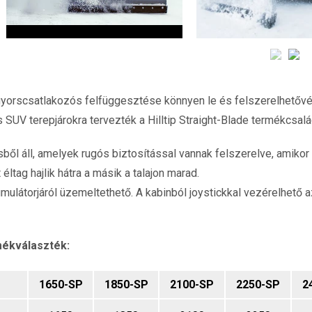
 gyorscsatlakozós felfüggesztése könnyen le és felszerelhetővé 
 SUV terepjárokra tervezték a Hilltip Straight-Blade termékcsalá
ől áll, amelyek rugós biztosítással vannak felszerelve, amikor
éltag hajlik hátra a másik a talajon marad.
umulátorjáról üzemeltethető. A kabinból joystickkal vezérelhető 
mékválaszték:
1650-SP
1850-SP
2100-SP
2250-SP
2