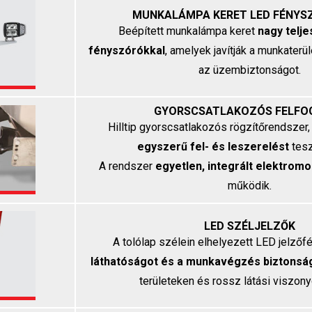
MUNKALÁMPA KERET LED FÉNYS
Beépített munkalámpa keret
nagy telj
fényszórókkal
, amelyek javítják a munkaterü
az üzembiztonságot.
GYORSCSATLAKOZÓS FELFO
Hilltip gyorscsatlakozós rögzítőrendszer
egyszerű fel- és leszerelést
tesz
A rendszer
egyetlen, integrált elektrom
működik.
LED SZÉLJELZŐK
A tolólap szélein elhelyezett LED jelző
láthatóságot és a munkavégzés biztonsá
területeken és rossz látási viszony