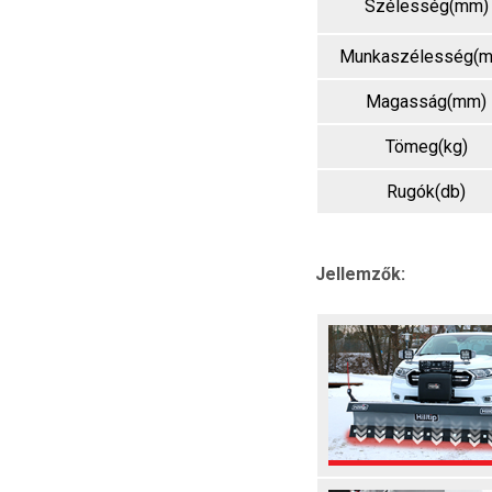
Szélesség(mm)
Munkaszélesség(
Magasság(mm)
Tömeg(kg)
Rugók(db)
Jellemzők: