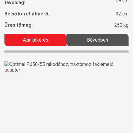
távolság:
Belső keret átmérő:
32 cm
Üres tömeg:
250 kg
Ajánlatkérés
Bővebben