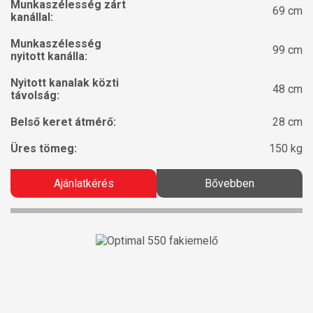
Munkaszélesség zárt
69 cm
kanállal:
Munkaszélesség
99 cm
nyitott kanálla:
Nyitott kanalak közti
48 cm
távolság:
Belső keret átmérő:
28 cm
Üres tömeg:
150 kg
Ajánlatkérés
Bővebben