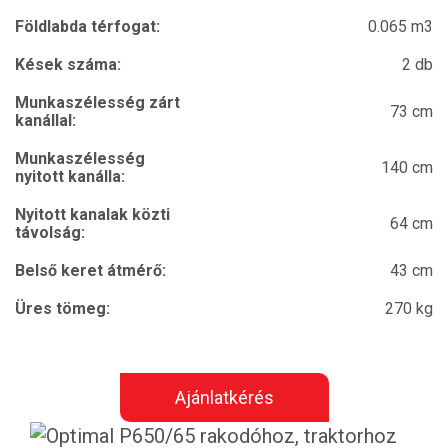
Földlabda térfogat:
0.065 m3
Kések száma:
2 db
Munkaszélesség zárt
73 cm
kanállal:
Munkaszélesség
140 cm
nyitott kanálla:
Nyitott kanalak közti
64 cm
távolság:
Belső keret átmérő:
43 cm
Üres tömeg:
270 kg
Ajánlatkérés