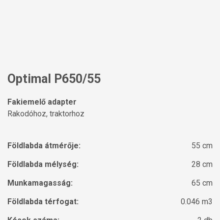
Optimal P650/55
Fakiemelő adapter
Rakodóhoz, traktorhoz
Földlabda átmérője:
55 cm
Földlabda mélység:
28 cm
Munkamagasság:
65 cm
Földlabda térfogat:
0.046 m3