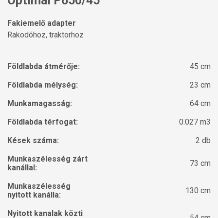
Optimal P650/45
Fakiemelő adapter
Rakodóhoz, traktorhoz
Földlabda átmérője:
45 cm
Földlabda mélység:
23 cm
Munkamagasság:
64 cm
Földlabda térfogat:
0.027 m3
Kések száma:
2 db
Munkaszélesség zárt
73 cm
kanállal:
Munkaszélesség
130 cm
nyitott kanálla:
Nyitott kanalak közti
54 cm