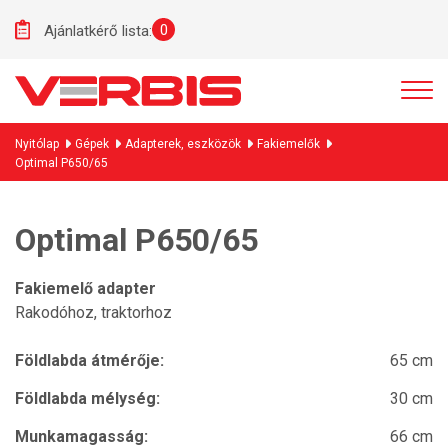
0
Ajánlatkérő lista:
Nyitólap
Gépek
Adapterek, eszközök
Fakiemelők
Optimal P650/65
Optimal P650/65
Fakiemelő adapter
Rakodóhoz, traktorhoz
Földlabda átmérője:
65 cm
Földlabda mélység:
30 cm
Munkamagasság:
66 cm