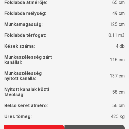
Földlabda átmérője:
65 cm
Földlabda mélység:
49 cm
Munkamagasság:
125 cm
Földlabda térfogat:
0.11 m3
Kések száma:
4 db
Munkaszélesség zárt
116 cm
kanállal:
Munkaszélesség
137 cm
nyitott kanálla:
Nyitott kanalak közti
58 cm
távolság:
Belső keret átmérő:
56 cm
Üres tömeg:
425 kg