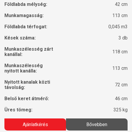
Földlabda mélység:
42 cm
Munkamagasság:
113 cm
Földlabda térfogat:
0,045 m3
Kések száma:
3 db
Munkaszélesség zárt
118 cm
kanállal:
Munkaszélesség
113 cm
nyitott kanálla:
Nyitott kanalak közti
72 cm
távolság:
Belső keret átmérő:
46 cm
Üres tömeg:
325 kg
Ajánlatkérés
Bővebben