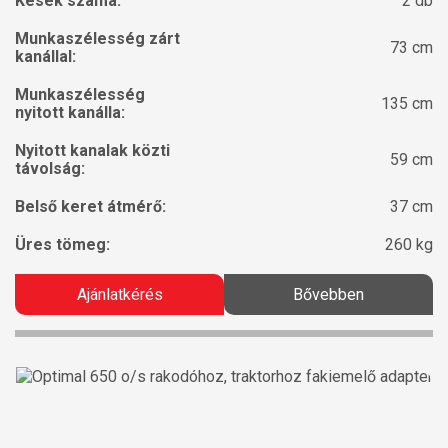
Kések száma:
2 db
Munkaszélesség zárt
73 cm
kanállal:
Munkaszélesség
135 cm
nyitott kanálla:
Nyitott kanalak közti
59 cm
távolság:
Belső keret átmérő:
37 cm
Üres tömeg:
260 kg
Ajánlatkérés
Bővebben