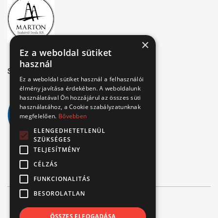
×
Ez a weboldal sütiket
használ
Széchenyi 2020
Ez a weboldal sütiket használ a felhasználói
élmény javítása érdekében. A weboldalunk
használatával Ön hozzájárul az összes süti
használatához, a Cookie szabályzatunknak
megfelelően.
Bővebben
ELENGEDHETETLENÜL
SZÜKSÉGES
TELJESÍTMÉNY
CÉLZÁS
FUNKCIONALITÁS
BESOROLATLAN
© Verbis Kft 2026
ÖSSZES ELFOGADÁSA