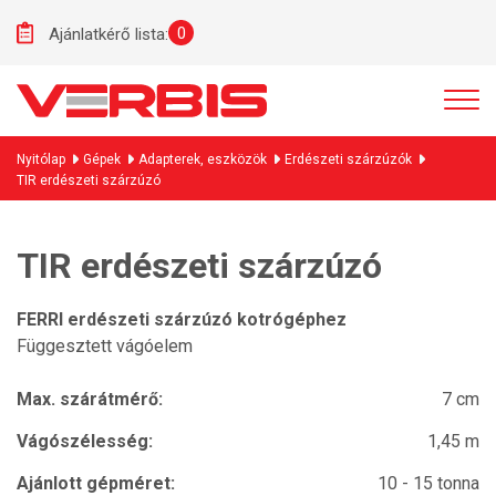
0
Ajánlatkérő lista:
Nyitólap
Gépek
Adapterek, eszközök
Erdészeti szárzúzók
TIR erdészeti szárzúzó
TIR erdészeti szárzúzó
FERRI erdészeti szárzúzó kotrógéphez
Függesztett vágóelem
Max. szárátmérő:
7 cm
Vágószélesség:
1,45 m
Ajánlott gépméret:
10 - 15 tonna