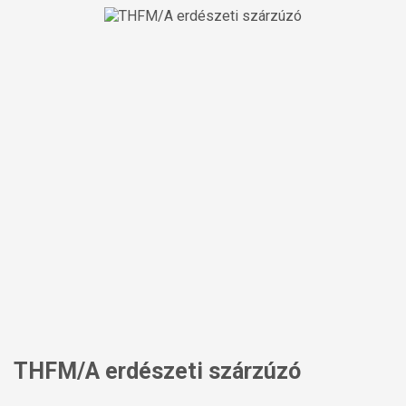
THFM/A erdészeti szárzúzó