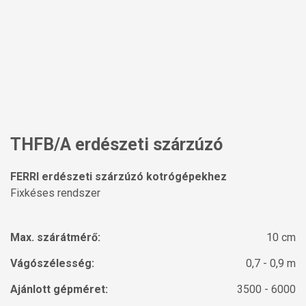
THFB/A erdészeti szárzúzó
FERRI erdészeti szárzúzó kotrógépekhez
Fixkéses rendszer
Max. szárátmérő:
10 cm
Vágószélesség:
0,7 - 0,9 m
Ajánlott gépméret:
3500 - 6000