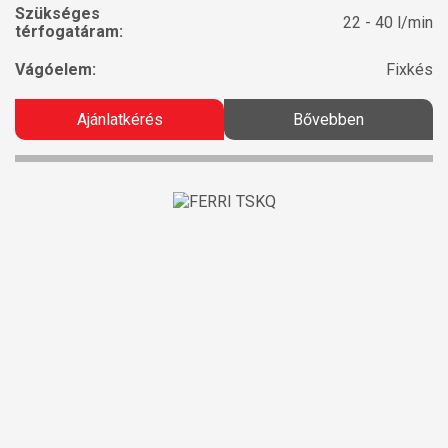
Szükséges
22 - 40 l/min
térfogatáram:
Vágóelem:
Fixkés
Ajánlatkérés
Bővebben