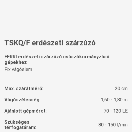
TSKQ/F erdészeti szárzúzó
FERRI erdészeti szárzúzó csúszókormányzású
gépekhez
Fix vágóelem
Max. szárátmérő:
20 cm
Vágószélesség:
1,60 - 1,80 m
Ajánlott gépméret:
70 - 120 LE
Szükséges
80 - 150 l/min
térfogatáram: