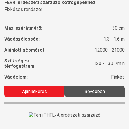
FERRI erdészeti szárzúzó kotrógépekhez
Fixkéses rendszer
Max. szárátmérő:
30 cm
Vágószélesség:
1,3 - 1,6 m
Ajánlott gépméret:
12000 - 21000
Szükséges
120 - 130 l/min
térfogatáram:
Vágóelem:
Fixkés
Ajánlatkérés
Bővebben