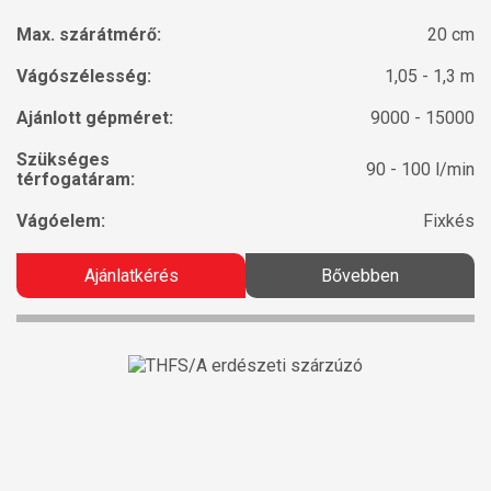
Max. szárátmérő:
20 cm
Vágószélesség:
1,05 - 1,3 m
Ajánlott gépméret:
9000 - 15000
Szükséges
90 - 100 l/min
térfogatáram:
Vágóelem:
Fixkés
Ajánlatkérés
Bővebben