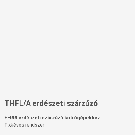
THFL/A erdészeti szárzúzó
FERRI erdészeti szárzúzó kotrógépekhez
Fixkéses rendszer