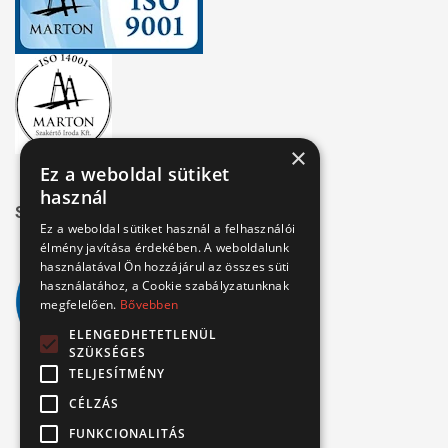
×
Ez a weboldal sütiket
használ
Széchenyi 2020
Ez a weboldal sütiket használ a felhasználói
élmény javítása érdekében. A weboldalunk
használatával Ön hozzájárul az összes süti
használatához, a Cookie szabályzatunknak
megfelelően.
Bővebben
ELENGEDHETETLENÜL
SZÜKSÉGES
TELJESÍTMÉNY
CÉLZÁS
FUNKCIONALITÁS