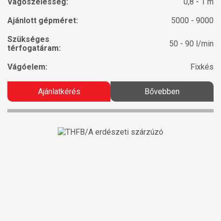
Vágószélesség:
0,8 - 1 m
Ajánlott gépméret:
5000 - 9000
Szükséges
50 - 90 l/min
térfogatáram:
Vágóelem:
Fixkés
Ajánlatkérés
Bővebben