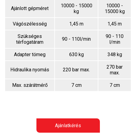
10000 - 15000
10000 -
Ajánlott gépméret
kg
15000 kg
Vágószélesség
1,45 m
1,45 m
Szükséges
90 - 110
90 - 110l/min
térfogatáram
l/min
Adapter tömeg
630 kg
348 kg
270 bar
Hidraulika nyomás
220 bar max.
max.
Max. szárátmérő
7 cm
7 cm
Ajánlatkérés