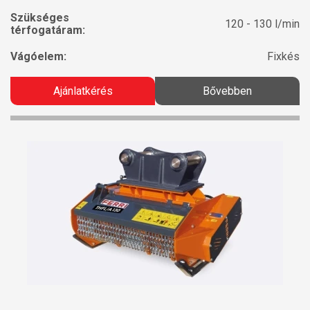
Szükséges
120 - 130 l/min
térfogatáram:
Vágóelem:
Fixkés
Ajánlatkérés
Bővebben