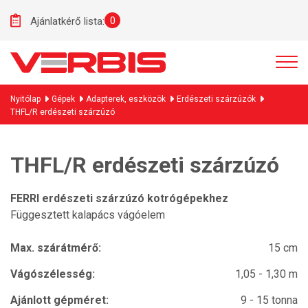
0
Ajánlatkérő lista:
Nyitólap
Gépek
Adapterek, eszközök
Erdészeti szárzúzók
THFL/R erdészeti szárzúzó
THFL/R erdészeti szárzúzó
FERRI erdészeti szárzúzó kotrógépekhez
Függesztett kalapács vágóelem
Max. szárátmérő:
15 cm
Vágószélesség:
1,05 - 1,30 m
Ajánlott gépméret:
9 - 15 tonna