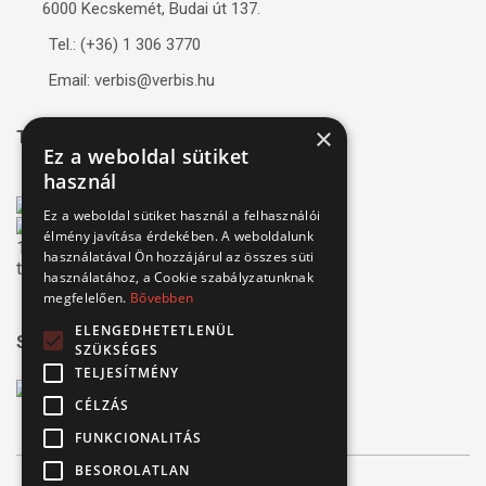
6000 Kecskemét, Budai út 137.
Tel.: (+36) 1 306 3770
Email: verbis@verbis.hu
×
Tanúsítványaink
Ez a weboldal sütiket
használ
Ez a weboldal sütiket használ a felhasználói
élmény javítása érdekében. A weboldalunk
használatával Ön hozzájárul az összes süti
használatához, a Cookie szabályzatunknak
megfelelően.
Bővebben
ELENGEDHETETLENÜL
Széchenyi 2020
SZÜKSÉGES
TELJESÍTMÉNY
CÉLZÁS
FUNKCIONALITÁS
BESOROLATLAN