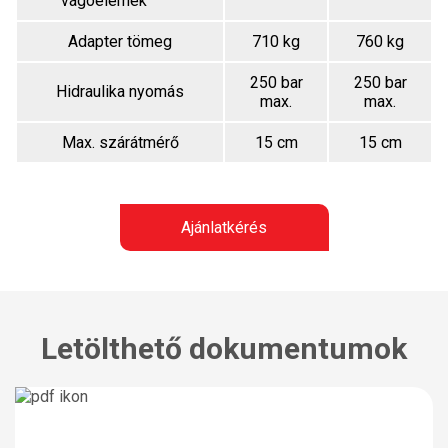
vágóelemek
Adapter tömeg
710 kg
760 kg
250 bar
250 bar
Hidraulika nyomás
max.
max.
Max. szárátmérő
15 cm
15 cm
Ajánlatkérés
Letölthető dokumentumok