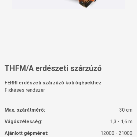
THFM/A erdészeti szárzúzó
FERRI erdészeti szárzúzó kotrógépekhez
Fixkéses rendszer
Max. szárátmérő:
30 cm
Vágószélesség:
1,3 - 1,6 m
Ajánlott gépméret:
12000 - 21000