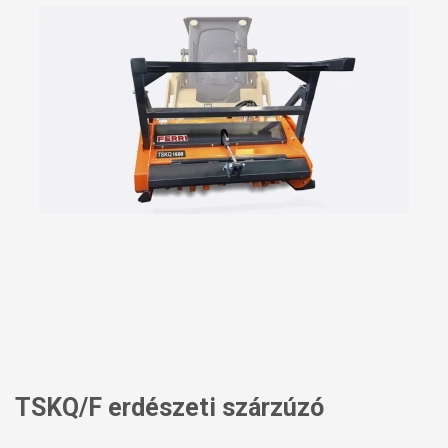
TSKQ/F erdészeti szárzúzó