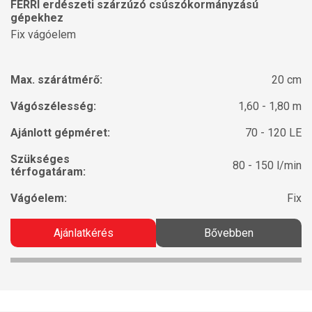
FERRI erdészeti szárzúzó csúszókormányzású
gépekhez
Fix vágóelem
Max. szárátmérő:
20 cm
Vágószélesség:
1,60 - 1,80 m
Ajánlott gépméret:
70 - 120 LE
Szükséges
80 - 150 l/min
térfogatáram:
Vágóelem:
Fix
Ajánlatkérés
Bővebben