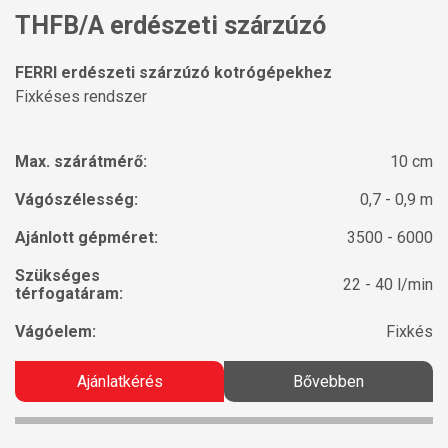
THFB/A erdészeti szárzúzó
FERRI erdészeti szárzúzó kotrógépekhez
Fixkéses rendszer
Max. szárátmérő:
10 cm
Vágószélesség:
0,7 - 0,9 m
Ajánlott gépméret:
3500 - 6000
Szükséges
22 - 40 l/min
térfogatáram:
Vágóelem:
Fixkés
Ajánlatkérés
Bővebben