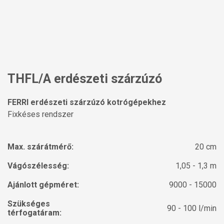
THFL/A erdészeti szárzúzó
FERRI erdészeti szárzúzó kotrógépekhez
Fixkéses rendszer
Max. szárátmérő:
20 cm
Vágószélesség:
1,05 - 1,3 m
Ajánlott gépméret:
9000 - 15000
Szükséges
90 - 100 l/min
térfogatáram: