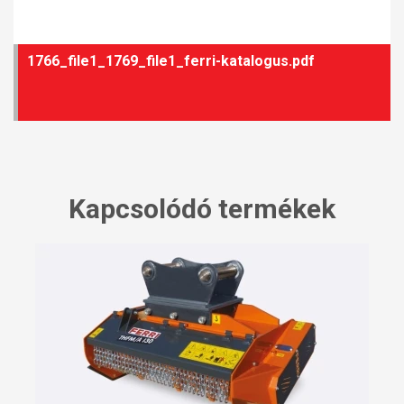
1766_file1_1769_file1_ferri-katalogus.pdf
Kapcsolódó termékek