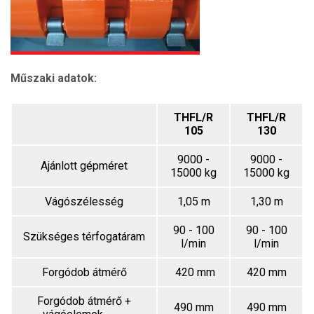
Műszaki adatok:
THFL/R
THFL/R
105
130
9000 -
9000 -
Ajánlott gépméret
15000 kg
15000 kg
Vágószélesség
1,05 m
1,30 m
90 - 100
90 - 100
Szükséges térfogatáram
l/min
l/min
Forgódob átmérő
420 mm
420 mm
Forgódob átmérő +
490 mm
490 mm