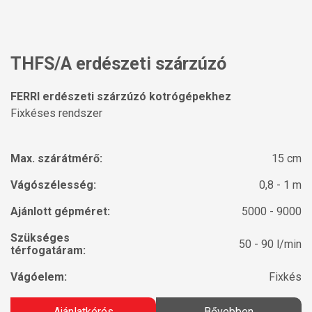
THFS/A erdészeti szárzúzó
FERRI erdészeti szárzúzó kotrógépekhez
Fixkéses rendszer
Max. szárátmérő:
15 cm
Vágószélesség:
0,8 - 1 m
Ajánlott gépméret:
5000 - 9000
Szükséges
50 - 90 l/min
térfogatáram:
Vágóelem:
Fixkés
Ajánlatkérés
Bővebben