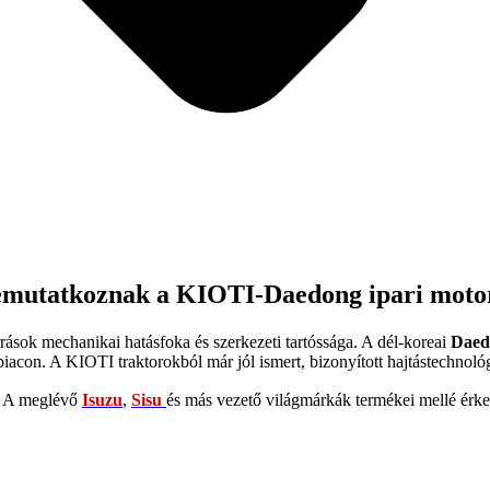
Bemutatkoznak a KIOTI-Daedong ipari moto
rások mechanikai hatásfoka és szerkezeti tartóssága. A dél-koreai
Daed
 piacon. A KIOTI traktorokból már jól ismert, bizonyított hajtástechnológ
i. A meglévő
Isuzu
,
Sisu
és más vezető világmárkák termékei mellé érk