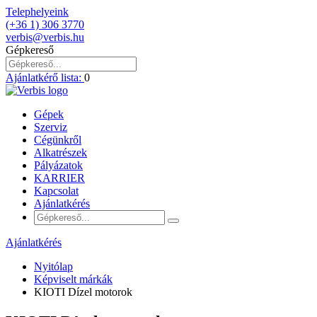
Telephelyeink
(+36 1) 306 3770
verbis@verbis.hu
Gépkereső
Ajánlatkérő lista:
0
Gépek
Szerviz
Cégünkről
Alkatrészek
Pályázatok
KARRIER
Kapcsolat
Ajánlatkérés
Ajánlatkérés
Nyitólap
Képviselt márkák
KIOTI Dízel motorok