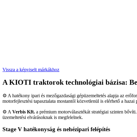
Vissza a képviselt márkákhoz
A KIOTI traktorok technológiai bázisa: 
⚙️ A hatékony ipari és mezőgazdasági gépüzemeltetés alapja az erőfor
motorfejlesztési tapasztalata mostantól közvetlenül is elérhető a hazai
⚙️ A
Verbis Kft.
a prémium motorválasztékát stratégiai szinten bővít
üzemeltetési elvárásoknak is megfelelnek.
Stage V hatékonyság és nehézipari felépítés