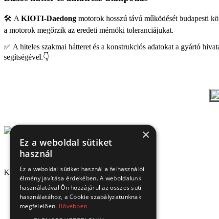
🛠️ A
KIOTI-Daedong
motorok hosszú távú működését budapesti közpon
a motorok megőrzik az eredeti mérnöki toleranciájukat.
✅ A hiteles szakmai hátteret és a konstrukciós adatokat a gyártó hiv
segítségével.👇
×
Ez a weboldal sütiket
használ
Ez a weboldal sütiket használ a felhasználói
Kapcsolat
élmény javítása érdekében. A weboldalunk
használatával Ön hozzájárul az összes süti
1151 Budapest, Mélyfúró u. 2/E.
használatához, a Cookie szabályzatunknak
3070 Bátonyterenye, Ózdi út 15.
megfelelően.
Bővebben
8693 Lengyeltóti, Fonyódi u. 10.
4220 Hajdúböszörmény, Bánság Tér 8.