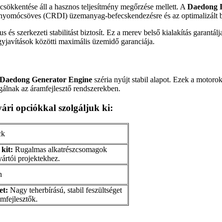
sökkentése áll a hasznos teljesítmény megőrzése mellett. A
Daedong I
nyomócsöves (CRDI) üzemanyag-befecskendezésre és az optimalizált be
 szerkezeti stabilitást biztosít. Ez a merev belső kialakítás garantálja
gyjavítások közötti maximális üzemidő garanciája.
Daedong Generator Engine
széria nyújt stabil alapot. Ezek a motorok
agálnak az áramfejlesztő rendszerekben.
ári opciókkal szolgáljuk ki:
kit:
Rugalmas alkatrészcsomagok
ártói projektekhez.
et:
Nagy teherbírású, stabil feszültséget
amfejlesztők.