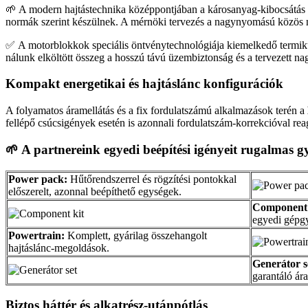
🌱 A modern hajtástechnika középpontjában a károsanyag-kibocsátás c
normák szerint készülnek. A mérnöki tervezés a nagynyomású közös 
✅ A motorblokkok speciális öntvénytechnológiája kiemelkedő termikus és
nálunk elköltött összeg a hosszú távú üzembiztonság és a tervezett na
Kompakt energetikai és hajtáslánc konfigurációk
A folyamatos áramellátás és a fix fordulatszámú alkalmazások terén a
fellépő csúcsigények esetén is azonnali fordulatszám-korrekcióval re
🌱 A partnereink egyedi beépítési igényeit rugalmas gy
Power pack:
Hűtőrendszerrel és rögzítési pontokkal
előszerelt, azonnal beépíthető egységek.
Component 
egyedi gépgy
Powertrain:
Komplett, gyárilag összehangolt
hajtáslánc-megoldások.
Generátor s
garantáló ár
Biztos háttér és alkatrész-utánpótlás