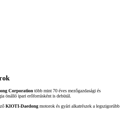
rok
ong Corporation
több mint 70 éves mezőgazdasági és
ia önálló ipari erőforrásként is debütál.
ező
KIOTI-Daedong
motorok és gyári alkatrészek a legszigorúbb