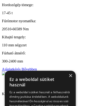
Hordozógép tömege:
17-45 t
Fúrómotor nyomatéka:
20510-66589 Nm
Kihajtó tengely:
110 mm négyzet
Fúrható átmérő:
300-2400 mm
Ajánlatkérés
Bővebben
×
Ez a weboldal sütiket
használ
Ez a weboldal sütiket használ a felhasználói
Kapcsolat
élmény javítása érdekében. A weboldalunk
használatával Ön hozzájárul az összes süti
1151 Budapest, Mélyfúró u. 2/E.
használatához, a Cookie szabályzatunknak