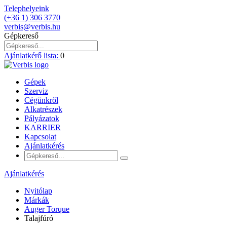
Telephelyeink
(+36 1) 306 3770
verbis@verbis.hu
Gépkereső
Ajánlatkérő lista:
0
Gépek
Szerviz
Cégünkről
Alkatrészek
Pályázatok
KARRIER
Kapcsolat
Ajánlatkérés
Ajánlatkérés
Nyitólap
Márkák
Auger Torque
Talajfúró