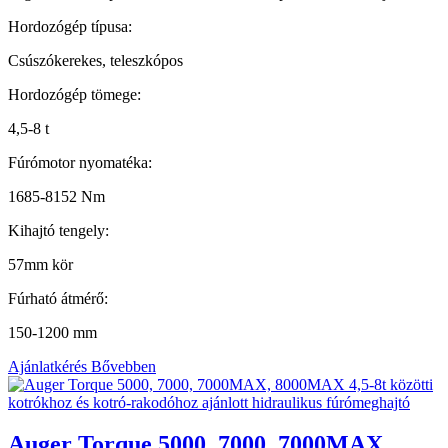
Hordozógép típusa:
Csúszókerekes, teleszkópos
Hordozógép tömege:
4,5-8 t
Fúrómotor nyomatéka:
1685-8152 Nm
Kihajtó tengely:
57mm kör
Fúrható átmérő:
150-1200 mm
Ajánlatkérés
Bővebben
Auger Torque 5000, 7000, 7000MAX,