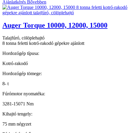
Ajánlatkérés
Bővebben
Auger Torque 10000, 12000, 15000
Talajfúró, cölöplehajtó
8 tonna feletti kotró-rakodó gépekre ajánlott
Hordozógép típusa:
Kotró-rakodó
Hordozógép tömege:
8- t
Fúrómotor nyomatéka:
3281-15071 Nm
Kihajtó tengely:
75 mm négyzet