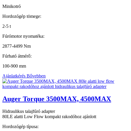
Minikotró
Hordozógép tömege:
2-5 t
Fúrómotor nyomatéka:
2877-4499 Nm
Fúrható átmérő:
100-900 mm
Ajánlatkérés
Bővebben
Auger Torque 3500MAX, 4500MAX
Hidraulikus talajfúró adapter
80LE alatti Low Flow kompakt rakodóhoz ajánlott
Hordozógép típusa: