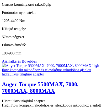
Csúszó-kormányzású rakodógép
Fúrómotor nyomatéka:
1205-4499 Nm
Kihajtó tengely:
57mm négyzet
Fúrható átmérő:
100-900 mm
Ajánlatkérés
Bővebben
Auger Torque 5500MAX, 7000,
7000MAX, 8000MAX
Hidraulikus talajfúró adapter
High Flow kompakt rakodóhoz és teleszkópos rakodóhoz ajánlott