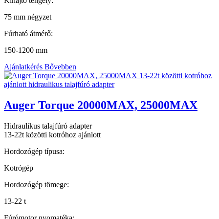
Kihajtó tengely:
75 mm négyzet
Fúrható átmérő:
150-1200 mm
Ajánlatkérés
Bővebben
Auger Torque 20000MAX, 25000MAX
Hidraulikus talajfúró adapter
13-22t közötti kotróhoz ajánlott
Hordozógép típusa:
Kotrógép
Hordozógép tömege:
13-22 t
Fúrómotor nyomatéka: