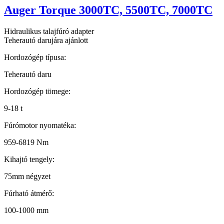
Auger Torque 3000TC, 5500TC, 7000TC
Hidraulikus talajfúró adapter
Teherautó darujára ajánlott
Hordozógép típusa:
Teherautó daru
Hordozógép tömege:
9-18 t
Fúrómotor nyomatéka:
959-6819 Nm
Kihajtó tengely:
75mm négyzet
Fúrható átmérő:
100-1000 mm