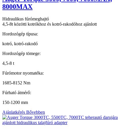
8000MAX
Hidraulikus fúrómeghajtó
4,5-8t közötti kotrókhoz és kotró-rakodóhoz ajánlott
Hordozógép típusa:
kotró, kotró-rakodó
Hordozógép tömege:
4,5-8 t
Fúrómotor nyomatéka:
1685-8152 Nm
Fúrható átmérő:
150-1200 mm
Ajánlatkérés
Bővebben