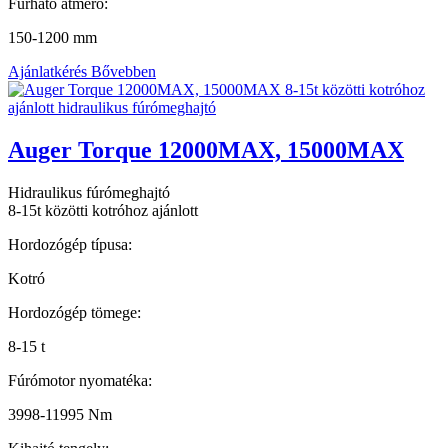
Fúrható átmérő:
150-1200 mm
Ajánlatkérés
Bővebben
Auger Torque 12000MAX, 15000MAX
Hidraulikus fúrómeghajtó
8-15t közötti kotróhoz ajánlott
Hordozógép típusa:
Kotró
Hordozógép tömege:
8-15 t
Fúrómotor nyomatéka:
3998-11995 Nm