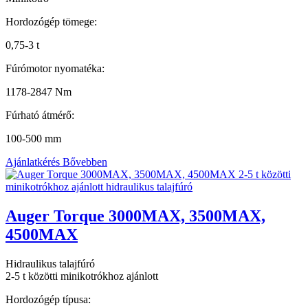
Hordozógép tömege:
0,75-3 t
Fúrómotor nyomatéka:
1178-2847 Nm
Fúrható átmérő:
100-500 mm
Ajánlatkérés
Bővebben
Auger Torque 3000MAX, 3500MAX,
4500MAX
Hidraulikus talajfúró
2-5 t közötti minikotrókhoz ajánlott
Hordozógép típusa: