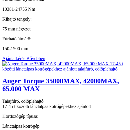
10381-24755 Nm
Kihajtó tengely:
75 mm négyzet
Fúrható átmérő:
150-1500 mm
Ajánlatkérés
Bővebben
Auger Torque 35000MAX, 42000MAX,
65.000 MAX
Talajfúró, cölöplehajtó
17-45 t közötti lánctalpas kotrógépekhez ajánlott
Hordozógép típusa:
Lánctalpas kotrógép