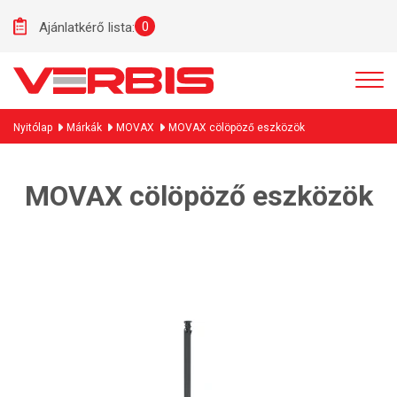
0
Ajánlatkérő lista:
Nyitólap
Márkák
MOVAX
MOVAX cölöpöző eszközök
MOVAX cölöpöző eszközök