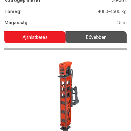
Kotrógép méret:
20-50 t
Tömeg:
4000-4500 kg
Magasság:
15 m
Ajánlatkérés
Bővebben