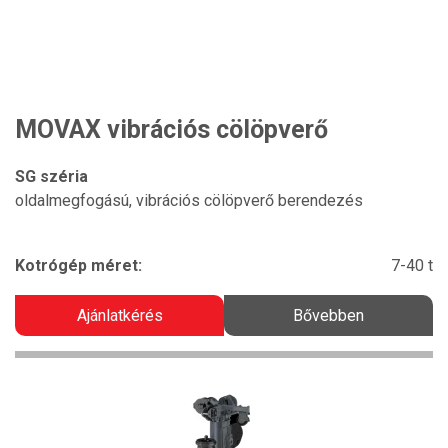
MOVAX vibrációs cölöpverő
SG széria
oldalmegfogású, vibrációs cölöpverő berendezés
Kotrógép méret:
7-40 t
Ajánlatkérés
Bővebben