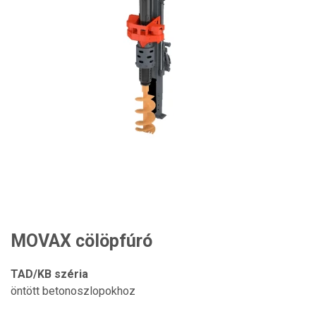
MOVAX cölöpfúró
TAD/KB széria
öntött betonoszlopokhoz