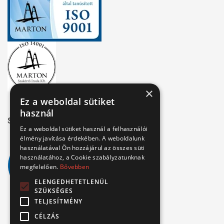
×
Ez a weboldal sütiket
használ
Széchenyi 2020
Ez a weboldal sütiket használ a felhasználói
élmény javítása érdekében. A weboldalunk
használatával Ön hozzájárul az összes süti
használatához, a Cookie szabályzatunknak
megfelelően.
Bővebben
ELENGEDHETETLENÜL
SZÜKSÉGES
TELJESÍTMÉNY
CÉLZÁS