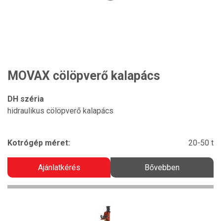
MOVAX cölöpverő kalapács
DH széria
hidraulikus cölöpverő kalapács
Kotrógép méret:
20-50 t
Ajánlatkérés
Bővebben